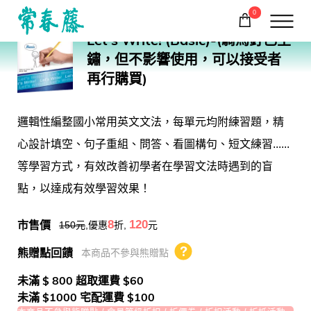
0
RW01
Let's Write! (Basic)-(騎馬釘已生
購物車
回常春藤首頁
鏽，但不影響使用，可以接受者
再行購買)
邏輯性編整國小常用英文文法，每單元均附練習題，精
心設計填空、句子重組、問答、看圖構句、短文練習......
等學習方式，有效改善初學者在學習文法時遇到的盲
點，以達成有效學習效果！
市售價
8
120
150
元
,優惠
折,
元
熊贈點回饋
本商品不參與熊贈點
熊贈點回饋辦法
未滿 $ 800 超取運費 $60
未滿 $1000 宅配運費 $100