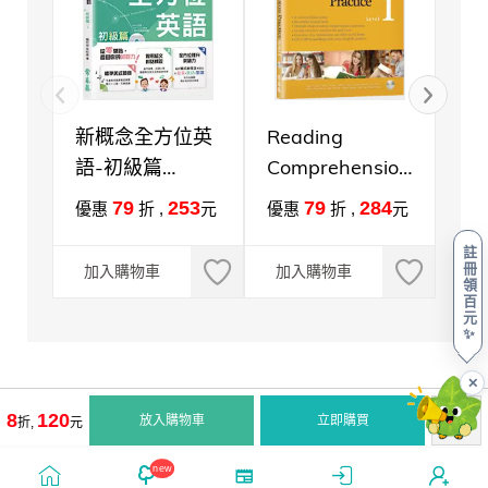
新概念全方位英
Reading
Me
語-初級篇
Comprehension
Gr
+1MP3
Practice Level
(
79
253
79
284
優惠
折 ,
元
優惠
折 ,
元
優
1+1MP3(高效能
註
閱讀練習1)
冊
加入購物車
加入購物車
加
領
百
元
✨
✕
8
120
放入購物車
立即購買
折,
元
new