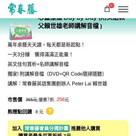
0
BA15
心靈療癒 Day by Day (附英語教
購物車
回常春藤首頁
父賴世雄老師講解音檔 )
萬年桌曆天天讀，每天都是新起點！
一天3分鐘 獲得滿滿正能量！
英文佳句賞析+名師講解音檔
獨家! 附講解音檔（DVD+QR Code隨掃隨聽）
講解：常春藤英語集團創辦人 Peter Lai 賴世雄
市售價
7
256
365
元
,優惠
折,
元
熊贈點回饋
8 元
熊贈點回饋辦法
加入
常春藤會員分潤計畫
推薦他人購買
→ 購買者最多可再折抵 7元