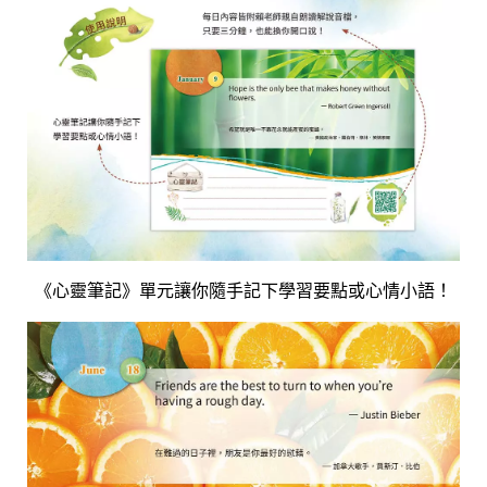
《心靈筆記》單元讓你隨手記下學習要點或心情小語！