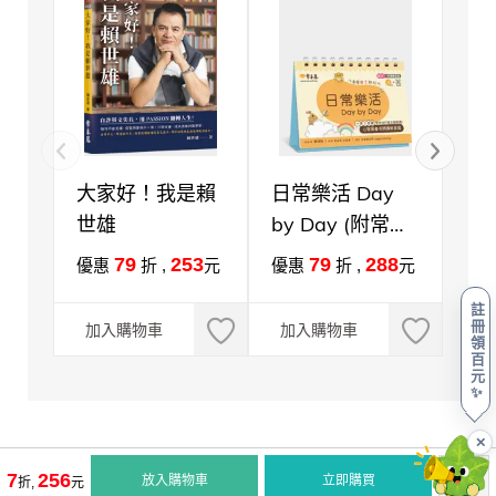
大家好！我是賴
日常樂活 Day
征
世雄
by Day (附常春
by
藤名師 Angela
藤名
79
253
79
288
優惠
折 ,
元
優惠
折 ,
元
優
講解音檔 )
韓
註
)
冊
加入購物車
加入購物車
加
領
百
元
✨
✕
7
256
放入購物車
立即購買
折,
元