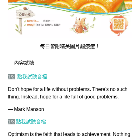
每日皆附精美圖片超療癒！
內容試聽
1/2
點我試聽音檔
Don't hope for a life without problems. There's no such
thing. Instead, hope for a life full of good problems.
— Mark Manson
1/3
點我試聽音檔
Optimism is the faith that leads to achievement. Nothing