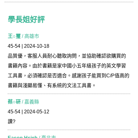
學長姐好評
學長姐好評
王○璽
/ 高雄市
45-54 | 2024-10-18
品質優，客服人員耐心聽取詢問，並協助確認欲購買的
書籍內容。由於書籍是家中國小五年級孩子的英文學習
工具書，必須確認是否適合。感謝孩子能買到C/P值高的
書籍與淺顯易懂、有系統的文法工具書。
蔡○硏
/ 嘉義縣
45-54 | 2024-05-12
讚?
Eason Hsieh
/ 臺北市