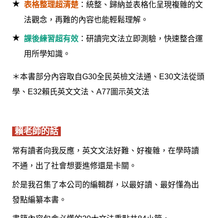
表格整理超清楚
：統整、歸納並表格化呈現複雜的文
法觀念，再難的內容也能輕鬆理解。
課後練習超有效
：研讀完文法立即測驗，快速整合運
用所學知識。
＊本書部分內容取自G30全民英檢文法通、E30文法從頭
學、E32賴氏英文文法、A77圖示英文法
賴老師的話
常有讀者向我反應，英文文法好難、好複雜，在學時讀
不通，出了社會想要進修還是卡關。
於是我召集了本公司的編輯群，以最好讀、最好懂為出
發點編纂本書。