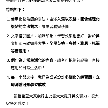
書籍內容包含必懂的20大文法重點共84小節，
特點如下：
使用化繁為簡的寫法，由淺入深
以表格、圖像條理化
複雜的文法觀念
，讓讀者看完秒懂。
文字搭配圖片，加深印象，學習效果也更好！對於英
文相關考試如
升大學、全民英檢、多益、雅思、托福
等皆適用
。
例句為非常生活化的內容
，讀者可把例句記熟，直接
應用於日常生活中！
每一小節之後，我們為讀者設計
多樣化的練習題，立
即測驗可知學習成效
。
最後希望大家能藉由此書大大提升英文實力，祝大
家學習成功！