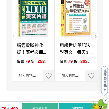
稱霸致勝神救
用賴世雄筆記法
一
援！應考必備
學英文：每天10
初
1000英文片語
分鐘，單字片語
會
79
253
79
363
優惠
折 ,
元
優惠
折 ,
元
優
+QR Code線上
一本通 （附QR
心
註
音檔
Code音檔，買紙
簡
冊
加入購物車
加入購物車
加
領
本書送電子書）
電
百
QR
元
✨
✕
79
490
放入購物車
立即購買