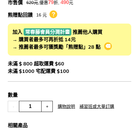
市售價
79
490
620
元
,優惠
折,
元
熊贈點回饋
16 元
熊贈點回饋辦法
加入
常春藤會員分潤計畫
推薦他人購買
→ 購買者最多可再折抵 14元
→ 推薦者最多可獲獎勵「熊贈點」28 點
會員推薦分潤
未滿 $ 800 超取運費 $60
未滿 $1000 宅配運費 $100
數量
-
+
購物說明
補習班或大量訂購
相關產品