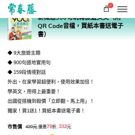
0
BA18
新概念900句玩轉旅遊英文（附
購物車
回常春藤首頁
QR Code音檔，買紙本書送電子
書）
◆ 9大旅遊主題
◆ 900句道地實用句
◆ 159段情境對話
外出、在家學習超便利，使用效果加倍！
學英文，用得上最重要！
出國從搭機到殺價「立即翻、馬上用」！
獨家！買1送1！買紙本書送電子書！
市售價
79
332
420
元
,優惠
折,
元