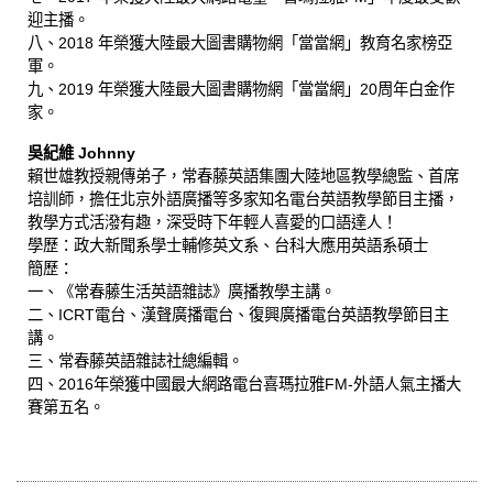
迎主播。
八、2018 年榮獲大陸最大圖書購物網「當當網」教育名家榜亞
軍。
九、2019 年榮獲大陸最大圖書購物網「當當網」20周年白金作
家。
吳紀維 Johnny
賴世雄教授親傳弟子，常春藤英語集團大陸地區教學總監、首席
培訓師，擔任北京外語廣播等多家知名電台英語教學節目主播，
教學方式活潑有趣，深受時下年輕人喜愛的口語達人！
學歷：政大新聞系學士輔修英文系、台科大應用英語系碩士
簡歷：
一、《常春藤生活英語雜誌》廣播教學主講。
二、ICRT電台、漢聲廣播電台、復興廣播電台英語教學節目主
講。
三、常春藤英語雜誌社總編輯。
四、2016年榮獲中國最大網路電台喜瑪拉雅FM-外語人氣主播大
賽第五名。