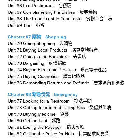
Unit 66 In a Restaurant 在餐廳
Unit 67 Complimenting the Dishes 讚美食物
Unit 68 The Food is not to Your Taste 食物不合口味
Unit 69 Tips 小費
Chapter 07 購物 Shopping
Unit 70 Going Shopping 去購物
Unit 71 Buying Local Products 購買當地特產
Unit 72 Going to the Bookstore 去書店
Unit 73 Bargaining 討價還價
Unit 74 Buying Electronic Products 購買電子產品
Unit 75 Buying Cosmetics 購買化妝品
Unit 76 Demanding Returns and Refunds 要求退貨和退款
Chapter 08 緊急情況 Emergency
Unit 77 Looking for a Restroom 找洗手間
Unit 78 Getting Injured and Falling Sick 受傷與生病
Unit 79 Buying Medicine 買藥
Unit 80 Getting Lost 迷路
Unit 81 Losing the Passport 遺失護照
Unit 82 Calling the Police for Help 打電話求助員警