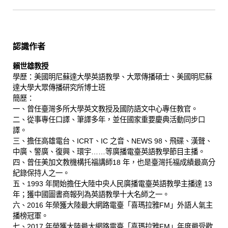
認識作者
賴世雄教授
學歷：美國明尼蘇達大學英語教學、大眾傳播碩士、美國明尼蘇
達大學大眾傳播研究所博士班
簡歷：
一、曾任臺灣多所大學英文教授及國防語文中心專任教官。
二、從事專任口譯、筆譯多年，並任國家重要慶典活動同步口
譯。
三、擔任高雄電台、ICRT、IC 之音、NEWS 98、飛碟、漢聲、
中廣、警廣、復興、環宇……等廣播電臺英語教學節目主播。
四、曾任美加文教機構托福講師18 年，也是臺灣托福成績最高分
紀錄保持人之一。
五、1993 年開始擔任大陸中央人民廣播電臺英語教學主播達 13
年；獲中國圖書商報列為英語教學十大名師之一。
六、2016 年榮獲大陸最大網路電臺「喜瑪拉雅FM」外語人氣主
播榜冠軍。
七、2017 年榮獲大陸最大網路電臺「喜瑪拉雅FM」年度最受歡