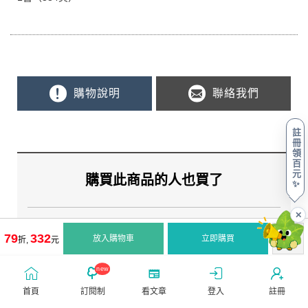
購物說明
聯絡我們
註
冊
領
百
元
購買此商品的人也買了
✨
✕
79
332
放入購物車
立即購買
折,
元
new
首頁
訂閱制
看文章
登入
註冊