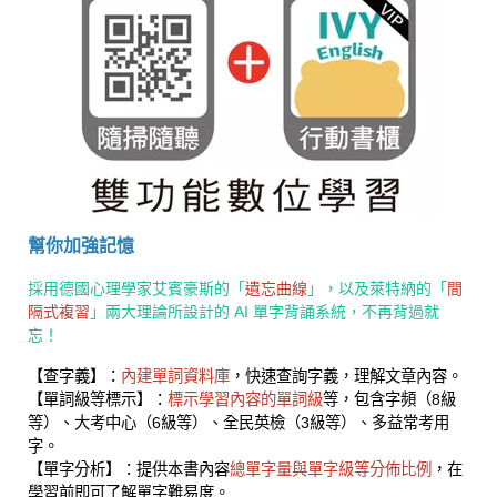
幫你加強記憶
採用德國心理學家艾賓豪斯的「
遺忘曲線
」，以及萊特納的「
間
隔式複習
」兩大理論所設計的 AI 單字背誦系統，不再背過就
忘！
【查字義】：
內建單詞資料庫
，快速查詢字義，理解文章內容。
【單詞級等標示】：
標示學習內容的單詞級
等，包含字頻（8級
等）、大考中心（6級等）、全民英檢（3級等）、多益常考用
字。
【單字分析】：提供本書內容
總單字量與單字級等分佈比例
，在
學習前即可了解單字難易度。