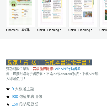
Chapter 01 準備階段 Preparation Stage
Unit 01 Planning a Trip 規劃旅行
Unit 01 Planning a Trip 規劃旅行
獨家！買1送1！買紙本書送電子書！
雙功能數位學習：
音檔隨掃隨聽
+
VIP APP行動書櫃
書上直接附贈電子書序號，不論ios或android系統，下載APP輸
入即可使用！
9
大旅遊主題
900
句道地實用句
159
段情境對話