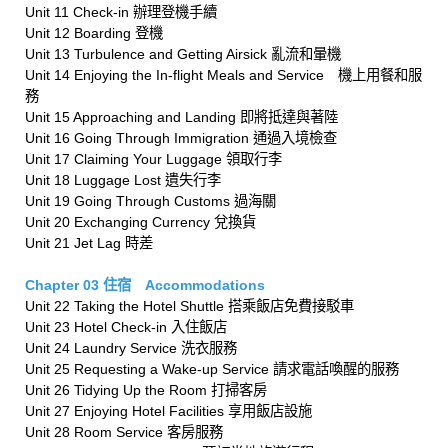
Unit 11 Check-in 辦理登機手續
Unit 12 Boarding 登機
Unit 13 Turbulence and Getting Airsick 亂流和暈機
Unit 14 Enjoying the In-flight Meals and Service 機上用餐和服
務
Unit 15 Approaching and Landing 即將抵達與著陸
Unit 16 Going Through Immigration 通過入境檢查
Unit 17 Claiming Your Luggage 領取行李
Unit 18 Luggage Lost 遺失行李
Unit 19 Going Through Customs 過海關
Unit 20 Exchanging Currency 兌換貨
Unit 21 Jet Lag 時差
Chapter 03 住宿 Accommodations
Unit 22 Taking the Hotel Shuttle 搭乘飯店免費接駁車
Unit 23 Hotel Check-in 入住飯店
Unit 24 Laundry Service 洗衣服務
Unit 25 Requesting a Wake-up Service 請求電話喚醒的服務
Unit 26 Tidying Up the Room 打掃客房
Unit 27 Enjoying Hotel Facilities 享用飯店設施
Unit 28 Room Service 客房服務