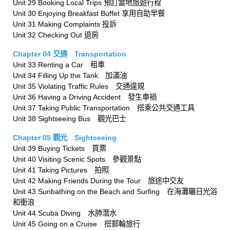
Unit 29 Booking Local Trips 預訂當地旅遊行程
Unit 30 Enjoying Breakfast Buffet 享用自助早餐
Unit 31 Making Complaints 投訴
Unit 32 Checking Out 退房
Chapter 04 交通 Transportation
Unit 33 Renting a Car 租車
Unit 34 Filling Up the Tank 加滿油
Unit 35 Violating Traffic Rules 交通違規
Unit 36 Having a Driving Accident 發生車禍
Unit 37 Taking Public Transportation 搭乘公共交通工具
Unit 38 Sightseeing Bus 觀光巴士
Chapter 05 觀光 Sightseeing
Unit 39 Buying Tickets 買票
Unit 40 Visiting Scenic Spots 參觀景點
Unit 41 Taking Pictures 拍照
Unit 42 Making Friends During the Tour 旅途中交友
Unit 43 Sunbathing on the Beach and Surfing 在海灘曬日光浴
和衝浪
Unit 44 Scuba Diving 水肺潛水
Unit 45 Going on a Cruise 搭郵輪旅行