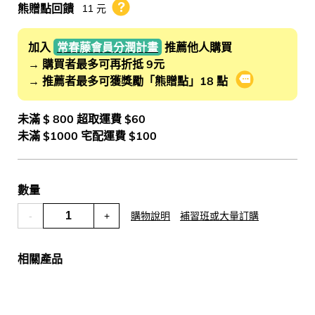
熊贈點回饋
11 元
熊贈點回饋辦法
加入
常春藤會員分潤計畫
推薦他人購買
→ 購買者最多可再折抵 9元
→ 推薦者最多可獲獎勵「熊贈點」18 點
會員推薦分潤
未滿 $ 800 超取運費 $60
未滿 $1000 宅配運費 $100
數量
-
+
購物說明
補習班或大量訂購
相關產品