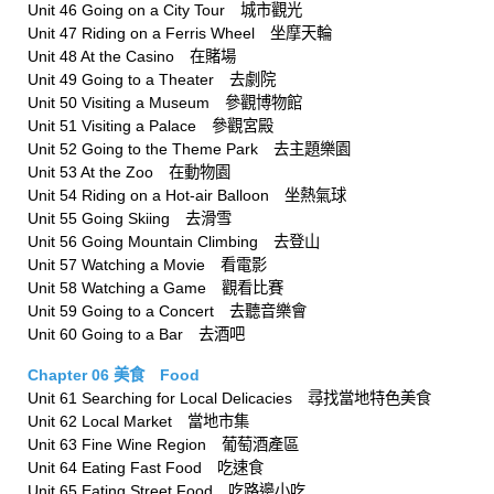
Unit 46 Going on a City Tour 城市觀光
Unit 47 Riding on a Ferris Wheel 坐摩天輪
Unit 48 At the Casino 在賭場
Unit 49 Going to a Theater 去劇院
Unit 50 Visiting a Museum 參觀博物館
Unit 51 Visiting a Palace 參觀宮殿
Unit 52 Going to the Theme Park 去主題樂園
Unit 53 At the Zoo 在動物園
Unit 54 Riding on a Hot-air Balloon 坐熱氣球
Unit 55 Going Skiing 去滑雪
Unit 56 Going Mountain Climbing 去登山
Unit 57 Watching a Movie 看電影
Unit 58 Watching a Game 觀看比賽
Unit 59 Going to a Concert 去聽音樂會
Unit 60 Going to a Bar 去酒吧
Chapter 06 美食 Food
Unit 61 Searching for Local Delicacies 尋找當地特色美食
Unit 62 Local Market 當地市集
Unit 63 Fine Wine Region 葡萄酒產區
Unit 64 Eating Fast Food 吃速食
Unit 65 Eating Street Food 吃路邊小吃