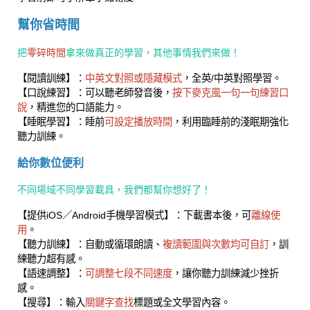
幫你省時間
把
零碎時間
拿來做真正的學習，其他事情我們來做！
【閱讀訓練】：
中英文對照或隱藏模式
，全英/中英對照學習。
【口說練習】：可以聽老師發音後，
按下麥克風一句一句練習口
說
，精進您的口語能力。
【睡眠學習】：睡前
可設定播放時間
，利用臨睡前的淺眠期強化
聽力訓練。
給你數位便利
不同場域不同學習載具，我們都幫你想好了！
【提供iOS／Android手機學習模式】：下載書本後，可
離線使
用
。
【聽力訓練】：自動或循環朗讀、
複讀範圍與次數均可自訂
，訓
練聽力超有感。
【語速調整】：
可調整七段不同速度
，讓你聽力訓練減少挫折
感。
【搜尋】：輸入
關鍵字查找
標題或全文學習內容。