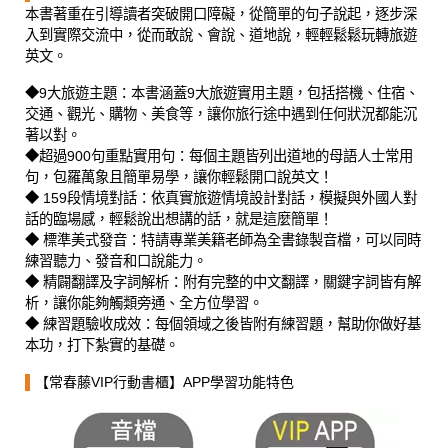
本書著重在引導讀者突破開口障礙，從簡單的句子說起，逐步深
入到實際交流中，從而敢說、會說、道地說，輕輕鬆鬆玩轉旅遊
英文。
◆9大旅遊主題：本書涵蓋9大旅遊實用主題，包括搭機、住宿、
交通、觀光、購物、美食等，讓你旅行途中遇到任何狀況都能沉
著以對。
◆超過900句重點實用句：每個主題皆列出道地的母語人士常用
句，包羅萬象且簡單易學，讓你輕鬆開口說英文！
◆ 159段情境對話：依真實旅遊情境設計對話，模擬與外國人對
話的臨場感，輕鬆說出想講的話，就是這麼簡單！
◆ 標準美式發音：特請專業美籍老師為全書錄製音檔，可以同時
練習聽力、發音和口說能力。
◆ 精闢翻譯及字詞解析：附有完整的中文翻譯，關鍵字詞皆有解
析，讓你能夠觸類旁通、全方位學習。
◆ 練習題驗收成效：每個領域之後皆附有練習題，幫助你做好基
本功，打下紮實的基礎。
▌
【常春藤VIP行動書櫃】APP學習功能特色