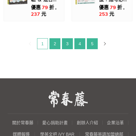
高分攻略【增
1000英文片
優惠
79
折 ,
優惠
79
折 ,
237
元
253
元
修版】-試題
語+QR Code
本+詳解本
線上音檔
目前頁碼：
1
2
3
4
5
關於常春藤
愛心捐助計畫
創辦人介紹
企業沿革
媒體報導
學英文吧 iVY BAR
常春藤英語加盟總部