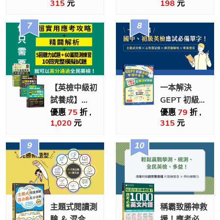
315
元
198
元
民英檢初級5
(附電子檔解
回滿分模擬試
析+QR Code
題+詳解(初試
音檔)
+複試)-試題
本+詳解本
+QR Code音
檔
【英檢中級初
一本解決
試養成】
GEPT 初級英
GEPT全民英
檢 & 國中會
優惠
75
折 ,
優惠
79
折 ,
1,020
元
315
元
檢中級初試
考：用 50 張
10回+聽力&
心智圖記單字
閱讀實戰力
好簡單(增修
UP套組（3書
版)(附電子檔
+ QR Code音
試題 + QR
檔）
Code 音檔)
主題式閱讀測
稱霸致勝神救
驗 ＆ 混合題
援！應考必備