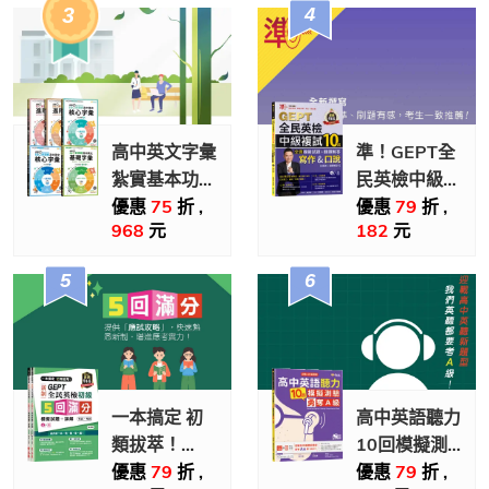
＆口說)-試題
【MORE&MOR
本+翻譯解答
本+ QR Code
線上音檔
高中英文字彙
準！GEPT全
紮實基本功全
民英檢中級複
套(5書)
試10回全真
優惠
75
折 ,
優惠
79
折 ,
968
元
182
元
模擬試題＋翻
譯解答(寫作
＆口說)-試題
本+翻譯解答
本+ QR Code
線上音檔
一本搞定 初
高中英語聽力
類拔萃！
10回模擬測
GEPT新制全
驗勇奪A級
優惠
79
折 ,
優惠
79
折 ,