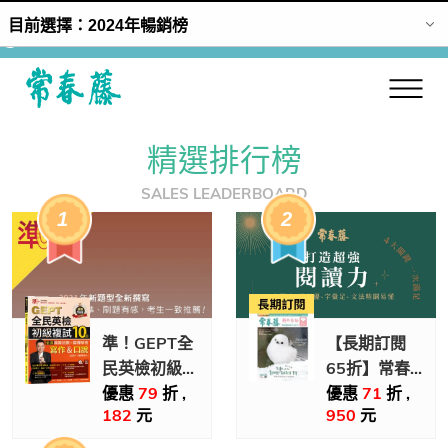
正在加載···
回常春藤首頁
精選排行榜
SALES LEADERBOARD
準！GEPT全
【長期訂閱
民英檢初級複
65折】常春
試10回全真
藤解析英語實
優惠
79
折 ,
優惠
71
折 ,
182
元
950
元
模擬試題＋翻
體雜誌(中~中
譯解答(寫作
高級)