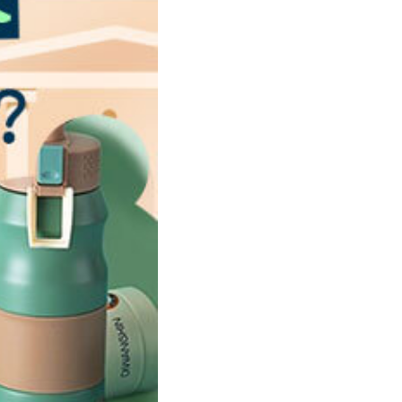
[閱讀] 入門·生活會話
[閱讀] 中階、日常實用文章
TOEIC 多益 750 輕鬆過
GEPT 全民英檢，聽/說/讀/寫一次過！
寫作·題型攻略
職場·商務應用
[閱讀] 高階、進階閱讀
見證心得·考情分享