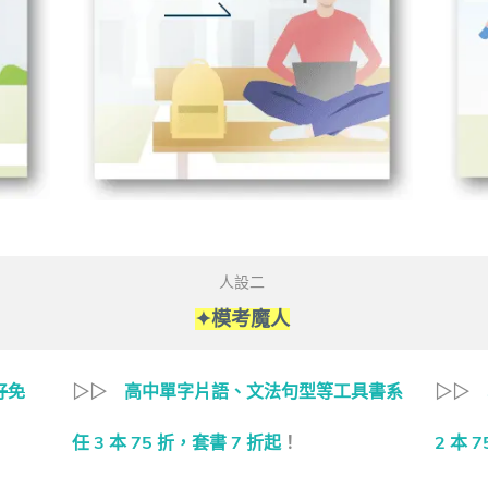
人設二
✦模考魔人
得好免
▷▷
高中單字片語、文法句型等
工具書系
▷▷
任 3 本 75 折，套書 7 折起
！
2 本 