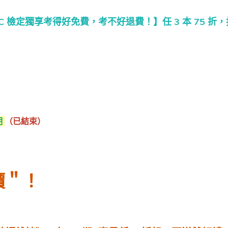
TOEIC 檢定獨享考得好免費，考不好退費！】任 3 本 75 折
明
（已結束）
價＂！