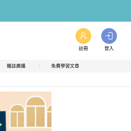
註冊
登入
查看我的購物車
雜誌廣播
免費學習文章
購物車
0
商品
高效學習計畫表
熱門文章主題
雜誌線上廣播
hashtag 標籤索引
解析英語廣播
文章分類
生活英語廣播
時事·新知
單字·俚語·用法