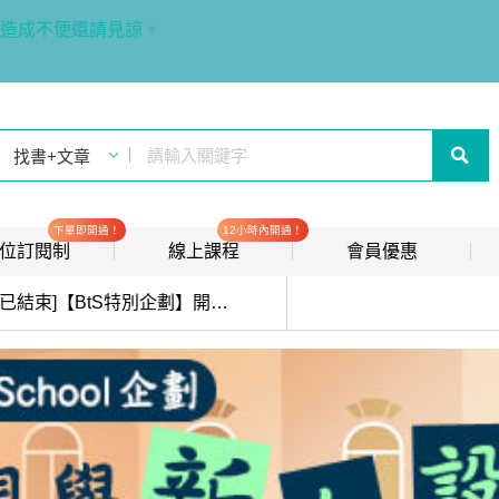
造成不便還請見諒。
下單即開通！
12小時內開通！
t 數位訂閱制
線上課程
會員優惠
線上影音課程
歡迎加入常春藤
[已結束]【BtS特別企劃】開學新人設，你想好了沒？檢定、進修指定套書首降7折！滿1,300送「彈跳瓶蓋保溫瓶」！
new
會員推薦分潤計畫
new
我的音檔收聽櫃
new
會員限定活動
會員升等辦法