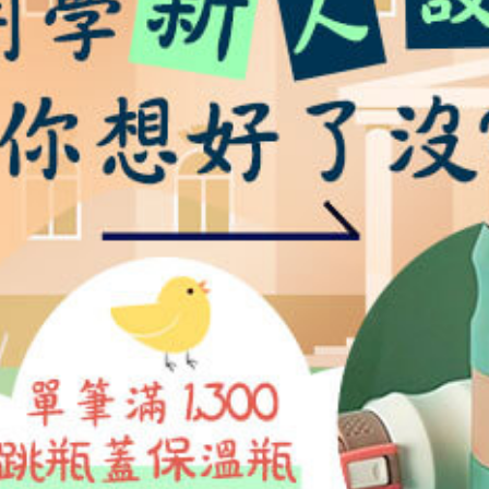
熊贈點回饋辦法
解鎖文章
習區
定