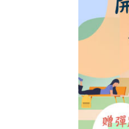
雜誌
IVY Engrest 數位訂閱制
｜
長訂 / 當期 / 過刊
專屬閱讀區
升學考試
線上課程
解析英語（英檢中級→中高級）
｜
會考 / 學測
我的收藏文章
多益・雅思
APP學習
生活英語（英檢初級→中級）
國中（閱讀素養．會考題庫）
更多 Premium 
GEPT全民英檢
升大學系列（新課綱適用）
TOEIC 新制多益
我的學習設定 / 記錄
職場進修
升科大四技大專系列
TOEIC Bridge多益普級
初級全民英檢
每日 Quiz 複習區
兒童
大專院校系列
IELTS 雅思
中級全民英檢
桌曆．月曆．行事曆
｜
啟蒙～國小
單字收藏 / 小考複
Aptis 普思
中高級全民英檢
英語學習法
0～3歲
我的訂閱·推播設
軍檢系列
全民英檢實力養成
英語從頭學（英語輕鬆學）系列
3～6歲
訂閱制更新月誌
發音．聽力．口說．會話
低年級（7-8歲）
訂閱讀者回饋宣言
單字．片語．辭典
中年級（9-10歲）
文法．句型．克漏字
高年級以上（11-15歲）