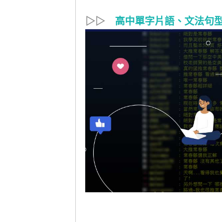
▷▷
高中單字片語、文法句