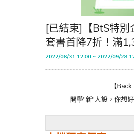
寫作．翻譯．閱讀
商用．新聞英文
[已結束]【BtS
多元選修
套書首降7折！滿1
2022/08/31 12:00 ~ 2022/09/28 1
【Back
開學"新"人設，你想