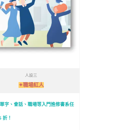
人設三
✦職場紅人
單字、會話、職場等入門進修書系任
75 折！