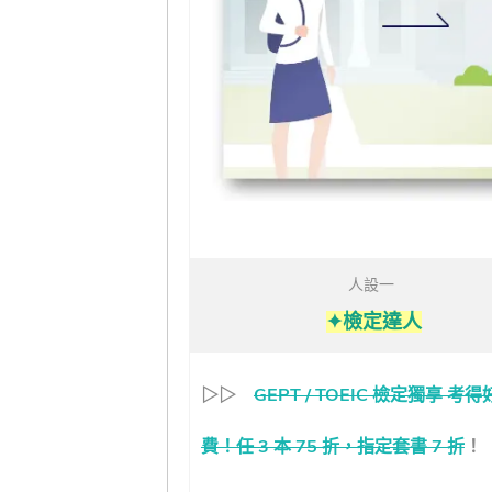
人設一
✦檢定達人
▷▷
GEPT / TOEIC 檢定獨享 考
費！任 3 本 75 折，指定套書 7 折
！