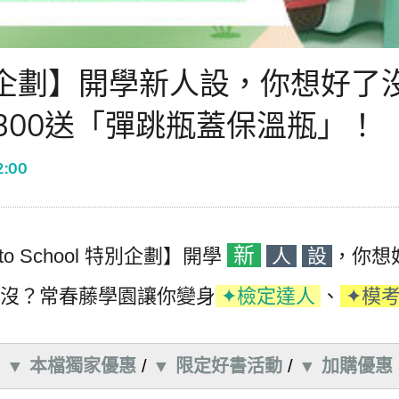
特別企劃】開學新人設，你想好
,300送「彈跳瓶蓋保溫瓶」！
2:00
新
 to School 特別企劃】開學
人
設
，你想
好沒？常春藤學園讓你變身
✦檢定達人
、
✦模
▼ 本檔獨家優惠
/
▼ 限定好書活動
/
▼ 加購優惠