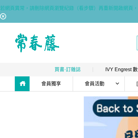
若網頁異常，請刪除網頁瀏覽紀錄（看步驟）再重新開啟網頁，
回常春藤首頁
買書·訂雜誌
IVY Engres
目前位於:
熱銷排行
｜
最多人買
數位訂閱制介紹
會員獨享
會員活動
限時優惠
｜
省最多
hot
數位訂閱制-新手攻略
會員活動
團體採購
｜
企業 / 補習班
hot
訂閱方案
會員升等辦法
出版品總覽
我的閱讀區
熊贈點回饋辦法
數位學習
｜
數位訂閱 / 線上課程
高效學習計畫表
hot