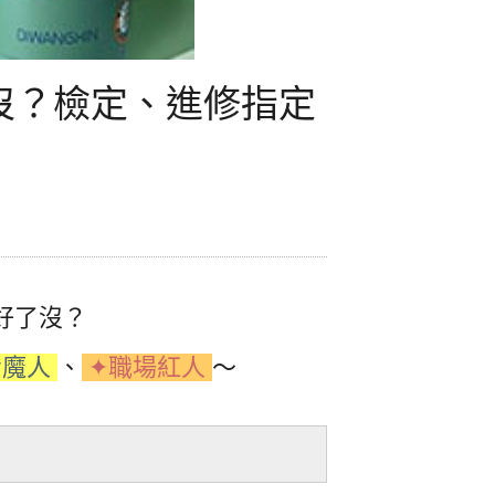
了沒？檢定、進修指定
好了沒？
考魔人
、
✦職場紅人
～