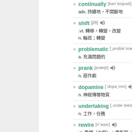
[kənˋtɪnjʊəlɪ]
●
continually
adv. 持續地，不間斷地
[ʃɪft]
●
shift
.vt. 轉移，轉變，改變
n. 輪班；轉變
[͵prɑbləˋmæ
●
problematic
a. 充滿問題的
[præŋk]
●
prank
n. 惡作劇
[ˋdopə͵min]
●
dopamine
n. 神經傳導物質
[͵ʌndɚˋtekɪ
●
undertaking
n. 工作，任務
[riˋwaɪr]
●
rewire