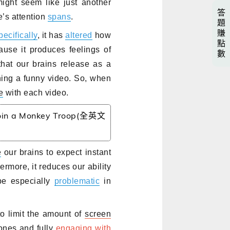
might seem like just another
答
’s attention
spans
.
題
賺
pecifically
, it has
altered
how
點
ause it produces feelings of
數
that our brains release as a
hing a funny video. So, when
e
with each video.
n a Monkey Troop(全英文
e
our brains to expect instant
ermore, it reduces our ability
be especially
problematic
in
o limit the amount of
screen
hones and fully
engaging with