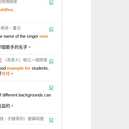
速地傳開來
ildfire
.
再地，屢次
e name of the singer
over
那個歌手的名字。
)
（為某人）樹立一個榜樣
ood
example for
students.
好
榜樣
。
f different backgrounds can
有益的。
視、手機等的）螢幕時間