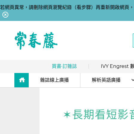
若網頁異常，請刪除網頁瀏覽紀錄（看步驟）再重新開啟網頁，
回常春藤首頁
買書·訂雜誌
IVY Engres
熱銷排行
｜
最多人買
數位訂閱制介紹
雜誌線上廣播
解析英語廣播
限時優惠
｜
省最多
hot
數位訂閱制-新手攻略
解析英語廣播
團體採購
｜
企業 / 補習班
hot
訂閱方案
生活英語廣播
✶長期看短影音 小
出版品總覽
我的閱讀區
數位學習
｜
數位訂閱 / 線上課程
高效學習計畫表
hot