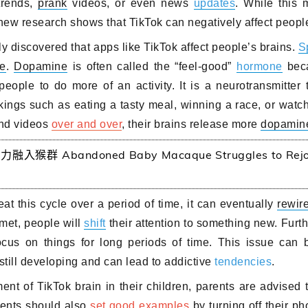
trends,
prank
videos, or even news
updates
. While this 
new research shows that TikTok can negatively affect people
discovered that apps like TikTok affect people’s brains.
S
e
.
Dopamine
is often called the “feel-good”
hormone
bec
people to do more of an activity. It is a neurotransmitter
kings
such as eating a tasty meal, winning a race, or watc
ond videos
over and over
, their brains release more
dopamin
 Abandoned Baby Macaque Struggles to Rejoi
eat this cycle over a period of time, it can eventually
rewir
 met, people will
shift
their attention to something new. Furth
cus on things for long periods of time. This issue can 
till developing and can lead to addictive
tendencies
.
of TikTok brain in their children, parents are advised t
rents should also
set good examples
by turning off their p