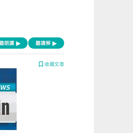
[閱讀] 入門·生活會話
[閱讀] 中階、日常實用文章
TOEIC 多益 750 輕鬆過
GEPT 全民英檢，聽/說/讀/寫一次過！
聽朗讀
聽講解
寫作·題型攻略
收藏文章
職場·商務應用
[閱讀] 高階、進階閱讀
見證心得·考情分享