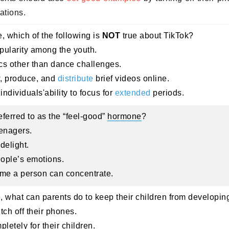
ations.
, which of the following is
NOT
true about TikTok?
opularity among the youth.
ics other than dance challenges.
w, produce, and
distribute
brief videos online.
individuals'ability to focus for
extended
periods.
eferred to as the “feel-good”
hormone
?
eenagers.
 delight.
people’s emotions.
 time a person can concentrate.
, what can parents do to keep their children from developin
itch off their phones.
letely for their children.