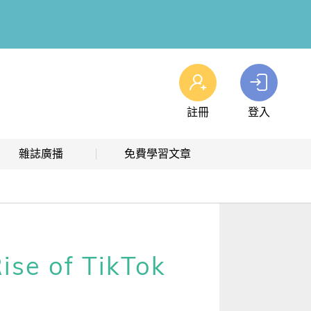
註冊
登入
查看我的購物車
雜誌廣播
免費學習文章
購物車
0
商品
高效學習計畫表
熱門文章主題
雜誌線上廣播
hashtag 標籤索引
解析英語廣播
文章分類
 of TikTok
生活英語廣播
時事·新知
單字·俚語·用法