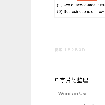
(C) Avoid face-to-face inter
(D) Set restrictions on how 
答案: 1 B 2 B 3 D
單字片語整理
Words in Use