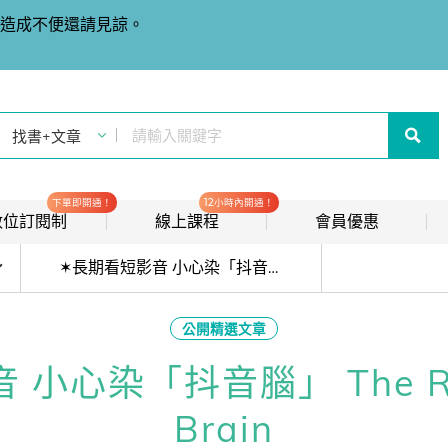
造成不便還請見諒。
下單即開通！
12小時內開通！
t 數位訂閱制
線上課程
會員優惠
目前位於:
線上影音課程
歡迎加入常春藤
✶長期看短影音 小心染「抖音腦」 The Rise of TikTok Brain
new
會員推薦分潤計畫
new
公開精選文章
我的音檔收聽櫃
new
心染「抖音腦」 The Rise
會員限定活動
Brain
會員升等辦法