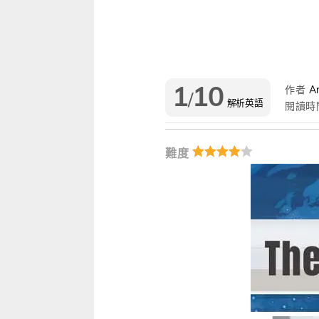
雜誌
IVY Engrest 數位訂閱制
｜
長訂 / 當期 / 過刊
專屬閱讀區
升學考試
線上課程
解析英語（英檢中級→中高級）
｜
會考 / 學測
我的收藏文章
多益・雅思
APP學習
生活英語（英檢初級→中級）
國中（閱讀素養．會考題庫）
更多 Premium 
1
10
作者
An
/
GEPT全民英檢
升大學系列（新課綱適用）
TOEIC 新制多益
我的學習設定 / 記錄
解析英語
閱讀時
職場進修
升科大四技大專系列
TOEIC Bridge多益普級
初級全民英檢
每日 Quiz 複習區
難度
兒童
大專院校系列
IELTS 雅思
中級全民英檢
桌曆．月曆．行事曆
｜
啟蒙～國小
單字收藏 / 小考複
Aptis 普思
中高級全民英檢
英語學習法
0～3歲
我的訂閱·推播設定
軍檢系列
全民英檢實力養成
英語從頭學（英語輕鬆學）系列
3～6歲
訂閱制更新月誌
發音．聽力．口說．會話
低年級（7-8歲）
訂閱讀者回饋宣言
單字．片語．辭典
中年級（9-10歲）
文法．句型．克漏字
高年級以上（11-15歲）