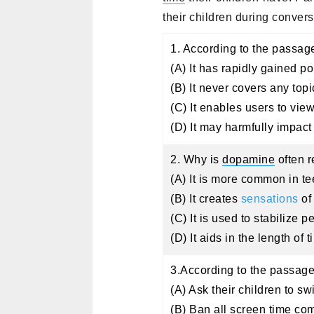
their children during convers
1. According to the passage
(A) It has rapidly gained p
(B) It never covers any top
(C) It enables users to vie
(D) It may harmfully impact 
2. Why is
dopamine
often r
(A) It is more common in t
(B) It creates
sensations
of
(C) It is used to stabilize 
(D) It aids in the length of
3.According to the passage
(A) Ask their children to sw
(B) Ban all
screen time
comp