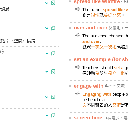
●
spread like wildfire
迅
新消息
The rumor
spread like w
謠言
很快
就
蔓延開來
。
●
over and over
反覆地，一
The audience chanted th
；包括；（空間）橫跨
and over
.
觀眾
一次又一次地
高喊
●
set an example (for sb
Teachers should
set a
g
老師應
為
學生
樹立一個
●
engage with
與⋯⋯交流
Engaging with
people o
be beneficial.
與
不同背景的人
交流
是
●
screen time
（看電腦、電