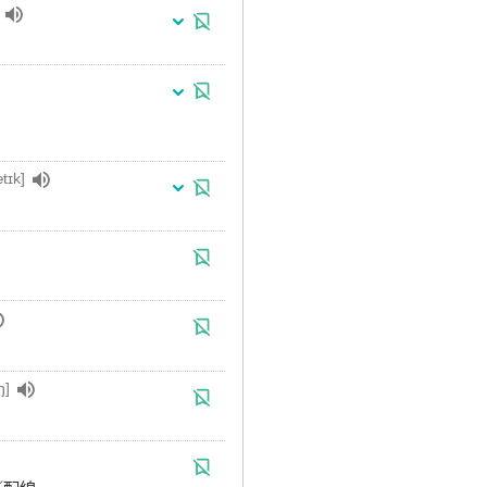
tɪk]
ŋ]