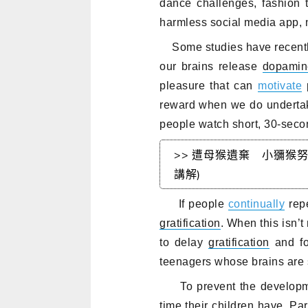
dance challenges, fashion 
harmless social media app, 
Some studies have recently 
our brains release
dopamin
pleasure that can
motivate
reward when we do underta
people watch short, 30-sec
>> 遭母猴遺棄 小獼猴努力融入猴群
講解)
If people
continually
rep
gratification
. When this isn’t
to delay
gratification
and fo
teenagers whose brains are s
To prevent the development 
time
their children have. Pa