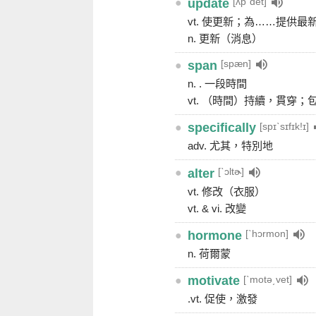
[ʌpˋdet]
●
update
vt. 使更新；為……提供最
n. 更新（消息）
[spæn]
●
span
n. . 一段時間
vt. （時間）持續，貫穿
[spɪˋsɪfɪk!ɪ]
●
specifically
adv. 尤其，特別地
[ˋɔltɚ]
●
alter
vt. 修改（衣服）
vt. & vi. 改變
[ˋhɔrmon]
●
hormone
n. 荷爾蒙
[ˋmotə͵vet]
●
motivate
.vt. 促使，激發