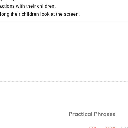
actions with their children.
long their children look at the screen.
Practical Phrases