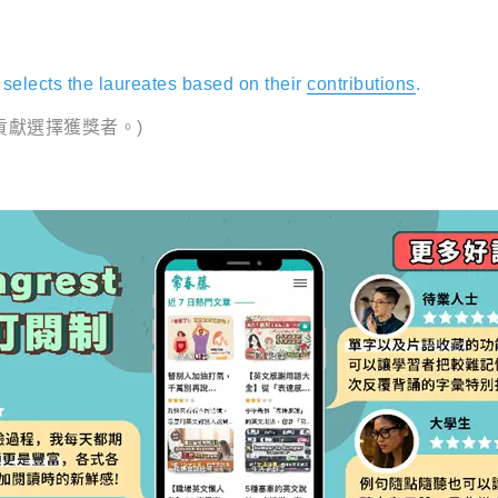
selects the laureates based on their
contributions
.
貢獻選擇獲獎者。)