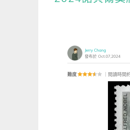
雜誌
IVY Engrest 數位訂閱制
｜
長訂 / 當期 / 過刊
專屬閱讀區
[閱讀] 中階、日常實用文章
【P
升學考試
線上課程
解析英語（英檢中級→中高級）
｜
會考 / 學測
我的收藏文章
TOEIC 多益 750 輕鬆過
【科
多益・雅思
APP學習
生活英語（英檢初級→中級）
國中（閱讀素養．會考題庫）
更多 Premium 
GEPT 全民英檢，聽/說/讀/寫
GEPT全民英檢
升大學系列（新課綱適用）
TOEIC 新制多益
我的學習設定 / 記錄
寫作·題型攻略
Jerry Chang
職場進修
升科大四技大專系列
TOEIC Bridge多益普級
初級全民英檢
每日 Quiz 複習區
發布於 Oct.07,2024
職場·商務應用
兒童
大專院校系列
IELTS 雅思
中級全民英檢
桌曆．月曆．行事曆
｜
啟蒙～國小
單字收藏 / 小考複
[閱讀] 高階、進階閱讀
難度
｜閱讀時間約
Aptis 普思
中高級全民英檢
英語學習法
0～3歲
我的訂閱·推播設定
見證心得·考情分享
軍檢系列
全民英檢實力養成
英語從頭學（英語輕鬆學）系列
3～6歲
訂閱制更新月誌
發音．聽力．口說．會話
低年級（7-8歲）
訂閱讀者回饋宣言
單字．片語．辭典
中年級（9-10歲）
文法．句型．克漏字
高年級以上（11-15歲）