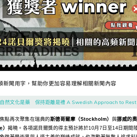
頻新聞用字，幫助你更加容易理解相關新聞內容
文化是藥 保持距離是禮 A Swedish Approach to Rest 
焦點再次聚集在瑞典的
斯德哥爾摩
（
Stockholm）
與
挪威的奧
ze
）
揭曉。各項諾貝爾獎的得主預計將於10月7日至14日期間
象徵著學術界與人道主義的巔峰成就，也激勵著無數人追求科