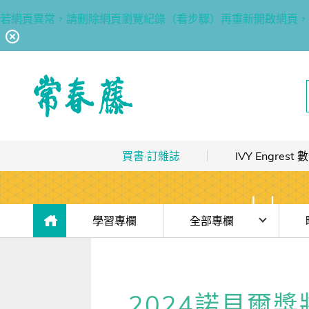
若網頁異常，請刪除網頁瀏覽紀錄（看步驟）再重新開啟網頁，
回常春藤首頁
買書·訂雜誌
IVY Engres
熱銷排行
｜
最多人買
數位訂閱制介紹
限時優惠
｜
省最多
hot
數位訂閱制-新手攻略
目前位於:
學習專欄
全部專欄
團體採購
｜
企業 / 補習班
hot
訂閱方案
時事·新知
濱崎
出版品總覽
我的閱讀區
單字·俚語·用法
解讀
2024諾貝爾獎
數位學習
｜
數位訂閱 / 線上課程
高效學習計畫表
hot
[閱讀] 入門·生活會話
香港