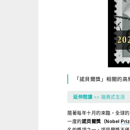
寫作．翻譯．閱讀
商用．新聞英文
多元選修
「諾貝爾獎」相關的高
延伸閱讀
>> 瑞典式生活 自然
隨著每年十月的來臨，全球的
一度的
諾貝爾獎
（
Nobel
Pri
名的獎項之一，諾貝爾獎不僅