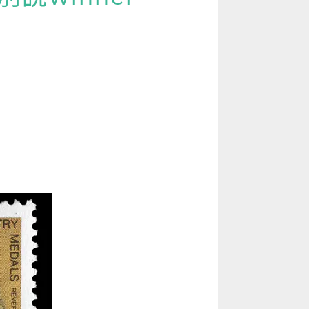
[閱讀] 入門·生活會話
[閱讀] 中階、日常實用文章
VAR、sensor 等實用新聞英文
TOEIC 多益 750 輕鬆過
GEPT 全民英檢，聽/說/讀/寫一次過！
寫作·題型攻略
職場·商務應用
[閱讀] 高階、進階閱讀
見證心得·考情分享