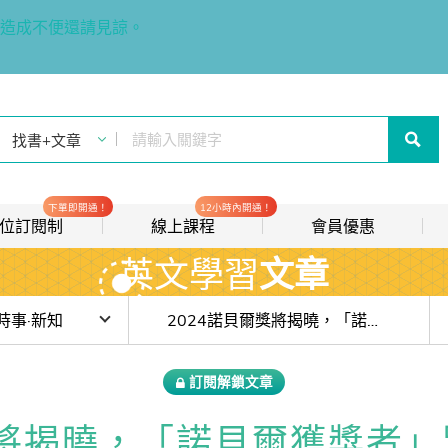
造成不便還請見諒。
下單即開通！
12小時內開通！
t 數位訂閱制
線上課程
會員優惠
英文學習
文章
線上影音課程
歡迎加入常春藤
new
會員推薦分潤計畫
new
目前位於:
時事·新知
2024諾貝爾獎將揭曉，「諾貝爾獲獎者」別說winner
我的音檔收聽櫃
new
步上海開唱卻被喊卡：這場風波教你搞懂 court、snub、retaliation
訂閱解鎖文章
會員限定活動
人性的顏色：《與白痴為伍》 的溝通智慧
將揭曉，「諾貝爾獲獎者」別
會員升等辦法
「宏福苑」大火國際報導：blaze、engulf、manslaughter 關鍵字解析