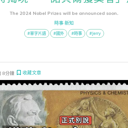
熊贈點回饋辦法
odcast 這句英文怎麼說 (影音版)】#282 這是一個不公平的比賽！
The 2024 Nobel Prizes will be announced soon.
時事·新知
普+運動英文】球碰到鋼索了嗎？解密 FIFA 智慧足球判定！看世界盃爭議學 
解鎖文章
#單字片語
#國外
#時事
#Jerry
一次過！
習區
收藏文章
 8分鐘