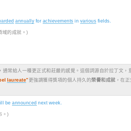
warded
annually
for
achievements
in
various
fields.
領域的成就。)
，通常給人一種更正式和莊嚴的感覺。這個詞源自於拉丁文，
bel
laureate
"
更強調獲得獎項的個人持久的
榮譽和成就
，在正
ll be
announced
next week.
。)