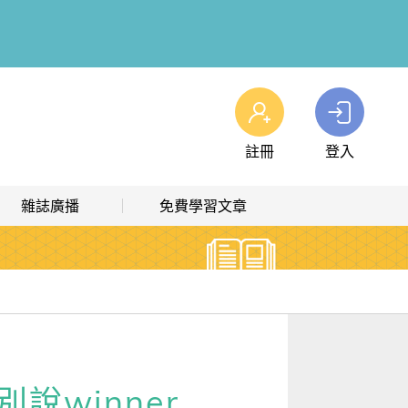
註冊
登入
查看我的購物車
雜誌廣播
免費學習文章
購物車
0
商品
高效學習計畫表
熱門文章主題
雜誌線上廣播
hashtag 標籤索引
解析英語廣播
文章分類
生活英語廣播
時事·新知
說winner
單字·俚語·用法