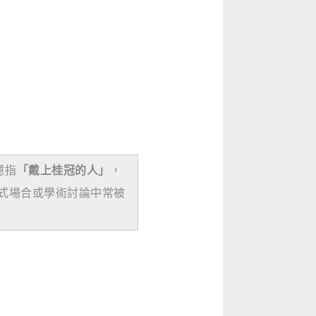
意指
「戴上桂冠的人」
，
式場合或學術討論中常被