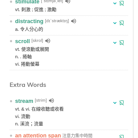
[ˋstɪmjə͵let]
●
stimulate
vt. 刺激 ; 促進 ; 激勵
[dɪˋstræktɪŋ]
●
distracting
a. 令人分心的
[skrol]
●
scroll
vt. 使滾動或展開
n. . 捲軸
vi. 捲動螢幕
Extra Words
[strim]
●
stream
vt. & vi. 在線收聽或收看
vi. 流動
n. 溪流；流量
●
an attention span
注意力集中時間