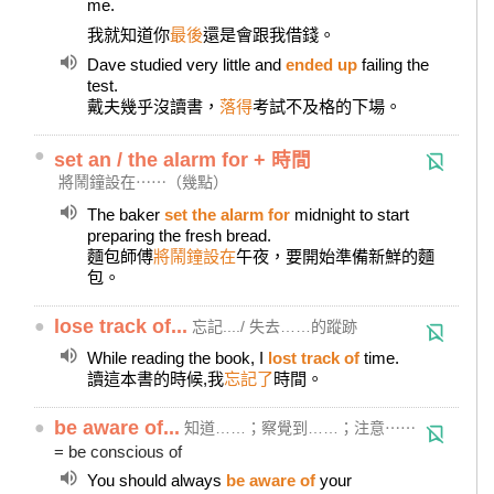
me.
我就知道你
最後
還是會跟我借錢。
Dave studied very little and
ended up
failing the
test.
戴夫幾乎沒讀書，
落得
考試不及格的下場。
●
set an / the alarm for + 時間
將鬧鐘設在⋯⋯（幾點）
The baker
set the alarm for
midnight to start
preparing the fresh bread.
麵包師傅
將鬧鐘設在
午夜，要開始準備新鮮的麵
包。
●
lose track of...
忘記..../ 失去……的蹤跡
While reading the book, I
lost track of
time.
讀這本書的時候,我
忘記了
時間。
●
be aware of...
知道……；察覺到……；注意⋯⋯
= be conscious of
You should always
be aware of
your