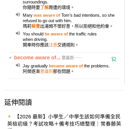
surroundings.
你隨時要
了解
周遭的環境。
Mary
was aware of
Tom’s bad intentions, so she
refused to go out with him.
瑪莉
察覺
出湯姆不懷好意，所以拒絕和他約會。
You should
be aware of
the traffic rules
when driving.
開車時你應該
注意
交通規則。
●
become aware of...
意識到⋯⋯
Jay gradually
became aware of
the problems.
阿傑逐漸
意識到
那些問題。
延伸閱讀
✦
【2026 最新】小學生／中學生該如何準備全民
英檢初級？考試攻略＋備考技巧總整理｜常春藤英