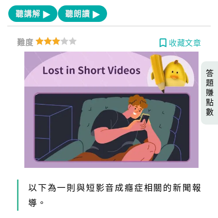
聽講解
聽朗讀
難度
收藏文章
答
題
賺
點
數
以下為一則與短影音成癮症相關的新聞報
導。