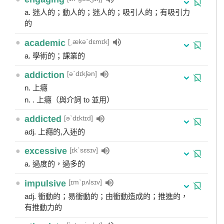
a. 迷人的；動人的；迷人的；吸引人的；有吸引力
的
[͵ækəˋdɛmɪk]
●
academic
a. 學術的；課業的
[əˋdɪkʃən]
●
addiction
n. 上癮
n. . 上癮（與介詞 to 並用）
[əˋdɪktɪd]
●
addicted
adj. 上癮的,入迷的
[ɪkˋsɛsɪv]
●
excessive
a. 過度的，過多的
[ɪmˋpʌlsɪv]
●
impulsive
adj. 衝動的；易衝動的；由衝動造成的；推進的，
有推動力的