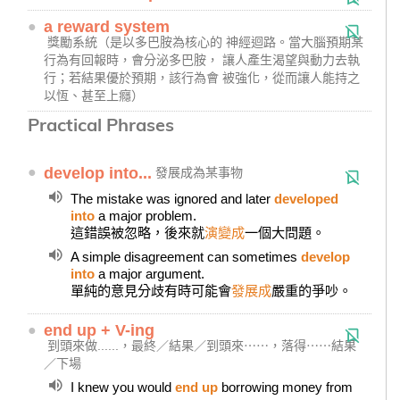
●
a reward system
獎勵系統（是以多巴胺為核心的 神經迴路。當大腦預期某
行為有回報時，會分泌多巴胺， 讓人產生渴望與動力去執
行；若結果優於預期，該行為會 被強化，從而讓人能持之
以恆、甚至上癮）
Practical Phrases
●
develop into...
發展成為某事物
The mistake was ignored and later
developed
into
a major problem.
這錯誤被忽略，後來就
演變成
一個大問題。
A simple disagreement can sometimes
develop
into
a major argument.
單純的意見分歧有時可能會
發展成
嚴重的爭吵。
●
end up + V-ing
到頭來做......，最終／結果／到頭來⋯⋯，落得⋯⋯結果
／下場
I knew you would
end up
borrowing money from