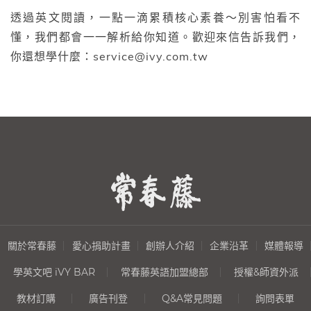
透過英文閱讀，一點一滴累積核心素養～別害怕看不
懂，我們都會一一解析給你知道。歡迎來信告訴我們，
你還想學什麼：service@ivy.com.tw
關於常春藤
愛心捐助計畫
創辦人介紹
企業沿革
媒體報導
學英文吧 iVY BAR
常春藤英語加盟總部
授權&師資外派
教材訂購
廣告刊登
Q&A常見問題
詢問表單