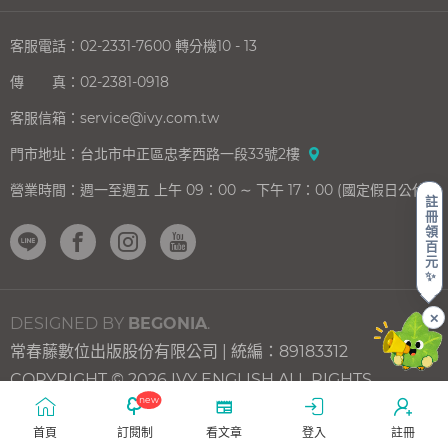
客服電話：
02-2331-7600
轉分機10 - 13
傳 真：
02-2381-0918
客服信箱：
service@ivy.com.tw
門市地址：
台北市中正區忠孝西路一段33號2樓
營業時間：
週一至週五 上午 09：00 ∼ 下午 17：00 (國定假日公休)
註
冊
領
百
元
✨
✕
DESIGNED BY
BEGONIA
.
常春藤數位出版股份有限公司 | 統編：89183312
上一則
下一則
遭
瑞
COPYRIGHT © 2026 IVY ENGLISH ALL RIGHTS
母
典
new
RESERVED.
猴
式
遺
生
首頁
訂閱制
看文章
登入
註冊
棄
活