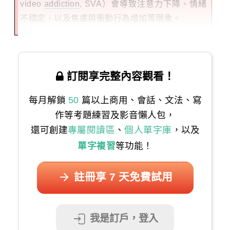
video
addiction
, SVA）會導致注意力下降、情緒
不穩定，以及焦慮與衝動行為增加等現象。
訂閱享完整內容觀看！
每月解鎖
50
篇以上商用、會話、文法、寫
作等考題練習及影音懶人包，
還可創建
專屬閱讀區
、
個人單字庫
，以及
單字複習
等功能！
註冊享 7 天免費試用
我是訂戶，登入