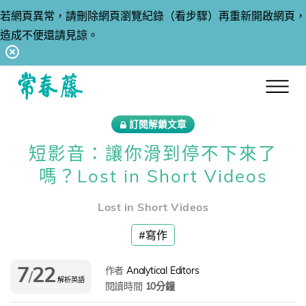
若網頁異常，請刪除網頁瀏覽紀錄（看步驟）再重新開啟網頁，
造成不便還請見諒。
回常春藤首頁
訂閱解鎖文章
短影音：讓你滑到停不下來了
嗎？Lost in Short Videos
Lost in Short Videos
#寫作
7
22
作者
Analytical Editors
/
解析英語
閱讀時間
10分鐘