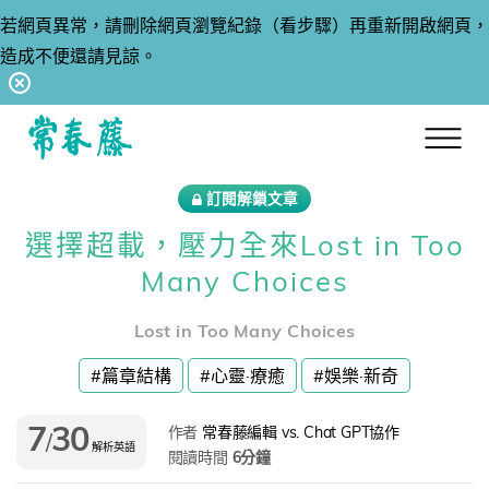
若網頁異常，請刪除網頁瀏覽紀錄（看步驟）再重新開啟網頁，
造成不便還請見諒。
回常春藤首頁
訂閱解鎖文章
選擇超載，壓力全來Lost in Too
Many Choices
Lost in Too Many Choices
#篇章結構
#心靈·療癒
#娛樂·新奇
7
30
作者
常春藤編輯 vs. Chat GPT協作
/
解析英語
閱讀時間
6分鐘