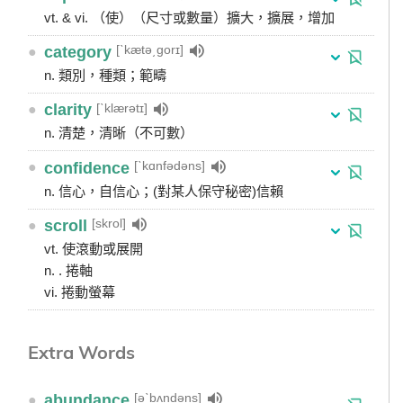
vt. & vi. （使）（尺寸或數量）擴大，擴展，增加
[ˋkætə͵gorɪ]
●
category
n. 類別，種類；範疇
[ˋklærətɪ]
●
clarity
n. 清楚，清晰（不可數）
[ˋkɑnfədəns]
●
confidence
n. 信心，自信心；(對某人保守秘密)信賴
[skrol]
●
scroll
vt. 使滾動或展開
n. . 捲軸
vi. 捲動螢幕
Extra Words
[əˋbʌndəns]
●
abundance