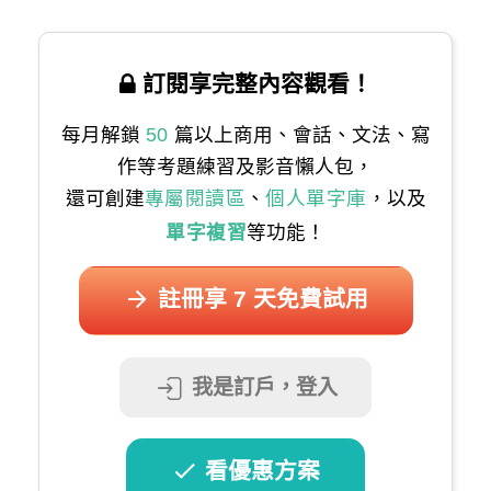
訂閱享完整內容觀看！
每月解鎖
50
篇以上商用、會話、文法、寫
作等考題練習及影音懶人包，
還可創建
專屬閱讀區
、
個人單字庫
，以及
單字複習
等功能！
註冊享 7 天免費試用
我是訂戶，登入
看優惠方案