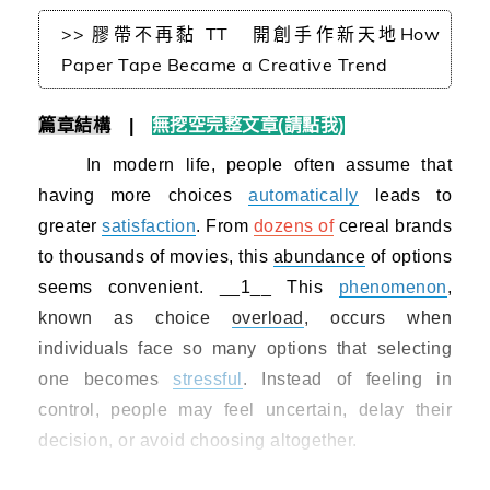
>> 膠帶不再黏 TT 開創手作新天地How
Paper Tape Became a Creative Trend
篇章結構
|
無挖空完整文章(請點我)
In modern life, people often assume that
having more choices
automatically
leads to
greater
satisfaction
. From
dozens of
cereal brands
to thousands of movies, this
abundance
of options
seems convenient. __1__ This
phenomenon
,
known as choice
overload
, occurs when
individuals face so many options that selecting
one becomes
stressful
. Instead of feeling in
control, people may feel uncertain, delay their
decision, or avoid choosing altogether.