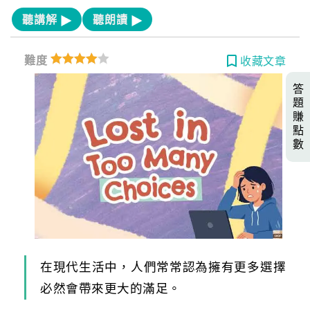
聽講解
聽朗讀
難度
收藏文章
答
題
賺
點
數
在現代生活中，人們常常認為擁有更多選擇
必然會帶來更大的滿足。