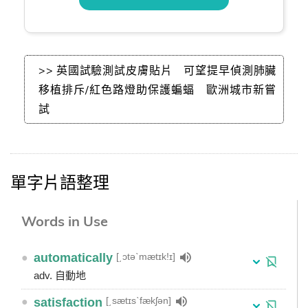
>> 英國試驗測試皮膚貼片 可望提早偵測肺臟
移植排斥/紅色路燈助保護蝙蝠 歐洲城市新嘗
試
單字片語整理
Words in Use
[͵ɔtəˋmætɪk!ɪ]
●
automatically
adv. 自動地
[͵sætɪsˋfækʃən]
●
satisfaction