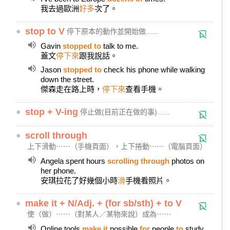
我去過歐洲
好多
次了。
●
stop to V
停下原本的動作並開始做......
Gavin
stopped to
talk to me.
蓋文
停下來
跟我說話。
Jason
stopped to
check his phone while walking
down the street.
傑森走在路上時，
停下來
查看手機。
●
stop + V-ing
停止做(目前正在做的事)......
●
scroll through
上下滑動⋯⋯（手機頁面），上下捲動⋯⋯（電腦頁面）
Angela spent hours
scrolling through
photos on
her phone.
安琪拉花了好幾個小時
滑
手機看照片。
●
make it + N/Adj. + (for sb/sth) + to V
使（做）⋯⋯（對某人／某物來說）成為⋯⋯
Online tools
make it
possible
for
people
to
study