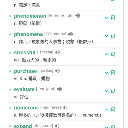
n. 滿足，滿意
[fəˋnɑmə͵nɑn]
●
phenomenon
n. 現象（單數）
[fəˋnɑmənə]
●
phenomena
n. 非凡／現象級的人事物；現象（複數形）
[ˋstrɛsfəl]
●
stressful
adj. 壓力大的；緊張的
[ˋpɝtʃəs]
●
purchase
vt. & n. 購買；購物
[ɪˋvæljʊ͵et]
●
evaluate
vt. 評估
[ˋnjumərəs]
●
numerous
a. 極多的（之後接複數可數名詞）；numerous
[ɪkˋspænd]
●
expand