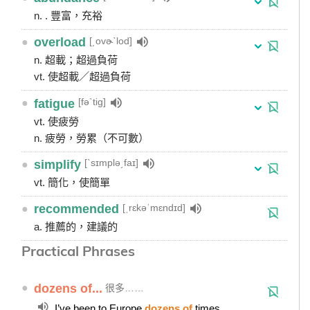
n. . 豐富，充裕
[͵ovɚˋlod]
●
overload
n. 超載；超過負荷
vt. 使超載／超過負荷
[fəˋtig]
●
fatigue
vt. 使疲勞
n. 疲勞，勞累（不可數）
[ˋsɪmplə͵faɪ]
●
simplify
vt. 簡化，使簡單
[ˌrɛkəˈmɛndɪd]
●
recommended
a. 推薦的，建議的
Practical Phrases
●
dozens of...
很多……
I’ve been to Europe
dozens of
times.