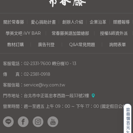
關於常春藤
愛心捐助計畫
創辦人介紹
企業沿革
媒體報導
學英文吧 iVY BAR
常春藤英語加盟總部
授權&師資外派
教材訂購
廣告刊登
Q&A常見問題
詢問表單
客服電話：
02-2331-7600
轉分機10 - 13
傳 真：
02-2381-0918
客服信箱：
service@ivy.com.tw
門市地址：
台北市中正區忠孝西路一段33號2樓
營業時間：
週一至週五 上午 09：00 ∼ 下午 17：00 (國定假日公休)
註
冊
領
百
元
✨