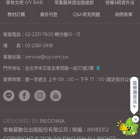
學英文吧 iVY BAR
常春藤英語加盟總部
授權&師資外派
教材訂購
廣告刊登
Q&A常見問題
詢問表單
客服電話：
02-2331-7600
轉分機10 - 13
傳 真：
02-2381-0918
客服信箱：
service@ivy.com.tw
門市地址：
台北市中正區忠孝西路一段33號2樓
營業時間：
週一至週五 上午 09：00 ∼ 下午 17：00 (國定假日公休)
註
冊
領
百
元
✨
✕
DESIGNED BY
BEGONIA
.
常春藤數位出版股份有限公司 | 統編：89183312
上一則
下一則
樂
嗶
COPYRIGHT © 2026 IVY ENGLISH ALL RIGHTS