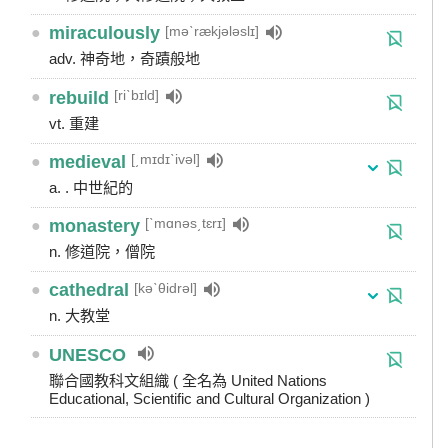
[məˋrækjələslɪ]
●
miraculously
adv. 神奇地，奇蹟般地
[riˋbɪld]
●
rebuild
vt. 重建
[͵mɪdɪˋivəl]
●
medieval
a. . 中世紀的
[ˋmɑnəs͵tɛrɪ]
●
monastery
n. 修道院，僧院
[kəˋθidrəl]
●
cathedral
n. 大教堂
●
UNESCO
聯合國教科文組織 ( 全名為 United Nations
Educational, Scientific and Cultural Organization )