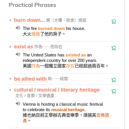
Practical Phrases
●
burn down...
將（大樓、房舍）燒毀
The fire
burned down
his house.
大火
燒毀
了他的房子。
●
exist as
作為⋯⋯而存在
The United States has
existed as
an
independent country for over 200 years.
美國
作為
一個獨立國家
存在
已經超過兩百年。
●
be allied with
和⋯⋯結盟
●
cultural / musical / literary heritage
文化 / 音樂 / 文學遺產
Vienna is hosting a classical music festival
to celebrate its
musical heritage
.
維也納目前正舉辦古典音樂季，頌揚其
音樂遺
產
。