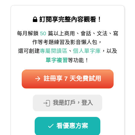
訂閱享完整內容觀看！
每月解鎖
50
篇以上商用、會話、文法、寫
作等考題練習及影音懶人包，
還可創建
專屬閱讀區
、
個人單字庫
，以及
單字複習
等功能！
註冊享 7 天免費試用
我是訂戶，登入
看優惠方案