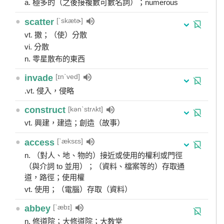
a. 極多的（之後接複數可數名詞）；numerous
[ˋskætɚ]
●
scatter
vt. 撒；（使）分散
vi. 分散
n. 零星散布的東西
[ɪnˋved]
●
invade
.vt. 侵入，侵略
[kənˋstrʌkt]
●
construct
vt. 興建，建造；創造（故事）
[ˋæksɛs]
●
access
n. （對人、地、物的）接近或使用的權利或門徑
（與介詞 to 並用）；（資料、檔案等的）存取通
道，路徑；使用權
vt. 使用；（電腦）存取（資料）
[ˋæbɪ]
●
abbey
n. 修道院；大修道院；大教堂