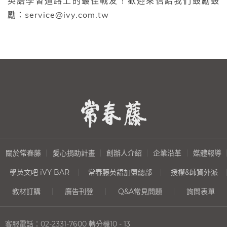
英語學習道路上的最佳戰友！歡迎來信給我們鼓勵鼓
勵：service@ivy.com.tw
關於常春藤
愛心捐助計畫
創辦人介紹
企業沿革
媒體報導
學英文吧 iVY BAR
常春藤英語加盟總部
授權&師資外派
教材訂購
廣告刊登
Q&A常見問題
詢問表單
客服電話：
02-2331-7600
轉分機10 - 13