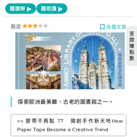
聽講解
聽朗讀
難度
收藏文章
答
題
賺
點
數
探索歐洲最美麗、古老的圖書館之一。
>> 膠帶不再黏 TT 開創手作新天地How
Paper Tape Became a Creative Trend