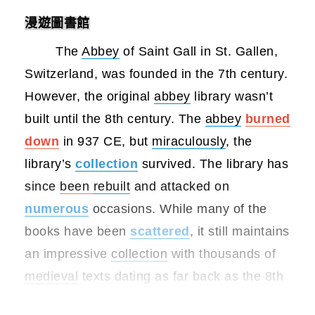
漫遊圖書館
The
Abbey
of Saint Gall in St. Gallen,
Switzerland, was founded in the 7th century.
However, the original
abbey
library wasn’t
built until the 8th century. The
abbey
burned
down
in 937 CE, but
miraculously
, the
library’s
collection
survived. The library has
since
been
rebuilt
and attacked on
numerous
occasions. While many of the
books have been
scattered
, it still maintains
an impressive
collection
with thousands of
medieval
texts dating as far back as the 8th
century.