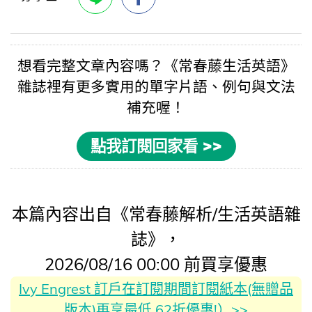
想看完整文章內容嗎？《
常春藤生活英語
》
雜誌裡有更多實用的
單字片語
、例句與
文法
補充喔！
點我訂閱回家看 >>
本篇內容出自《常春藤解析/生活英語雜
誌》，
2026/08/16 00:00 前買享優惠
Ivy Engrest 訂戶在訂閱期間訂閱紙本(無贈品
版本)再享最低 62折優惠!）>>