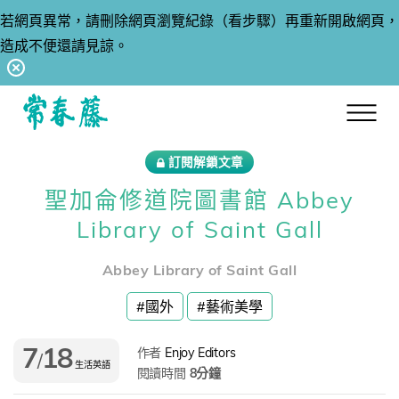
若網頁異常，請刪除網頁瀏覽紀錄（看步驟）再重新開啟網頁，
造成不便還請見諒。
回常春藤首頁
訂閱解鎖文章
聖加侖修道院圖書館 Abbey
Library of Saint Gall
Abbey Library of Saint Gall
#國外
#藝術美學
7
18
作者
Enjoy Editors
/
生活英語
閱讀時間
8分鐘