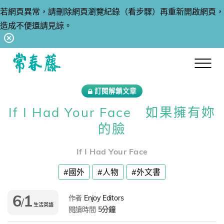
若網頁異常，請刪除網頁瀏覽紀錄（看步驟）再重新開啟網頁，
造成不便還請見諒。
回常春藤首頁
訂閱解鎖文章
If I Had Your Face 如果擁有妳
的臉
If I Had Your Face
#國外
#人物
#外文書
6
1
作者
Enjoy Editors
/
生活英語
閱讀時間
5分鐘