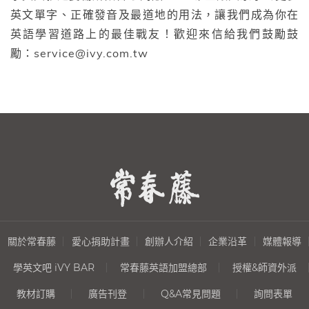
英文單字、正確發音及最道地的用法，讓我們成為你在
英語學習道路上的最佳戰友！歡迎來信給我們鼓勵鼓
勵：service@ivy.com.tw
關於常春藤
愛心捐助計畫
創辦人介紹
企業沿革
媒體報導
學英文吧 iVY BAR
常春藤英語加盟總部
授權&師資外派
教材訂購
廣告刊登
Q&A常見問題
詢問表單