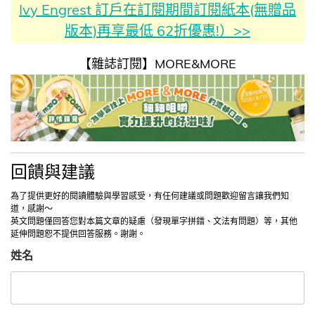
Ivy Engrest 訂戶在訂閱期間訂閱紙本(無贈品
版本)再享最低 62折優惠!）>>
【雜誌訂閱】MORE&MORE
回饋與建議
為了提供更好的閱讀體驗與學習感受，有任何建議或問題歡迎留言讓我們知
道，感謝～
英文問題僅回答您對本篇文章的疑慮（發現單字拼錯、文法有問題）等，其他
延伸問題恕不提供回答服務。謝謝。
姓名