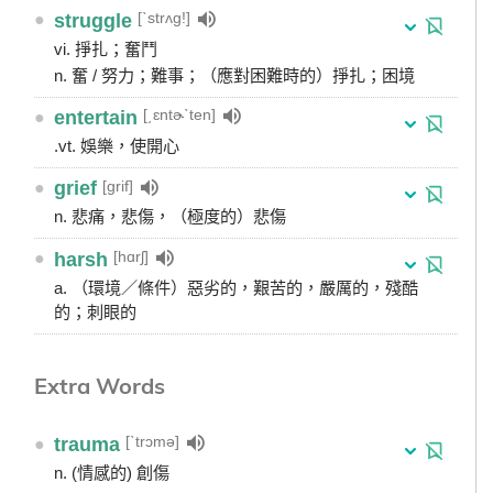
[ˋstrʌg!]
●
struggle
vi. 掙扎；奮鬥
n. 奮 / 努力；難事；（應對困難時的）掙扎；困境
[͵ɛntɚˋten]
●
entertain
.vt. 娛樂，使開心
[grif]
●
grief
n. 悲痛，悲傷，（極度的）悲傷
[hɑrʃ]
●
harsh
a. （環境／條件）惡劣的，艱苦的，嚴厲的，殘酷
的；刺眼的
Extra Words
[ˋtrɔmə]
●
trauma
n. (情感的) 創傷