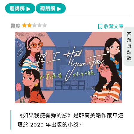
聽講解
聽朗讀
難度
收藏文章
答
題
賺
點
數
《如果我擁有妳的臉》是韓裔美籍作家車熺
垣於 2020 年出版的小說。