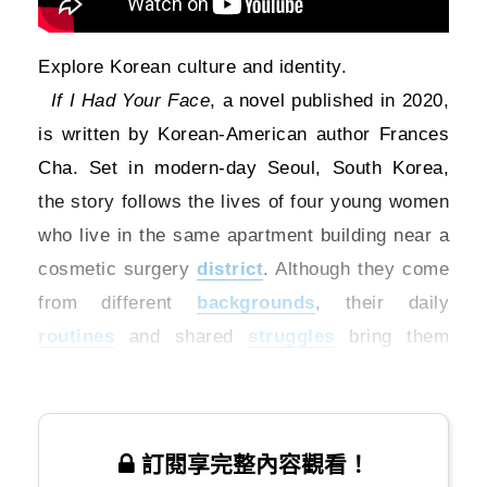
Explore Korean culture and identity.
If I Had Your Face
, a novel published in 2020,
is written by Korean-American author Frances
Cha. Set in modern-day Seoul, South Korea,
the story follows the lives of four young women
who live in the same apartment building near a
cosmetic surgery
district
. Although they come
from different
backgrounds
, their daily
routines
and shared
struggles
bring them
together
訂閱享完整內容觀看！