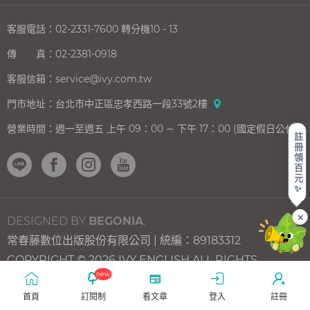
客服電話：
02-2331-7600
轉分機10 - 13
傳 真：
02-2381-0918
客服信箱：
service@ivy.com.tw
門市地址：
台北市中正區忠孝西路一段33號2樓
營業時間：
週一至週五 上午 09：00 ∼ 下午 17：00 (國定假日公休)
註
冊
領
百
元
✨
✕
DESIGNED BY
BEGONIA
.
常春藤數位出版股份有限公司 | 統編：89183312
上一則
下一則
How
If I
COPYRIGHT © 2026 IVY ENGLISH ALL RIGHTS
One
Had
new
RESERVED.
Moment
Your
Can
Face
首頁
訂閱制
看文章
登入
註冊
Shape
如