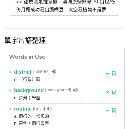
>> 祕境溫泉攏系假 澳洲旅遊網站 AI 出包/在
仿月壤成功種出鷹嘴豆 太空種植物不是夢
單字片語整理
Words in Use
[ˋdɪstrɪkt]
●
district
n. （行政）區
[ˋbæk͵graʊnd]
●
background
n. 背景；學歷
[ruˋtin]
●
routine
a. 例行的，常規的
n. 慣例，例行公事