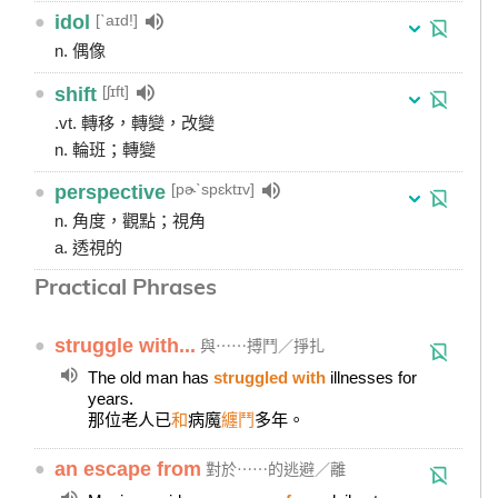
[ˋaɪd!]
●
idol
n. 偶像
[ʃɪft]
●
shift
.vt. 轉移，轉變，改變
n. 輪班；轉變
[pɚˋspɛktɪv]
●
perspective
n. 角度，觀點；視角
a. 透視的
Practical Phrases
●
struggle with...
與⋯⋯搏鬥／掙扎
The old man has
struggled with
illnesses for
years.
那位老人已
和
病魔
纏鬥
多年。
●
an escape from
對於⋯⋯的逃避／離