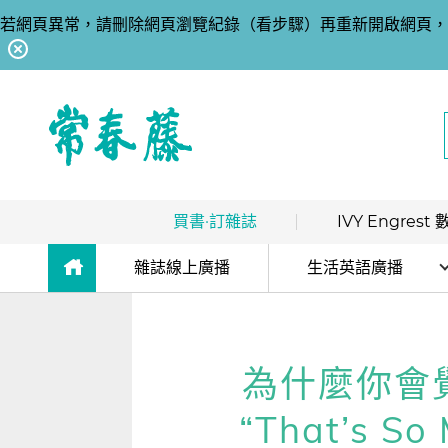
若網頁異常，請刪除網頁瀏覽紀錄（看步驟）再重新開啟網頁，
回常春藤首頁
買書·訂雜誌
IVY Engres
熱銷排行
｜
最多人買
數位訂閱制介紹
雜誌線上廣播
生活英語廣播
限時優惠
｜
省最多
hot
數位訂閱制-新手攻略
解析英語廣播
團體採購
｜
企業 / 補習班
hot
訂閱方案
生活英語廣播
為什麼你會覺
出版品總覽
我的閱讀區
“That’s So
數位學習
｜
數位訂閱 / 線上課程
高效學習計畫表
hot