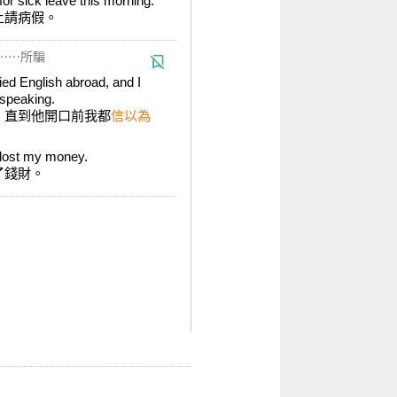
or sick leave this morning.
上請病假。
⋯⋯所騙
ied English abroad, and I
d speaking.
，直到他開口前我都
信以為
 lost my money.
了錢財。