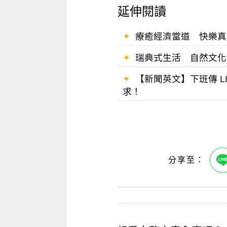
延伸閱讀
✦
療癒經濟當道 快樂真的買得到
✦
瑞典式生活 自然文化是藥 保持
✦
【新聞英文】下班傳 L
求！