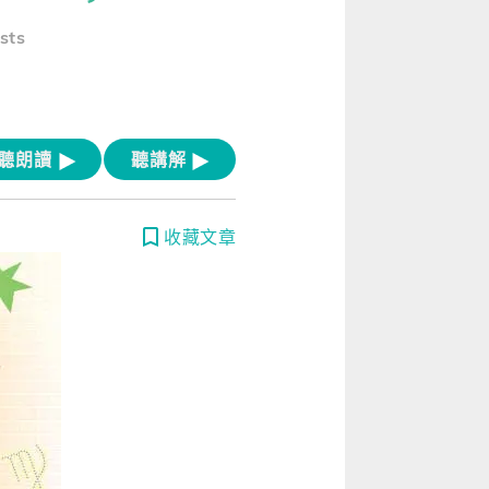
[閱讀] 入門·生活會話
sts
[閱讀] 中階、日常實用文章
TOEIC 多益 750 輕鬆過
GEPT 全民英檢，聽/說/讀/寫一次過！
聽朗讀
聽講解
寫作·題型攻略
收藏文章
職場·商務應用
[閱讀] 高階、進階閱讀
見證心得·考情分享