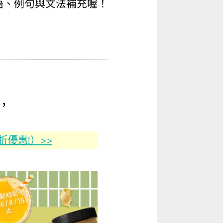
語
、例句與
文法
補充喔！
，
2折優惠!）>>