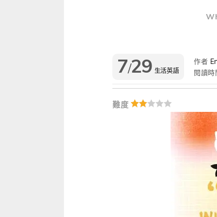
雜誌
IVY Engrest 數位訂閱制
｜
長訂 / 當期 / 過刊
專屬閱讀區
Wh
升學考試
線上課程
解析英語（英檢中級→中高級）
｜
會考 / 學測
我的收藏文章
多益・雅思
APP學習
生活英語（英檢初級→中級）
國中（閱讀素養．會考題庫）
更多 Premium 
7
29
作者
En
/
GEPT全民英檢
升大學系列（新課綱適用）
TOEIC 新制多益
我的學習設定 / 記錄
生活英語
閱讀時
職場進修
升科大四技大專系列
TOEIC Bridge多益普級
初級全民英檢
每日 Quiz 複習區
難度
兒童
大專院校系列
IELTS 雅思
中級全民英檢
桌曆．月曆．行事曆
｜
啟蒙～國小
單字收藏 / 小考複
Aptis 普思
中高級全民英檢
英語學習法
0～3歲
我的訂閱·推播設定
軍檢系列
全民英檢實力養成
英語從頭學（英語輕鬆學）系列
3～6歲
訂閱制更新月誌
發音．聽力．口說．會話
低年級（7-8歲）
訂閱讀者回饋宣言
單字．片語．辭典
中年級（9-10歲）
文法．句型．克漏字
高年級以上（11-15歲）