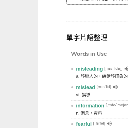
單字片語整理
Words in Use
[mɪsˋlidɪŋ]
●
misleading
a. 誤導人的，給錯誤印象的
[mɪsˋlid]
●
mislead
vt. 誤導
[͵ɪnfɚˋmeʃən
●
information
n. 消息，資料
[ˋfɪrfəl]
●
fearful