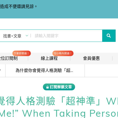
造成不便還請見諒。
下單即開通！
12小時內開通！
t 數位訂閱制
線上課程
會員優惠
目前位於:
線上影音課程
歡迎加入常春藤
為什麼你會覺得人格測驗「超神準」Why You Feel “That’s So Me!” When Taking Personality Tests
new
會員推薦分潤計畫
new
訂閱解鎖文章
我的音檔收聽櫃
new
得人格測驗「超神準」Why Y
會員限定活動
 Me!” When Taking Person
會員升等辦法