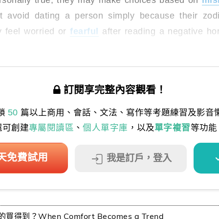
rsonally true, they may make choices based on
mis
 avoid dating a person simply because their zodi
 feel worried or
fearful
after reading a negative h
訂閱享完整內容觀看！
鎖
50
篇以上商用、會話、文法、寫作等考題練習及影音
還可創建
專屬閱讀區
、
個人單字庫
，以及
單字複習
等功能
 天免費試用
我是訂戶，登入
到？When Comfort Becomes a Trend