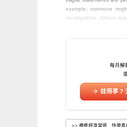
vague statements are pe
example, someone might
incompatible. Others may
plans unnecessarily.
每月解
註冊享 7
>> 療癒經濟當道 快樂真的買得