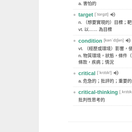
a. 害怕的
[ˋtɑrgɪt]
●
target
n. （想要實現的）目標；
vt. 以…… 為目標
[kənˋdɪʃən]
●
condition
vt. （經歷或環境）影響，
n. 物質環境，狀態，條件
條款，疾病；情況
[ˋkrɪtɪk!]
●
critical
a. 危急的；批評的；重要
[ˌkrɪtɪ
●
critical-thinking
批判性思考的