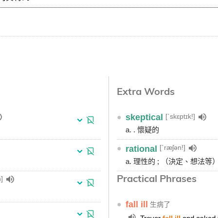
Extra Words
[ˋskɛptɪk!]
●
skeptical
a. . 懷疑的
[ˋræʃən!]
●
rational
a. 理性的 ; （決定、想法
Practical Phrases
]
●
fall ill
生病了