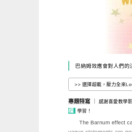
寫作．翻譯．閱讀
商用．新聞英文
多元選修
巴納姆效應會對人們的
>> 選擇超載，壓力全來Lost i
專題特寫
｜
感謝喜愛教學影片
檔
學習
！
The Barnum effect can n