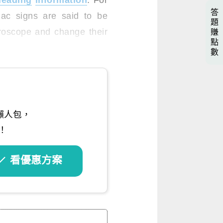
leading
information
. For
答
ac signs are said to be
題
oroscope and change their
賺
點
數
懶人包，
！
看優惠方案