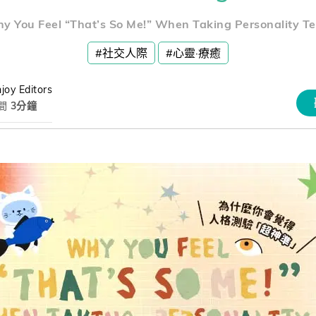
熊贈點回饋辦法
y You Feel “That’s So Me!” When Taking Personality Te
#社交人際
#心靈·療癒
解鎖文章
joy Editors
間
3分鐘
習區