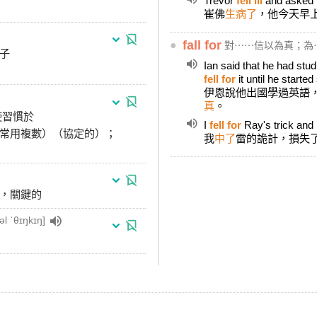
Trevor
fell ill
and asked f
崔佛
生病了
，他今天早
●
fall for
對⋯⋯信以為真；為
靶子
Ian said that he had stud
fell for
it until he starte
伊恩說他出國學過英語
真
。
使習慣於
I
fell for
Ray's trick and
（常用複數）（協定的）；
我
中了
雷的詭計，損失
的，關鍵的
kəl ˈθɪŋkɪŋ]