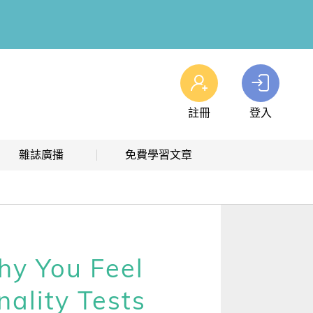
註冊
登入
查看我的購物車
雜誌廣播
免費學習文章
購物車
0
商品
高效學習計畫表
熱門文章主題
雜誌線上廣播
hashtag 標籤索引
解析英語廣播
文章分類
ou Feel
生活英語廣播
時事·新知
ality Tests
單字·俚語·用法