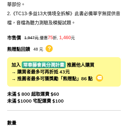
華部份。
2.《TC13-多益13大情境全拆解》此書必備單字無提供音
檔，音檔為聽力測驗及模擬試題。
市售價
75
1,460
1,947
元
,優惠
折,
元
熊贈點回饋
48 元
熊贈點回饋辦法
加入
常春藤會員分潤計畫
推薦他人購買
→ 購買者最多可再折抵 43元
→ 推薦者最多可獲獎勵「熊贈點」86 點
會員推薦分潤
未滿 $ 800 超取運費 $60
未滿 $1000 宅配運費 $100
數量