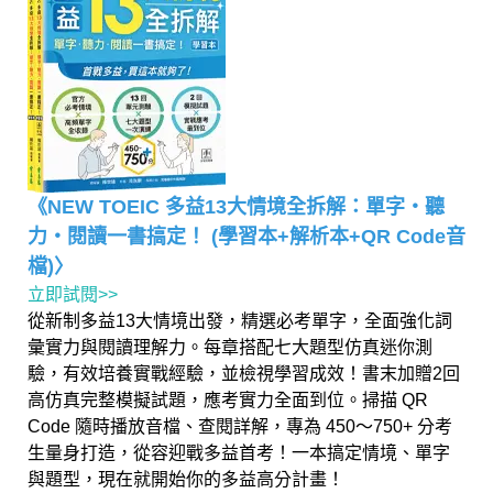
《NEW TOEIC 多益13大情境全拆解：單字・聽
力・閱讀一書搞定！ (學習本+解析本+QR Code音
檔)〉
立即試閱>>
從新制多益13大情境出發，精選必考單字，全面強化詞
彙實力與閱讀理解力。每章搭配七大題型仿真迷你測
驗，有效培養實戰經驗，並檢視學習成效！書末加贈2回
高仿真完整模擬試題，應考實力全面到位。掃描 QR
Code 隨時播放音檔、查閱詳解，專為 450～750+ 分考
生量身打造，從容迎戰多益首考！一本搞定情境、單字
與題型，現在就開始你的多益高分計畫！