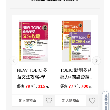
NEW TOEIC 多
TOEIC 新制多益
【
益文法攻略-學習
聽力+閱讀套組
折
本+解析本
(2書+1MP3)
英
79
315
77
700
優惠
折 ,
元
優惠
折 ,
元
優
~
註
【
冊
加入購物車
加入購物車
加
領
百