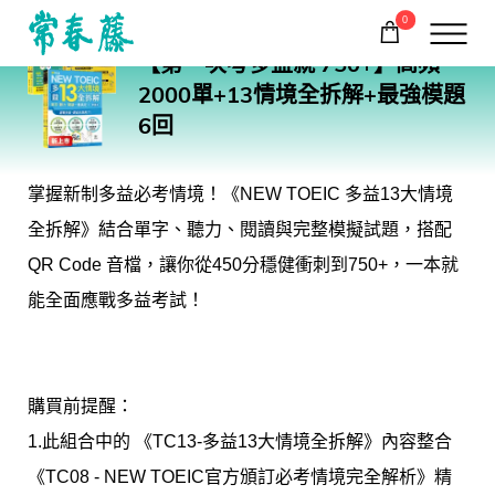
0
TC12TC13TCL
【第一次考多益就 750+】高頻
購物車
回常春藤首頁
2000單+13情境全拆解+最強模題
6回
掌握新制多益必考情境！《NEW TOEIC 多益13大情境
全拆解》結合單字、聽力、閱讀與完整模擬試題，搭配
QR Code 音檔，讓你從450分穩健衝刺到750+，一本就
能全面應戰多益考試！
購買前提醒：
1.此組合中的 《TC13-多益13大情境全拆解》內容整合
《TC08 - NEW TOEIC官方頒訂必考情境完全解析》精