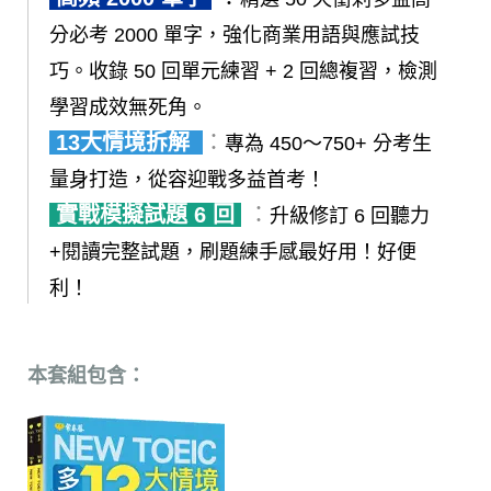
分必考 2000 單字，強化商業用語與應試技
巧。收錄 50 回單元練習 + 2 回總複習，檢測
學習成效無死角。
13大情境拆解
：
專為 450～750+ 分考生
量身打造，從容迎戰多益首考！
實戰模擬試題 6 回
：
升級修訂 6 回聽力
+閱讀完整試題，刷題練手感最好用！好便
利！
本套組包含：