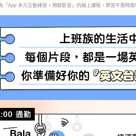
為「App 多元互動練習 + 預錄影音」的線上課程，學習不限時