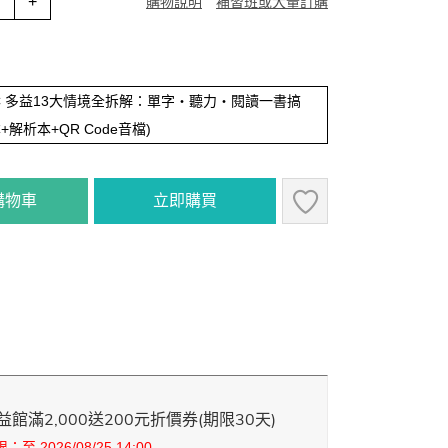
+
購物說明
補習班或大量訂購
EIC 多益13大情境全拆解：單字・聽力・閱讀一書搞
+解析本+QR Code音檔)
購物車
立即購買
館滿2,000送200元折價券(期限30天)
至 2026/08/25 14:00