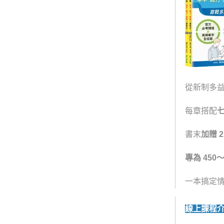
從新制多益
每章搭配
書末
加贈 
專為 450
一本搞定
線上課程