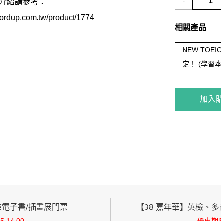
-
介紹請參考：
wordup.com.tw/product/1774
相關產品
NEW TO
定！ (學習本
加入
英檢電子書/插畫展門票
【38 嘉年華】英檢、多益
 14:00
優惠期限：