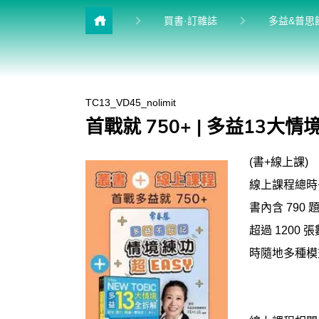
目
買書·訂雜誌
多益&普思
雜誌館
升學館
TC13_VD45_nolimit
英檢館
首戰就 750+ | 多益13大
進修館
(書+線上課)
學習館
線上課程總時長
兒少館
書內含 79
超過 120
時隨地多種模