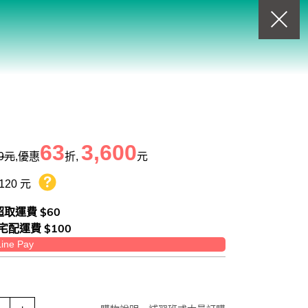
回上一頁
查看我的購物車
購物車
0
商品
63
3,600
9
元
,優惠
折,
元
120 元
熊贈點回饋辦法
 超取運費 $60
 宅配運費 $100
ne Pay