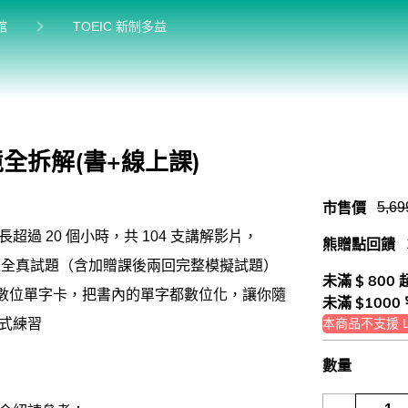
前位於:
目前位於:
館
TOEIC 新制多益
TOEIC 新制多益
TOEIC Bridge多益普級
IELTS 雅思
情境全拆解(書+線上課)
Aptis 普思
市售價
5,69
軍檢系列
超過 20 個小時，共 104 支講解影片，
熊贈點回饋
0 題全真試題（含加贈課後兩回完整模擬試題）
未滿 $ 800
0 張數位單字卡，把書內的單字都數位化，讓你隨
未滿 $1000
式練習
本商品不支援 Li
數量