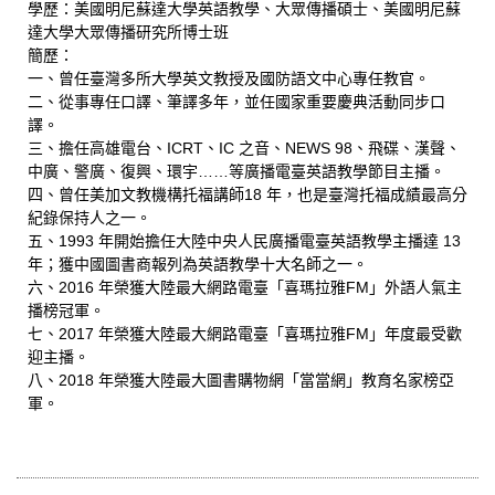
學歷：美國明尼蘇達大學英語教學、大眾傳播碩士、美國明尼蘇
達大學大眾傳播研究所博士班
簡歷：
一、曾任臺灣多所大學英文教授及國防語文中心專任教官。
二、從事專任口譯、筆譯多年，並任國家重要慶典活動同步口
譯。
三、擔任高雄電台、ICRT、IC 之音、NEWS 98、飛碟、漢聲、
中廣、警廣、復興、環宇……等廣播電臺英語教學節目主播。
四、曾任美加文教機構托福講師18 年，也是臺灣托福成績最高分
紀錄保持人之一。
五、1993 年開始擔任大陸中央人民廣播電臺英語教學主播達 13
年；獲中國圖書商報列為英語教學十大名師之一。
六、2016 年榮獲大陸最大網路電臺「喜瑪拉雅FM」外語人氣主
播榜冠軍。
七、2017 年榮獲大陸最大網路電臺「喜瑪拉雅FM」年度最受歡
迎主播。
八、2018 年榮獲大陸最大圖書購物網「當當網」教育名家榜亞
軍。