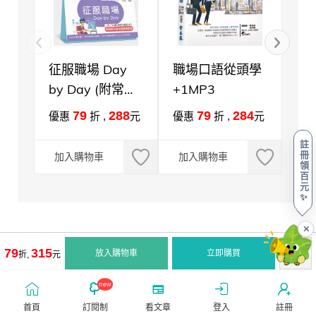
征服職場 Day
職場口語從頭學
服
by Day (附常春
+1MP3
+1
藤名師 Bernice
79
288
79
284
優惠
折 ,
元
優惠
折 ,
元
優
韓欣諭講解音檔
註
)
冊
加入購物車
加入購物車
加
領
百
元
✨
✕
79
315
放入購物車
立即購買
折,
元
new
首頁
訂閱制
看文章
登入
註冊
-->