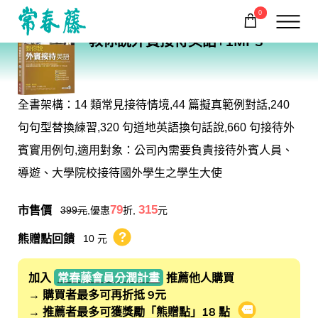
0
EH02
教你說外賓接待英語+1MP3
購物車
回常春藤首頁
全書架構：14 類常見接待情境,44 篇擬真範例對話,240
句句型替換練習,320 句道地英語換句話說,660 句接待外
賓實用例句,適用對象：公司內需要負責接待外賓人員、
導遊、大學院校接待國外學生之學生大使
市售價
79
315
399
元
,優惠
折,
元
熊贈點回饋
10 元
熊贈點回饋辦法
加入
常春藤會員分潤計畫
推薦他人購買
→ 購買者最多可再折抵 9元
→ 推薦者最多可獲獎勵「熊贈點」18 點
會員推薦分潤