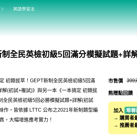
位於:
目前位於:
英語學習法
英語學習法
英語從頭學（英語輕鬆學）系列
館
發音．聽力．口說．會話
新制全民英檢初級5回滿分模擬試題+詳解
單字．片語．辭典
文法．句型．克漏字
市售價
399
定 初類拔萃！GEPT新制全民英檢初級5回滿
寫作．翻譯．閱讀
詳解(初試+複試)》與另一本《一本搞定 初類拔
熊贈點回饋
商用．新聞英文
新制全民英檢初級5回必勝模擬試題+詳解(初試
多元選修
妹作，皆依據 LTTC 公布之2021年新制題型編
加入
常春
→ 購買者
真，大幅增進應考實力！
桌曆．月曆．行事曆
→ 推薦者