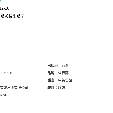
市
度重磅推出，幫助你提早熟悉新題型，搶得優勝先機！
12-18
盡
新版英檢出版了
題，皆附精闢解析，重點單字、文法狠狠一字不漏，高分
中
C 公布之2021年新制題型編寫，百分百仿真，大幅增進應
習
高於正式考題，聽力測驗速度較正式考題略快，並由專業
出版地：
台灣
5676919
品牌：
常春藤
語言：
中英雙語
有聲出版有限公司
裝訂：
膠裝
-初級
/7/6
試題分類與新舊制對照