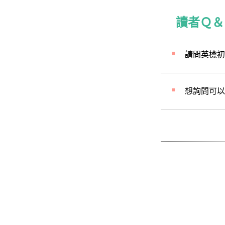
讀者Ｑ＆
閱讀測驗
請問英檢初
想詢問可以
聽力測驗
口說測驗
寫作測驗
閱讀能力測驗
第一部分