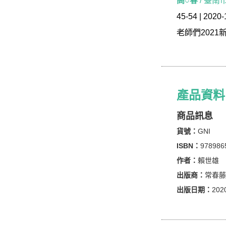
高○春
/ 臺南
以最快的速
45-54 | 2020-
狠！
一網打
老師們2021
5
回完整試
準！
超高命
依據 LTT
產品資料
贏！
刻意練
商品訊息
題目難度稍
貨號：
GNI
往不利！
ISBN：
978986
作者：
賴世雄
出版商：
常春藤
新舊制對照
出版日期：
2020