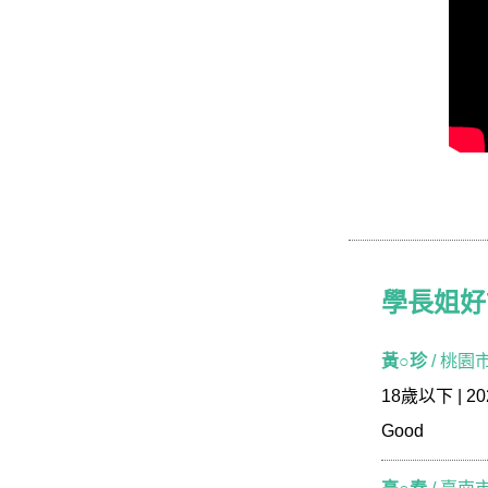
學長姐好評
學長姐好
黃○珍
/ 桃園
18歲以下 | 202
業界第一
Good
快！
超前