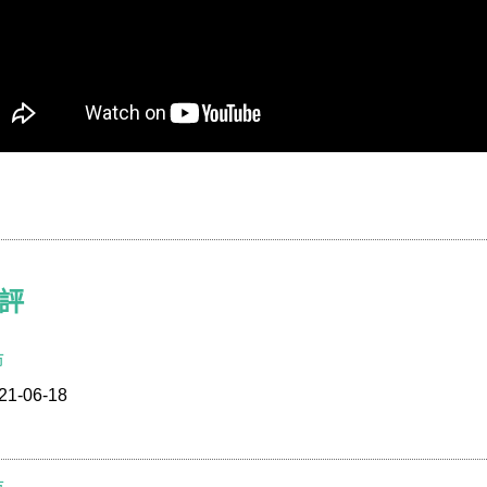
YOU KNOW WHAT？
評
其實不是你不會，是你沒遇見
一本搞定
2021就等這命定的好書：
市
1-06-18
本，快、狠、準、贏！
部署