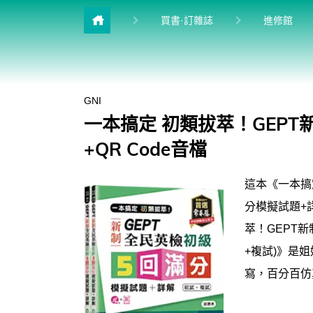
目前
買書·訂雜誌
進修館
雜誌館
升學館
GNI
多益&普思
一本搞定 初類拔萃！GEPT
英檢館
+QR Code音檔
學習館
這本《一本搞
兒少館
分模擬試題+
萃！GEPT
+複試)》是姐
寫，百分百仿