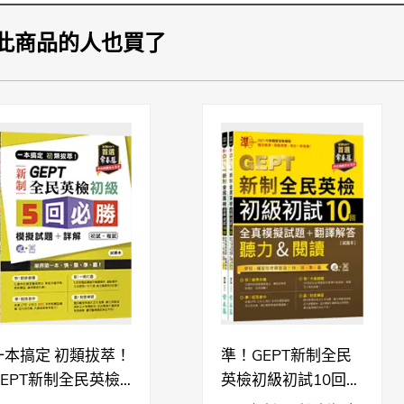
「段落填空」
新增選項為句子或子句的題型
，以測驗考生對文章
「閱讀理解」
此商品的人也買了
新增多文本題型
，以測驗考生整合多篇文章中資訊
試題分類與新舊制對照
題型調整
聽力
閱讀
初級
–
√
中級
√
√
中高級
√
√
一本搞定 初類拔萃！
準！GEPT新制全民
高級
–
–
GEPT新制全民英檢
英檢初級初試10回全
初級5回必勝模擬試
真模擬試題+翻譯解