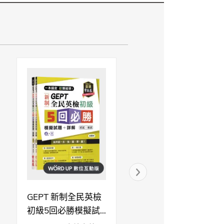
脈絡、上下文邏輯的理解能力。
的能力。
口說
寫作
–
–
–
–
–
–
GEPT 新制全民英檢
英文字彙王：基礎
–
–
初級5回必勝模擬試
字2000 Levels 1 & 2
題+詳解(WORD UP
(附QR Code線上