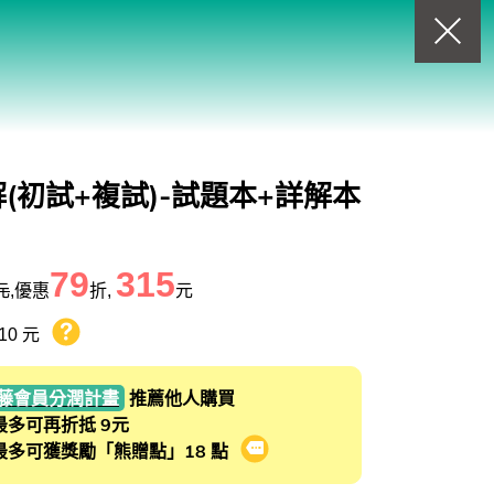
回上一頁
查看我的購物車
購物車
0
商品
(初試+複試)-試題本+詳解本
79
315
元
,優惠
折,
元
10 元
熊贈點回饋辦法
藤會員分潤計畫
推薦他人購買
最多可再折抵 9元
最多可獲獎勵「熊贈點」18 點
會員推薦分潤計畫