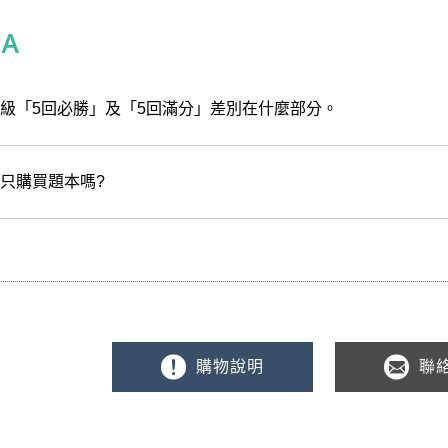
Ａ
第一部分「詞彙和結構」
改為「詞彙」
：15 →
1
第二大題「段落填空」
新增文意理解題
：10 →
8
級「5回必勝」及「5回滿分」差別在什麼部分。
第三大題「閱讀理解」
新增多文本題
：10 →
12
總題數由
35
題 →
30
題
只購買題本嗎?
題型與題數不變
題型與題數不變
題型與題數不變
購物說明
聯
新制題型說明
「詞彙和結構」
改為「詞彙」
，此部分改以全面評量詞彙用法為