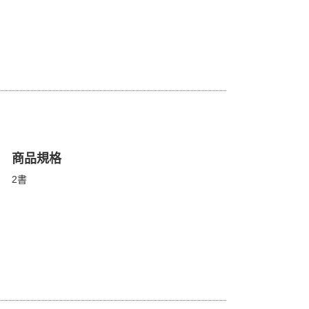
通過易如反掌！
考實力！
商品規格
外籍錄音老師錄製，讓你臨場應試無
2書