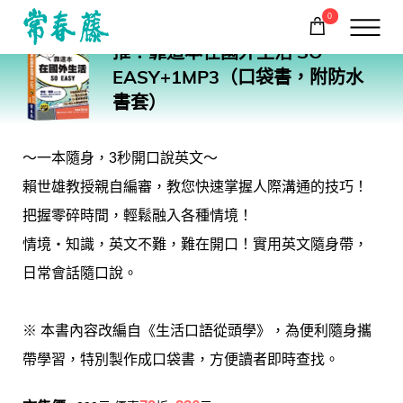
0
BC02
推！靠這本在國外生活 SO
購物車
回常春藤首頁
EASY+1MP3（口袋書，附防水
書套）
～一本隨身，3秒開口說英文～
賴世雄教授親自編審，教您快速掌握人際溝通的技巧！
把握零碎時間，輕鬆融入各種情境！
情境‧知識，英文不難，難在開口！實用英文隨身帶，
日常會話隨口說。
※ 本書內容改編自《生活口語從頭學》，為便利隨身攜
帶學習，特別製作成口袋書，方便讀者即時查找。