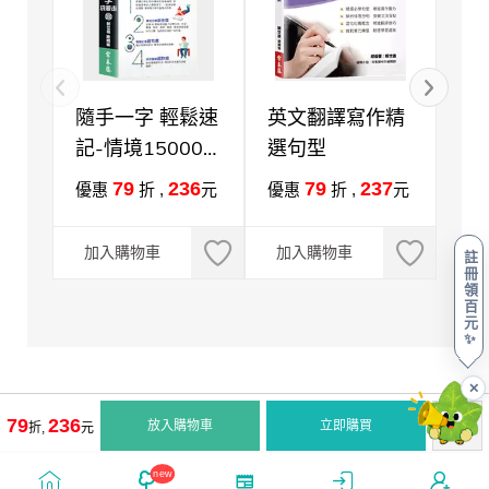
隨手一字 輕鬆速
英文翻譯寫作精
英
記-情境15000
選句型
+1
英語單字袋著走
79
236
79
237
優惠
折 ,
元
優惠
折 ,
元
優
（口袋書，附防
水書套）
加入購物車
加入購物車
加
註
冊
領
百
元
✨
✕
79
236
放入購物車
立即購買
折,
元
new