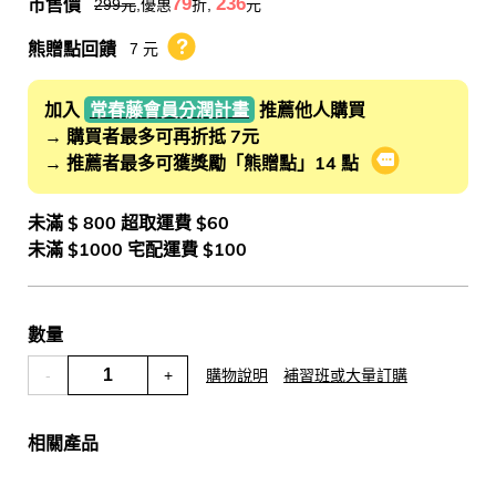
市售價
79
236
299
元
,優惠
折,
元
熊贈點回饋
7 元
熊贈點回饋辦法
加入
常春藤會員分潤計畫
推薦他人購買
→ 購買者最多可再折抵 7元
→ 推薦者最多可獲獎勵「熊贈點」14 點
會員推薦分潤
未滿 $ 800 超取運費 $60
未滿 $1000 宅配運費 $100
數量
-
+
購物說明
補習班或大量訂購
相關產品