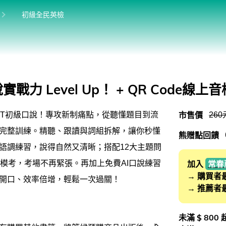
位於:
目前位於:
初級全民英檢
初級全民英檢
中級全民英檢
館
中高級全民英檢
力 Level Up！ + QR Code線上音
全民英檢實力養成
市售價
260
PT初級口說！專攻新制痛點，從聽懂題目到流
完整訓練。精聽、跟讀與詞組拆解，讓你秒懂
熊贈點回饋
語調練習，說得自然又清晰；搭配12大主題問
真模考，考場不再緊張。再加上免費AI口說練習
加入
常春
→ 購買者
開口、效率倍增，輕鬆一次過關！
→ 推薦者
未滿 $ 800