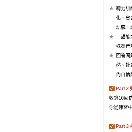
聽力訓
化、省
語感，
口語能
殊發音
回答問
然、社
內自信
✓
Part
收錄10
你從練習
✓
Part