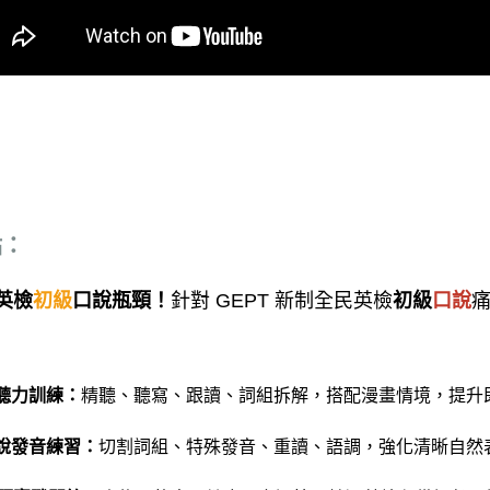
點：
英檢
初級
口說瓶頸！
針對 GEPT 新制全民英檢
初級
口說
聽力訓練：
精聽、聽寫、跟讀、詞組拆解，搭配漫畫情境，提升
說發音練習：
切割詞組、特殊發音、重讀、語調，強化清晰自然