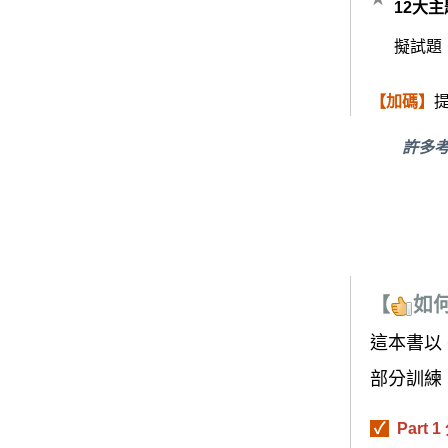
12大
擬試題
【加碼】
許多考
【
如
這本書以
部分訓練
✓
Part