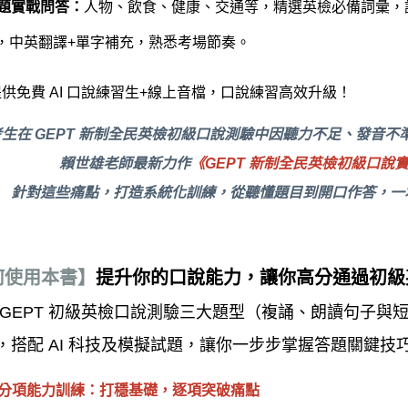
主題實戰問答：
人物、飲食、健康、交通等，精選英檢必備詞彙，
，中英翻譯+單字補充，熟悉考場節奏。
提供免費 AI 口說練習生+線上音檔，口說練習高效升級！
生在 GEPT 新制全民英檢初級口說測驗中因聽力不足、發音
賴世雄老師最新力作
《GEPT 新制全民英檢初級口說實戰力
針對這些痛點，打造系統化訓練，從聽懂題目到開口作答，一
何使用本書】
提升你的口說能力，讓你高分通過初級
 GEPT 初級英檢口說測驗三大題型（複誦、朗讀句子與
，搭配 AI 科技及模擬試題，讓你一步步掌握答題關鍵技
 1 分項能力訓練：打穩基礎，逐項突破痛點