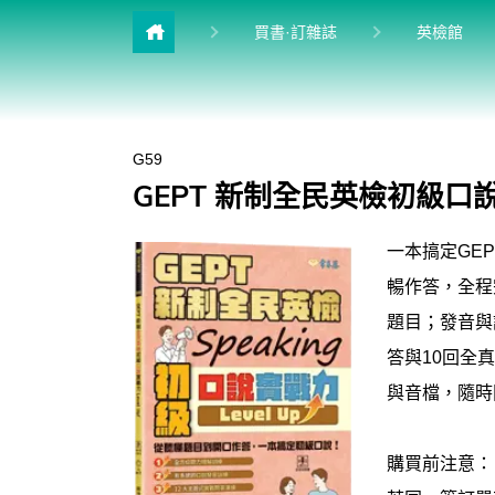
目前
買書·訂雜誌
英檢館
雜誌館
升學館
G59
多益&普思
GEPT 新制全民英檢初級口說實戰
進修館
一本搞定GE
學習館
暢作答，全程
兒少館
題目；發音與
答與10回全
與音檔，隨時
購買前注意：