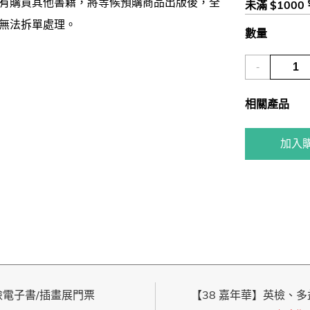
有購買其他書籍，將等候預購商品出版後，全
未滿 $1000
無法拆單處理。
數量
-
相關產品
加入
英檢電子書/插畫展門票
【38 嘉年華】英檢、多益