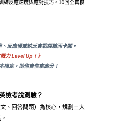
訓練反應速度與應對技巧。10回全真模
不準、反應慢或缺乏實戰經驗而卡關。
 Level Up！》
本搞定，助你自信拿高分！
英檢考說測驗？
短文、回答問題）為核心，規劃三大
巧。