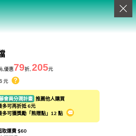
回上一頁
查看我的購物車
購物車
0
商品
檔
79
205
元
,優惠
折,
元
6 元
熊贈點回饋辦法
藤會員分潤計畫
推薦他人購買
最多可再折抵 6元
最多可獲獎勵「熊贈點」12 點
會員推薦分潤計畫
 超取運費 $60