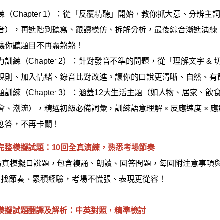
練（Chapter 1）：從「反覆精聽」開始，教你抓大意、分辨
音），再進階到聽寫、跟讀模仿、拆解分析，最後綜合漸進演練
讓你聽題目不再霧煞煞！
力訓練（Chapter 2）：針對發音不準的問題，從「理解文字 
規則、加入情緒、錄音比對改進。讓你的口說更清晰、自然、有
題訓練（Chapter 3）：涵蓋12大生活主題（如人物、居家
會、潮流），精選初級必備詞彙，訓練語意理解 × 反應速度 × 
應答，不再卡關！
 2 完整模擬試題：10回全真演練，熟悉考場節奏
回仿真模擬口說題，包含複誦、朗讀、回答問題，每回附注意事項
中找節奏、累積經驗，考場不慌張、表現更從容！
 3 模擬試題翻譯及解析：中英對照，精準檢討