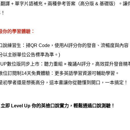
翻譯 + 單字片語補充 + 兩種參考答案（高分版 & 基礎版）
準！
級你的學習體驗：
I口說練習生：掃QR Code，使用AI評分你的發音、流暢度與內
分以主辦單位公告標準為準。)
D UP數位版同步上市：聽力重組 × 複誦AI評分，高效提升發音精
數位訂閱制14天免費體驗：更多英語學習資源可輔助學習。
是初學者還是想衝高分，這本書讓你從聽懂到開口，一本搞定！
立即 Level Up 你的英檢口說實力，輕鬆通過口說測驗！