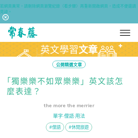
若網頁異常，請刪除網頁瀏覽紀錄（看步驟）再重新開啟網頁，造成不便還請
見諒。
回常春藤首頁
英文學習
文章
公開精選文章
｢獨樂樂不如眾樂樂」英文該怎
麼表達？
the more the merrier
單字·俚語·用法
#俚語
#休閒旅遊