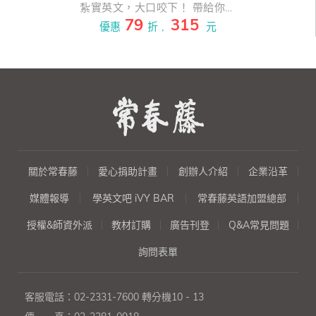
紮實英文，大口咬下！ 帶給你閱
79
315
讀、聽力、口說的多方饗宴！！
優惠
折 ,
元
有夠簡單！十分淺顯！！超級輕
鬆！！！ 一本讓你擁有綺麗好心
情的英語學習書，配合循序漸進
的「點、線、面」與「閱讀、聽
力、口說」學習方式，翻開這本
書，不只心情變美麗，英文也進
步了～
關於常春藤
愛心捐助計畫
創辦人介紹
企業沿革
媒體報導
學英文吧 iVY BAR
常春藤英語加盟總部
授權&師資外派
教材訂購
廣告刊登
Q&A常見問題
詢問表單
客服電話：
02-2331-7600
轉分機10 - 13