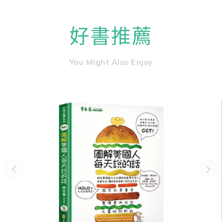
好書推薦
You Might Also Enjoy