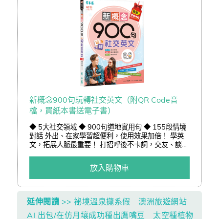
新概念900句玩轉社交英文（附QR Code音
檔，買紙本書送電子書）
◆ 5大社交領域 ◆ 900句道地實用句 ◆ 155段情境
對話 外出、在家學習超便利，使用效果加倍！ 學英
文，拓展人脈最重要！ 打招呼後不卡詞，交友、談心
沒問題！ 獨家！買1送1！買紙本書送電子書！ 【購
買前提醒】書本內電子書序號兌換期限至2026年
放入購物車
底，購買後請盡快兌換。謝謝。
延伸閱讀
>> 祕境溫泉攏系假 澳洲旅遊網站
AI 出包/在仿月壤成功種出鷹嘴豆 太空種植物