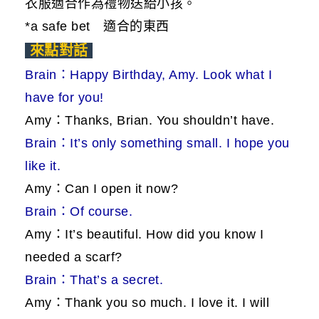
衣服適合作為禮物送給小孩。
*a safe bet 適合的東西
來點對話
Brain：Happy Birthday, Amy. Look what I
have for you!
Amy：Thanks, Brian. You shouldn’t have.
Brain：It’s only something small. I hope you
like it.
Amy：Can I open it now?
Brain：Of course.
Amy：It’s beautiful. How did you know I
needed a scarf?
Brain：That’s a secret.
Amy：Thank you so much. I love it. I will