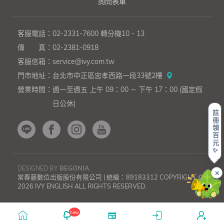
詢問表單
客服電話：
02-2331-7600
轉分機10 - 13
傳 真：
02-2381-0918
客服信箱：
service@ivy.com.tw
門市地址：
台北市中正區忠孝西路一段33號2樓
營業時間：
週一至週五 上午 09：00 ∼ 下午 17：00 (國定假
日公休)
註
冊
領
百
元
✨
DESIGNED BY
BEGONIA
.
✕
常春藤數位出版股份有限公司 | 統編：89183312 COPYRIGHT ©
2026 IVY ENGLISH ALL RIGHTS RESERVED.
上一則
下一則
鶯
元
歌
宵
new
──
節