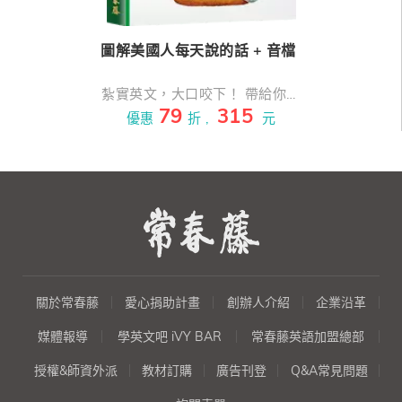
圖解美國人每天說的話 + 音檔
紮實英文，大口咬下！ 帶給你閱
79
315
讀、聽力、口說的多方饗宴！！
優惠
折 ,
元
有夠簡單！十分淺顯！！超級輕
鬆！！！ 一本讓你擁有綺麗好心
情的英語學習書，配合循序漸進
的「點、線、面」與「閱讀、聽
力、口說」學習方式，翻開這本
書，不只心情變美麗，英文也進
步了～
關於常春藤
愛心捐助計畫
創辦人介紹
企業沿革
媒體報導
學英文吧 iVY BAR
常春藤英語加盟總部
授權&師資外派
教材訂購
廣告刊登
Q&A常見問題