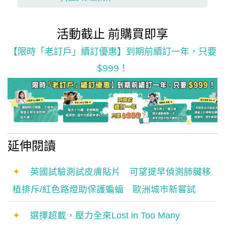
活動截止 前購買即享
【限時「老訂戶」續訂優惠】到期前續訂一年，只要
$999！
延伸閱讀
✦
英國試驗測試皮膚貼片 可望提早偵測肺臟移
植排斥/紅色路燈助保護蝙蝠 歐洲城市新嘗試
✦
選擇超載，壓力全來Lost in Too Many