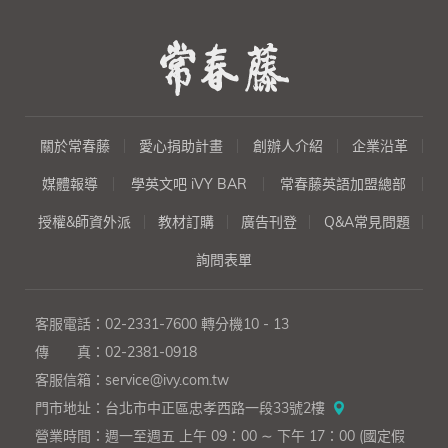
介』、『會議』、『商務旅行計
劃』、『建議』、『邀約』、
『詢問產品及報價』、『下
單』、『付款』、『投訴』、
『查核進度』、『提案』、『報
告』、『社交場合』、『應徵工
作』、『協調』、『編列預
關於常春藤
愛心捐助計畫
創辦人介紹
企業沿革
算』、『銷售信函』、『行
銷』、『要求澄清』、『技
媒體報導
學英文吧 iVY BAR
常春藤英語加盟總部
術』。
授權&師資外派
教材訂購
廣告刊登
Q&A常見問題
詢問表單
客服電話：
02-2331-7600
轉分機10 - 13
傳 真：
02-2381-0918
客服信箱：
service@ivy.com.tw
門市地址：
台北市中正區忠孝西路一段33號2樓
營業時間：
週一至週五 上午 09：00 ∼ 下午 17：00 (國定假