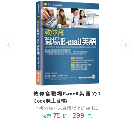
教你寫職場E-mail英語(QR
Code線上音檔)
本書依據國人在職場上的需求，
75
299
以深入淺出的寫作方式來編撰。
優惠
折 ,
元
全書共20章50個單元，每章節都
是職場人士必備主題：『簡