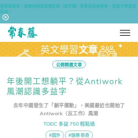
若網頁異常，請刪除網頁瀏覽紀錄（看步驟）再重新開啟網頁，造成不便還請
見諒。
回常春藤首頁
英文學習
文章
公開精選文章
年後開工想躺平？從Antiwork
風潮認識多益字
去年中國發生了「躺平運動」，美國最近也開始了
Antiwork（反工作）風潮
TOEIC 多益 750 輕鬆過
#國外
#娛樂·新奇