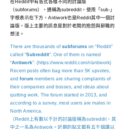
在Reddit中有各式各樣不同的討論版
（subforums），通稱為subreddit，使用「sub-」
字根表示在下方，Antiwork也是Reddit其中一個討
論版，版上主要的訊息是對於老闆的抱怨與辭職的
想法。
There are thousands of
subforums
on “Reddit”
called “
Subreddit
“. One of them is named
“
Antiwork
”. (https://www.reddit.com/r/antiwork)
Recent posts often bag more than 5K upvotes,
and
forum
members are sharing complaints of
their companies and bosses, and ideas about
quitting work. The forum started in 2013, and
according to a survey, most users are males in
North America.
（Reddit上有數以千計的討論版稱為subreddit，其
中之一名為Antiwork。近期的貼文都有五千個讚以