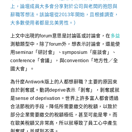
上，論壇成員大多會分享對於公司與老闆的抱怨與
辭職等想法。該論壇從2013年開始，且根據調查，
大多數使用者都是北美男性。）
上文中出現的forum意思是討論區或討論會，在
多益
測驗題型中，除了forum外，想表示討論會，還能使
用seminar「研討會」、symposium「座談會」、
conference「會議」，與convention「地方性／全
國大會」。
為什麼Antiwork版上的人都想辭職？主要的原因來
自於剝奪感。動詞deprive表示「剝奪」，剝奪感就
是sense of deprivation。世界上許多富人都會透過
合法節稅的手段，降低所需要繳交的稅額，以致於
部分企業需要繳交的稅額極低，甚至可能是零。而
在歐美稅額又非常高，所以就導致了員工心中產生
剝奪感，並感到不滿。