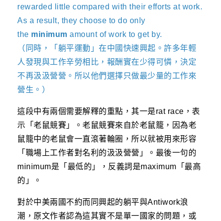
rewarded little compared with their efforts at work.
As a result, they choose to do only
the
minimum
amount of work to get by.
（同時，「躺平運動」在中國快速興起。許多年輕
人發現與工作辛勞相比，報酬實在少得可憐，決定
不再汲汲營營。所以他們選擇只做最少量的工作來
營生。）
這段中有兩個需要解釋的重點，其一是rat race，表
示「老鼠競賽」。老鼠競賽來自於老鼠籠，因為老
鼠籠中的老鼠會一直滾著輪圈，所以就被用來形容
「職場上工作者對名利的汲汲營營」。最後一句的
minimum是「最低的」，反義詞是maximum「最高
的」。
對於中美兩國不約而同興起的躺平與Antiwork浪
潮，原文作者認為這其實不是單一國家的問題，或