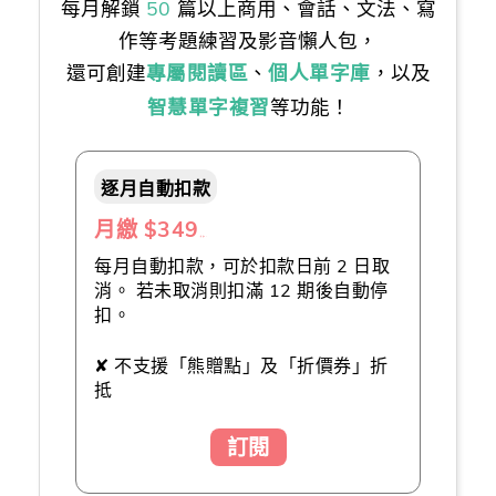
每月解鎖
50
篇以上商用、會話、文法、寫
作等考題練習及影音懶人包，
還可創建
專屬閱讀區
、
個人單字庫
，以及
智慧單字複習
等功能！
逐月自動扣款
月繳 $349
（推薦👍）
每月自動扣款，可於扣款日前 2 日取
消。 若未取消則扣滿 12 期後自動停
扣。
✘ 不支援「熊贈點」及「折價券」折
抵
訂閱