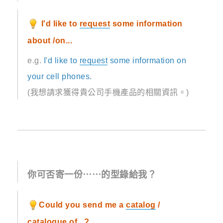
I'd like to
request
some information
about /on...
e.g.
I'd like to
request
some information on
your cell phones.
(我想請求獲得貴公司手機產品的相關資訊。)
你可否寄一份⋯⋯的型錄給我？
Could you send me a
catalog
/
catalogue
of...?