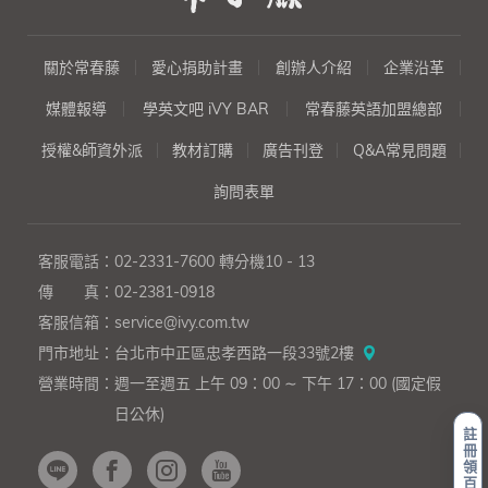
『查核進度』、『提案』、『報
告』、『社交場合』、『應徵工
作』、『協調』、『編列預
關於常春藤
愛心捐助計畫
創辦人介紹
企業沿革
算』、『銷售信函』、『行
銷』、『要求澄清』、『技
媒體報導
學英文吧 iVY BAR
常春藤英語加盟總部
術』。
授權&師資外派
教材訂購
廣告刊登
Q&A常見問題
詢問表單
客服電話：
02-2331-7600
轉分機10 - 13
傳 真：
02-2381-0918
客服信箱：
service@ivy.com.tw
門市地址：
台北市中正區忠孝西路一段33號2樓
營業時間：
週一至週五 上午 09：00 ∼ 下午 17：00 (國定假
日公休)
註
冊
領
百