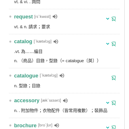
vt. & vi. . 詢問
●
request
[rɪˋkwɛst]
vt. & n. 請求；要求
●
catalog
[ˋkætəlɔg]
.vt. 為……編目
n. （商品）目錄，型錄（= catalogue〔英〕）
●
catalogue
[ˋkætəlɔg]
n. 型錄；目錄
●
accessory
[ækˋsɛsərɪ]
n. . 附加物件；衣物配件（皆常用複數）；裝飾品
●
brochure
[broˋʃʊr]