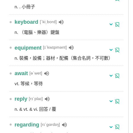
n. . 小冊子
●
keyboard
[ˋki͵bord]
n. （電腦、樂器）鍵盤
●
equipment
[ɪˋkwɪpmənt]
n. 裝備，設備；器材，配備（集合名詞，不可數）
●
await
[əˋwet]
vt. 等候，等待
●
reply
[rɪˋplaɪ]
n. & vt. & vi. 回答 / 覆
●
regarding
[rɪˋgɑrdɪŋ]