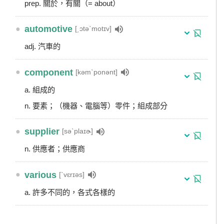
prep. 關於，有關（= about）
●
automotive
[͵ɔtəˋmotɪv]
adj. 汽車的
●
component
[kəmˋponənt]
a. 組成的
n. 要素；（機器、電腦等）零件；組成部分
●
supplier
[səˋplaɪɚ]
n. 供應者；供應商
●
various
[ˋvɛrɪəs]
a. 許多不同的，各式各樣的