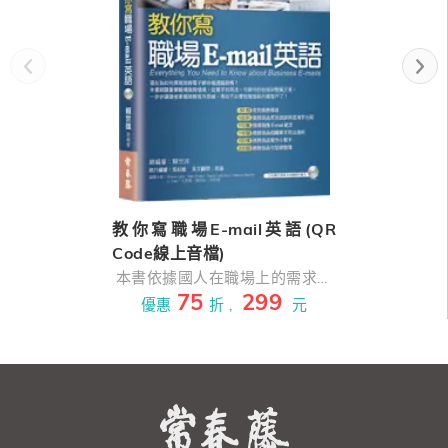
教你寫職場E-mail英語(QR
Code線上音檔)
本書依據國人在職場上的需求，
75
299
以深入淺出的寫作方式來編撰。
優惠
折 ,
元
全書共20章50個單元，每章節都
是職場人士必備主題：『簡
介』、『會議』、『商務旅行計
劃』、『建議』、『邀約』、
『詢問產品及報價』、『下
單』、『付款』、『投訴』、