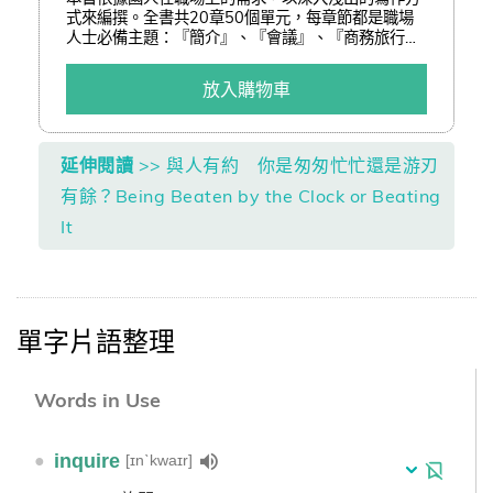
式來編撰。全書共20章50個單元，每章節都是職場
人士必備主題：『簡介』、『會議』、『商務旅行計
劃』、『建議』、『邀約』、『詢問產品及報價』、
『下單』、『付款』、『投訴』、『查核進度』、
放入購物車
『提案』、『報告』、『社交場合』、『應徵工
作』、『協調』、『編列預算』、『銷售信函』、
『行銷』、『要求澄清』、『技術』。
延伸閱讀
>> 與人有約 你是匆匆忙忙還是游刃
有餘？Being Beaten by the Clock or Beating
It
單字片語整理
Words in Use
●
inquire
[ɪnˋkwaɪr]