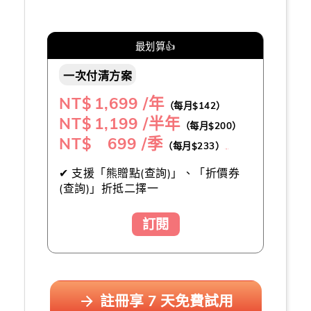
最划算👍
一次付清方案
NT$
1,699 /年
（每月$142）
NT$
1,199 /半年
（每月$200）
NT$ 699 /季
（每月$233）
（推薦👍）
✔ 支援「熊贈點(查詢)」、「折價券
(查詢)」折抵二擇一
訂閱
註冊享 7 天免費試用