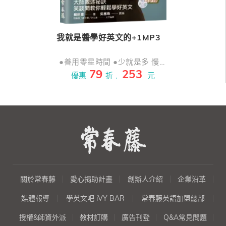
我就是醬學好英文的+1MP3
●善用零星時間 ●少就是多 慢就
79
253
是快 ●持之以恆 永不放棄 大師
優惠
折 ,
元
親述祕訣，笑談間教你輕鬆學好
英文。 * 基礎發音勤模仿，會話
練習處處講，流利口語人人誇！
* 突破單字記憶囧境，拯救聽力
零障礙，臨場實戰頂呱呱！ * 英
翻中，中譯英，文法寫作真功
夫，聽說讀寫樣樣行！
關於常春藤
愛心捐助計畫
創辦人介紹
企業沿革
媒體報導
學英文吧 iVY BAR
常春藤英語加盟總部
授權&師資外派
教材訂購
廣告刊登
Q&A常見問題