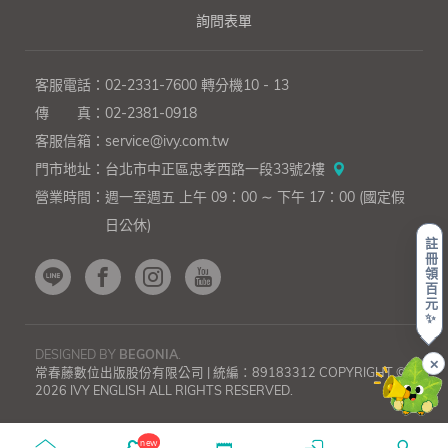
詢問表單
客服電話：
02-2331-7600
轉分機10 - 13
傳 真：
02-2381-0918
客服信箱：
service@ivy.com.tw
門市地址：
台北市中正區忠孝西路一段33號2樓
營業時間：
週一至週五 上午 09：00 ∼ 下午 17：00 (國定假
日公休)
註
冊
領
百
元
✨
DESIGNED BY
BEGONIA
.
✕
常春藤數位出版股份有限公司 | 統編：89183312 COPYRIGHT ©
2026 IVY ENGLISH ALL RIGHTS RESERVED.
上一則
下一則
【從
【從
零
零
new