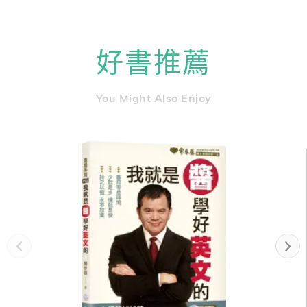
好書推薦
You Might Also Enjoy