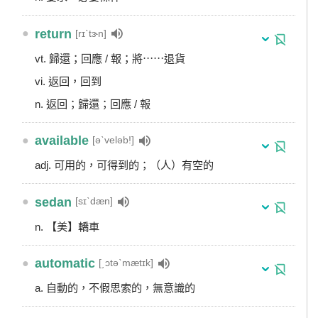
●
return
[rɪˋtɝn]
vt. 歸還；回應 / 報；將⋯⋯退貨
vi. 返回，回到
n. 返回；歸還；回應 / 報
●
available
[əˋveləb!]
adj. 可用的，可得到的；（人）有空的
●
sedan
[sɪˋdæn]
n. 【美】轎車
●
automatic
[͵ɔtəˋmætɪk]
a. 自動的，不假思索的，無意識的