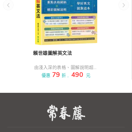
賴世雄圖解英文法
由淺入深的表格、圖解說明超好
79
490
懂，搭配生活化例句，好記更好
優惠
折 ,
元
用。 多樣化的練習題，課後複習
超有效。 重點表格歸納 ╳ 精彩
圖解說明 = 學好英文就靠這本
＊本書部分內容取自G30全民英
檢文法通、E30文法從頭學、
E32賴氏英文文法、A77圖示英
文法