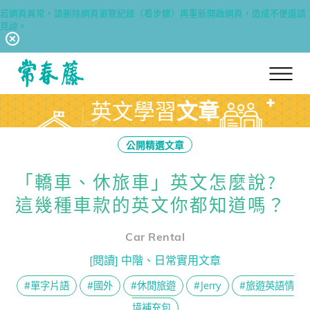
若網頁異常，請刪除網頁瀏覽紀錄（看步驟）再重新開啟網頁，造成不便還請
見諒。
回常春藤首頁
英文學習
文章
公開精選文章
「轎車、休旅車」英文怎麼說?
這幾種車款的英文你都知道嗎？
Car Rental
[閱讀] 中階、日常實用文章
#單字片語
#國外
#休閒旅遊
#Jerry
#旅遊英語情
境補充包