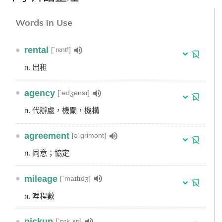
Words in Use
●
rental
[ˋrɛnt!]
n. 出租
●
agency
[ˋedʒənsɪ]
n. 代辦處，機關，機構
●
agreement
[əˋgrimənt]
n. 同意；協定
●
mileage
[ˋmaɪlɪdʒ]
n. 哩程數
●
pickup
[ˋpɪk͵ʌp]