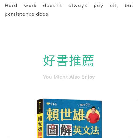
Hard work doesn’t always pay off, but
persistence does.
好書推薦
You Might Also Enjoy