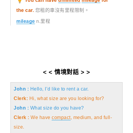
You can have
unlimited
mileage
for
the car.
您租的車沒有里程限制。
mileage
n.里程
< < 情境對話 > >
John :
Hello, I’d like to rent a car.
Clerk:
Hi, what size are you looking for?
John :
What size do you have?
Clerk :
We have
compact
, medium, and full-
size.