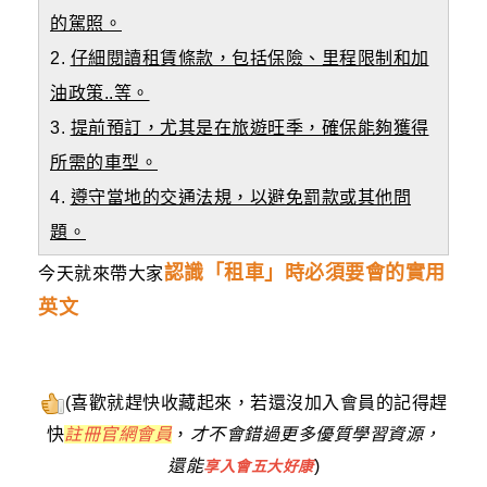
的駕照。
2.
仔細閱讀租賃條款，包括保險、里程限制和加
油政策..等。
3.
提前預訂，尤其是在旅遊旺季，確保能夠獲得
所需的車型。
4.
遵守當地的交通法規，以避免罰款或其他問
題。
認識「租車」時必須要會的實用
今天就來帶大家
英文
(喜歡就趕快收藏起來，若還沒加入會員的記得趕
快
註冊官網會員
，
才不會錯過更多優質學習資源，
還能
)
享入會五大好康