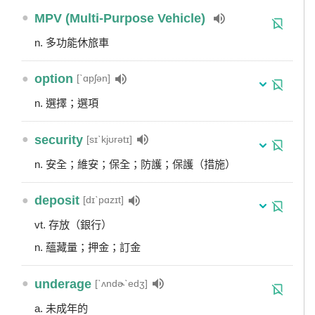
●
MPV (Multi-Purpose Vehicle)
n. 多功能休旅車
●
option
[ˋɑpʃən]
n. 選擇；選項
●
security
[sɪˋkjʊrətɪ]
n. 安全；維安；保全；防護；保護（措施）
●
deposit
[dɪˋpɑzɪt]
vt. 存放（銀行）
n. 蘊藏量；押金；訂金
●
underage
[ˋʌndɚˋedʒ]
a. 未成年的