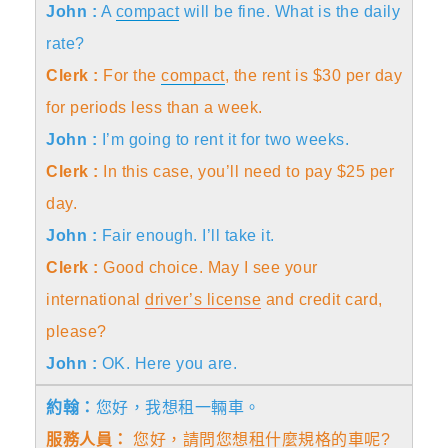
John :
A
compact
will be fine. What is the daily
rate?
Clerk :
For the
compact
, the rent is $30 per day
for periods less than a week.
John :
I’m going to rent it for two weeks.
Clerk :
In this case, you’ll need to pay $25 per
day.
John :
Fair enough. I’ll take it.
Clerk :
Good choice. May I see your
international
driver’s license
and credit card,
please?
John :
OK. Here you are.
約翰：
您好，我想租一輛車。
服務人員：
您好，請問您想租什麼規格的車呢?