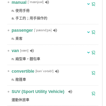
●
manual
[ˋmænjʊəl]
n. 使用手冊
a. 手工的；用手操作的
●
passenger
[ˋpæsndʒɚ]
n. 乘客
●
van
[væn]
n. 廂型車，麵包車
●
convertible
[kənˋvɝtəb!]
n. 敞篷車
●
SUV (Sport Utility Vehicle)
運動休旅車