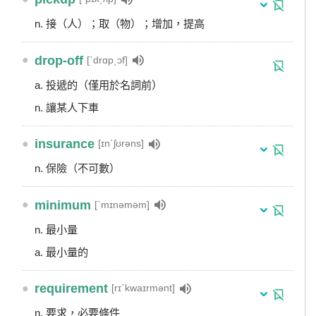
n. 接（人）；取（物）；增加，提高
●
drop-off
[ˋdrɑp͵ɔf]
a. 投遞的（僅用於名詞前）
n. 讓某人下車
●
insurance
[ɪnˋʃʊrəns]
n. 保險（不可數）
●
minimum
[ˋmɪnəməm]
n. 最小量
a. 最小量的
●
requirement
[rɪˋkwaɪrmənt]
n. 要求，必要條件