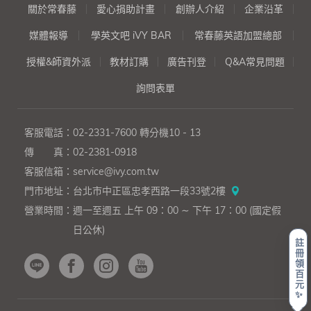
關於常春藤
愛心捐助計畫
創辦人介紹
企業沿革
媒體報導
學英文吧 iVY BAR
常春藤英語加盟總部
授權&師資外派
教材訂購
廣告刊登
Q&A常見問題
詢問表單
客服電話：
02-2331-7600
轉分機10 - 13
傳 真：
02-2381-0918
客服信箱：
service@ivy.com.tw
門市地址：
台北市中正區忠孝西路一段33號2樓
營業時間：
週一至週五 上午 09：00 ∼ 下午 17：00 (國定假
日公休)
註
冊
領
百
元
✨