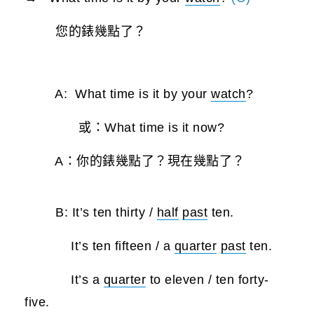
您的錶幾點了？
A: What time is it by your
watch
?
或：What time is it now?
A：你的錶幾點了？現在幾點了？
B: It’s ten thirty /
half
past
ten.
It’s ten fifteen / a
quarter
past
ten.
It’s a
quarter
to eleven / ten forty-
five.