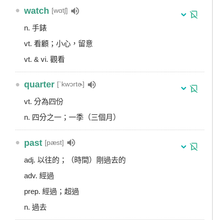
●
watch
[wɑtʃ]
n. 手錶
vt. 看顧；小心，留意
vt. & vi. 觀看
●
quarter
[ˋkwɔrtɚ]
vt. 分為四份
n. 四分之一；一季（三個月）
●
past
[pæst]
adj. 以往的；（時間）剛過去的
adv. 經過
prep. 經過；超過
n. 過去