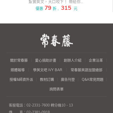
紮實英文，大口咬下！ 帶給你閱
79
315
讀、聽力、口說的多方饗宴！！
優惠
折 ,
元
有夠簡單！十分淺顯！！超級輕
鬆！！！ 一本讓你擁有綺麗好心
情的英語學習書，配合循序漸進
的「點、線、面」與「閱讀、聽
力、口說」學習方式，翻開這本
書，不只心情變美麗，英文也進
步了～
關於常春藤
愛心捐助計畫
創辦人介紹
企業沿革
媒體報導
學英文吧 iVY BAR
常春藤英語加盟總部
授權&師資外派
教材訂購
廣告刊登
Q&A常見問題
詢問表單
客服電話：
02-2331-7600
轉分機10 - 13
傳 真：
02-2381-0918