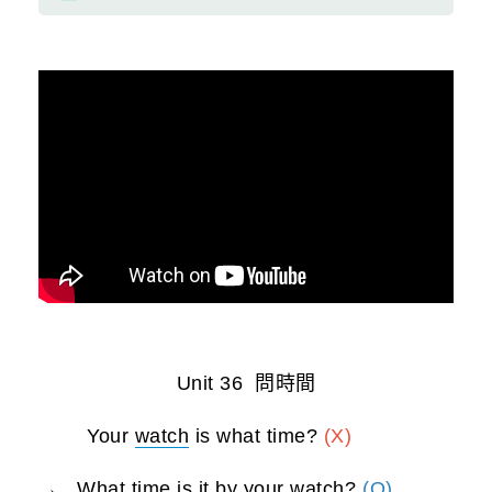
Unit 36 問時間
Your
watch
is what time?
(X)
→ What time is it by your
watch
?
(O)