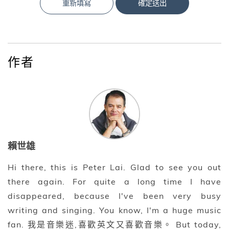
重新填寫
確定送出
作者
賴世雄
Hi there, this is Peter Lai. Glad to see you out
there again. For quite a long time I have
disappeared, because I've been very busy
writing and singing. You know, I'm a huge music
fan. 我是音樂迷,喜歡英文又喜歡音樂。 But today,