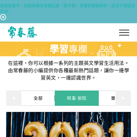
若網頁異常，請刪除網頁瀏覽紀錄（看步驟）再重新開啟網頁，造成不便還請
見諒。
回常春藤首頁
學習
專欄
在這裡，你可以根據一系列的主題英文學習生活用法。
由常春藤的小編提供你各種最新熱門話題，讓你一邊學
習英文，一邊認識世界。
全部
時事·新知
單字·俚語·