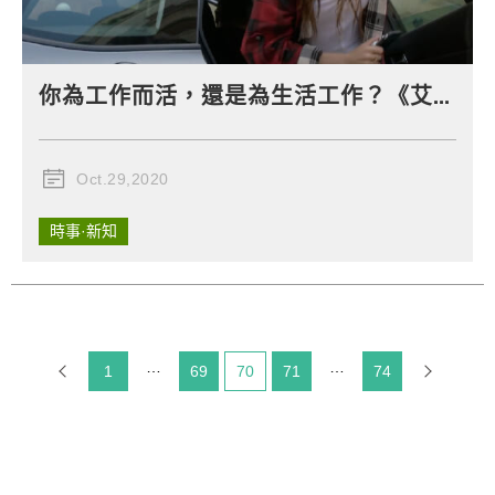
你為工作而活，還是為生活工作？《艾蜜莉在巴黎》金句帶你看見小資女的成長和蛻變！
Oct.29,2020
時事·新知
1
69
目前頁碼：
70
71
74