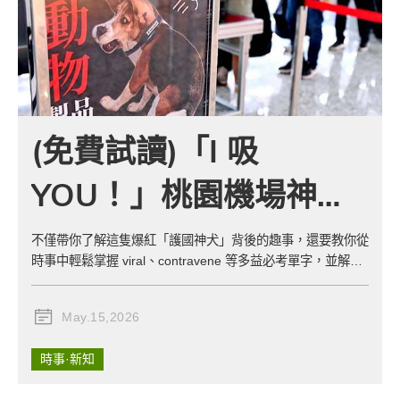
(免費試讀)「I 吸
YOU！」桃園機場神犬
海報紅到國外！用迷因
不僅帶你了解這隻爆紅「護國神犬」背後的趣事，還要教你從
時事中輕鬆掌握 viral、contravene 等多益必考單字，並解析
學英文，秒懂多益必考
三大實用高分文法 。
單字與超實用文法
May.15,2026
時事·新知