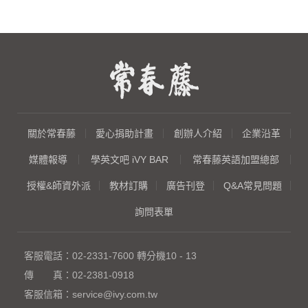
關於常春藤
愛心捐助計畫
創辦人介紹
企業沿革
媒體報導
學英文吧 iVY BAR
常春藤英語加盟總部
授權&師資外派
教材訂購
廣告刊登
Q&A常見問題
詢問表單
客服電話：
02-2331-7600
轉分機10 - 13
傳 真：
02-2381-0918
客服信箱：
service@ivy.com.tw