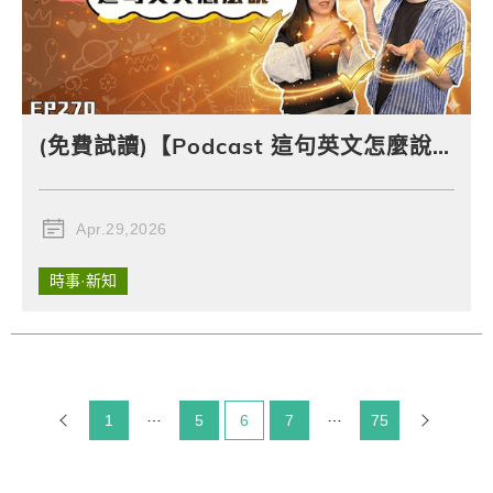
(免費試讀)【Podcast 這句英文怎麼說 (影音版)】#270 你說的有道理！
Apr.29,2026
時事·新知
1
5
目前頁碼：
6
7
75