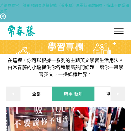
若網頁異常，請刪除網頁瀏覽紀錄（看步驟）再重新開啟網頁，造成不便還請
見諒。
回常春藤首頁
學習
專欄
在這裡，你可以根據一系列的主題英文學習生活用法。
由常春藤的小編提供你各種最新熱門話題，讓你一邊學
習英文，一邊認識世界。
全部
時事·新知
單字·俚語·