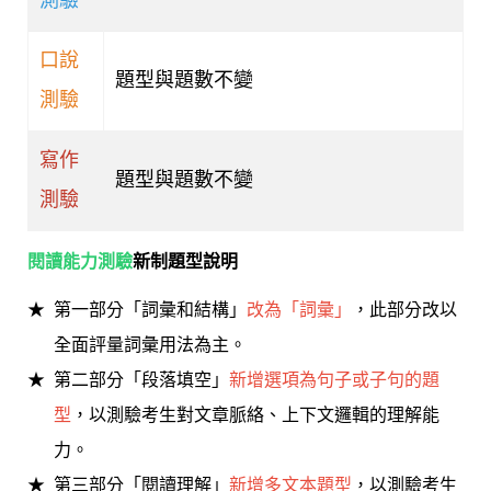
測驗
口說
題型與題數不變
測驗
寫作
題型與題數不變
測驗
閱讀能力測驗
新制題型說明
第一部分「詞彙和結構」
改為「詞彙」
，此部分改以
全面評量詞彙用法為主。
第二部分「段落填空」
新增選項為句子或子句的題
型
，以測驗考生對文章脈絡、上下文邏輯的理解能
力。
第三部分「閱讀理解」
新增多文本題型
，以測驗考生