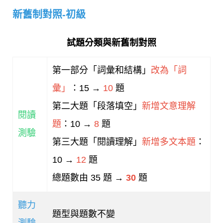
新舊制對照-初級
試題分類與新舊制對照
第一部分「詞彙和結構」
改為「詞
彙」
：15 →
10
題
第二大題「段落填空」
新增文意理解
閱讀
題
：10 →
8
題
測驗
第三大題「閱讀理解」
新增多文本題
：
10 →
12
題
總題數由
35
題 →
30
題
聽力
題型與題數不變