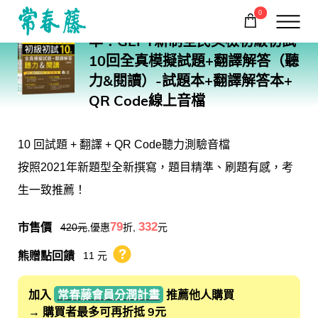
0
G51
準！GEPT新制全民英檢初級初試
購物車
回常春藤首頁
10回全真模擬試題+翻譯解答（聽
力&閱讀）-試題本+翻譯解答本+
QR Code線上音檔
10 回試題 + 翻譯 + QR Code聽力測驗音檔
按照2021年新題型全新撰寫，題目精準、刷題有感，考
生一致推薦！
市售價
79
332
420
元
,優惠
折,
元
熊贈點回饋
11 元
熊贈點回饋辦法
加入
常春藤會員分潤計畫
推薦他人購買
→ 購買者最多可再折抵 9元