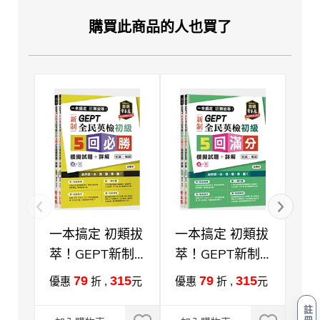
購買此商品的人也買了
一本搞定 初類拔
一本搞定 初類拔
準
萃！GEPT新制
萃！GEPT新制
全
全民英檢初級5
全民英檢初級5
試
79
315
79
315
優惠
折 ,
元
優惠
折 ,
元
優
回必勝模擬試題
回滿分模擬試題
試
註
+詳解(初試+複
+詳解(初試+複
(