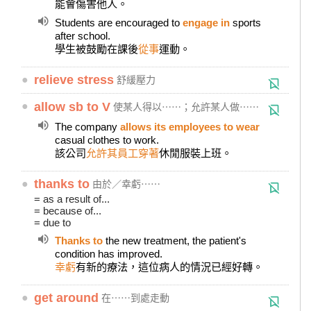
能會傷害他人。
Students are encouraged to
engage in
sports
after school.
學生被鼓勵在課後
從事
運動。
●
relieve stress
舒緩壓力
●
allow sb to V
使某人得以⋯⋯；允許某人做⋯⋯
The company
allows its employees
to wear
casual clothes to work.
該公司
允許其員工穿著
休閒服裝上班。
●
thanks to
由於／幸虧⋯⋯
= as a result of...
= because of...
= due to
Thanks to
the new treatment, the patient's
condition has improved.
幸虧
有新的療法，這位病人的情況已經好轉。
●
get around
在⋯⋯到處走動