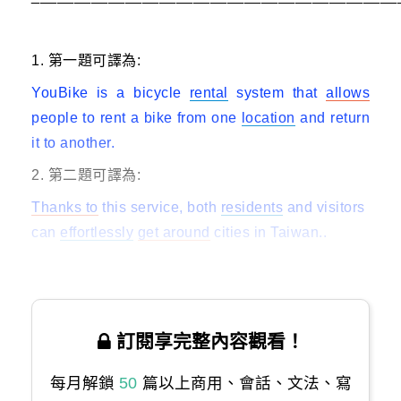
1. 第一題可譯為:
YouBike is a bicycle
rental
system that
allows
people to rent a bike from one
location
and return
it to another.
2. 第二題可譯為:
Thanks to
this service, both
residents
and visitors
can
effortlessly
get around
cities in Taiwan..
訂閱享完整內容觀看！
每月解鎖
50
篇以上商用、會話、文法、寫