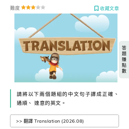
難度
收藏文章
答
題
賺
點
數
請將以下兩個題組的中文句子譯成正確、
通順、 達意的英文。
>> 翻譯 Translation (2026.08)