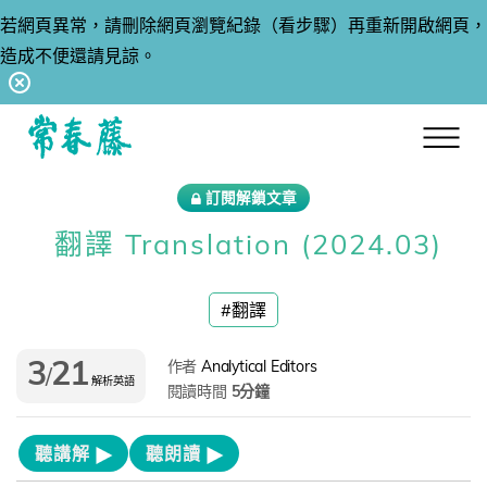
若網頁異常，請刪除網頁瀏覽紀錄（看步驟）再重新開啟網頁，
造成不便還請見諒。
回常春藤首頁
訂閱解鎖文章
翻譯 Translation (2024.03)
#翻譯
3
21
作者
Analytical Editors
/
解析英語
閱讀時間
5分鐘
聽講解
聽朗讀