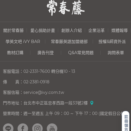
關於常春藤
愛心捐助計畫
創辦人介紹
企業沿革
媒體報導
學英文吧 iVY BAR
常春藤英語加盟總部
授權&師資外派
教材訂購
廣告刊登
Q&A常見問題
詢問表單
客服電話：
02-2331-7600
轉分機10 - 13
傳 真：
02-2381-0918
客服信箱：
service@ivy.com.tw
門市地址：
台北市中正區忠孝西路一段33號2樓
營業時間：
週一至週五 上午 09：00 ∼ 下午 17：00 (國定假日公休)
註
冊
領
百