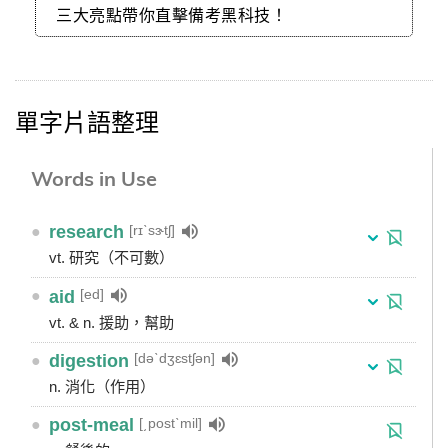
三大亮點帶你直擊備考黑科技！
單字片語整理
Words in Use
[rɪˋsɝtʃ]
●
research
vt. 研究（不可數）
[ed]
●
aid
vt. & n. 援助，幫助
[dəˋdʒɛstʃən]
●
digestion
n. 消化（作用）
[͵postˋmil]
●
post-meal