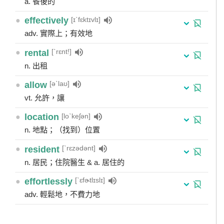
a. 餐後的
[ɪˋfɛktɪvlɪ]
●
effectively
adv. 實際上；有效地
[ˋrɛnt!]
●
rental
n. 出租
[əˋlaʊ]
●
allow
vt. 允許，讓
[loˋkeʃən]
●
location
n. 地點；（找到）位置
[ˋrɛzədənt]
●
resident
n. 居民；住院醫生 & a. 居住的
[ˋɛfɚtlɪslɪ]
●
effortlessly
adv. 輕鬆地，不費力地