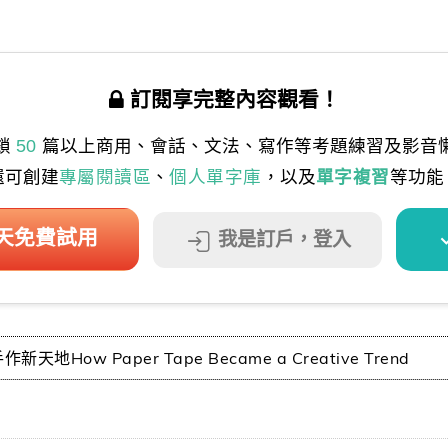
訂閱享完整內容觀看！
鎖
50
篇以上商用、會話、文法、寫作等考題練習及影音
還可創建
專屬閱讀區
、
個人單字庫
，以及
單字複習
等功能
 天免費試用
我是訂戶，登入
地How Paper Tape Became a Creative Trend