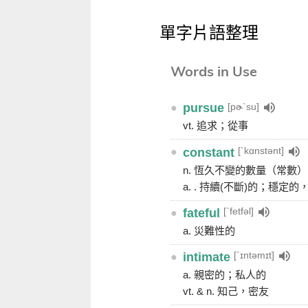
單字片語整理
Words in Use
[pɚˋsu]
●
pursue
vt. 追求；從事
[ˋkɑnstənt]
●
constant
n. 恆久不變的數量（常數
a. . 持續(不斷)的；穩定
[ˋfetfəl]
●
fateful
a. 災難性的
[ˋɪntəmɪt]
●
intimate
a. 親密的；私人的
vt. & n. 知己，密友