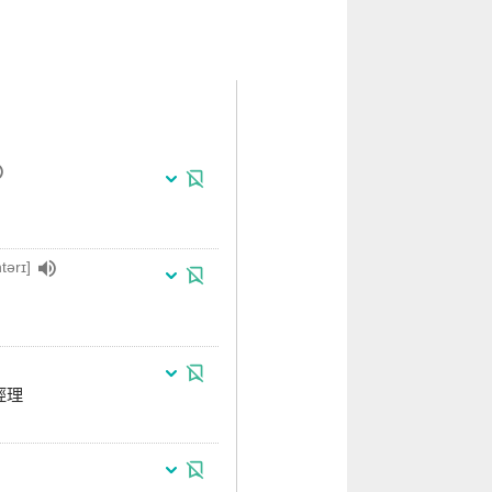
tərɪ]
經理