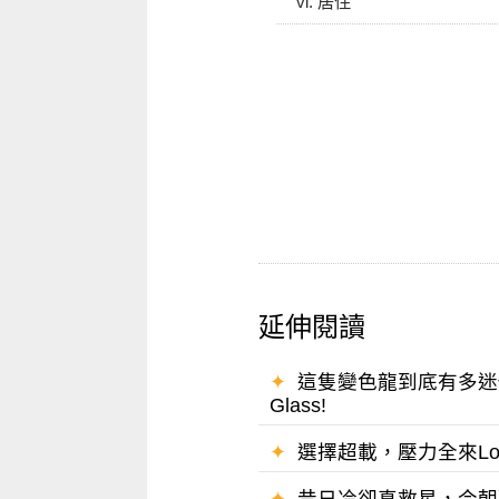
vi. 居住
延伸閱讀
✦
這隻變色龍到底有多迷你？快給我
Glass!
✦
選擇超載，壓力全來Lost in
✦
昔日冷卻真救星，今朝配角仍有功