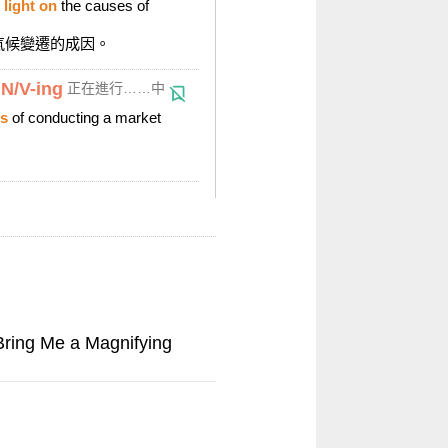
 light on
the causes of
氣候變遷的成因。
 N/V-ing
正在進行……中
ss
of conducting a market
。
 Me a Magnifying