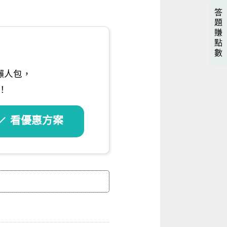
答
題
賺
點
數
懶人包，
！
看優惠方案