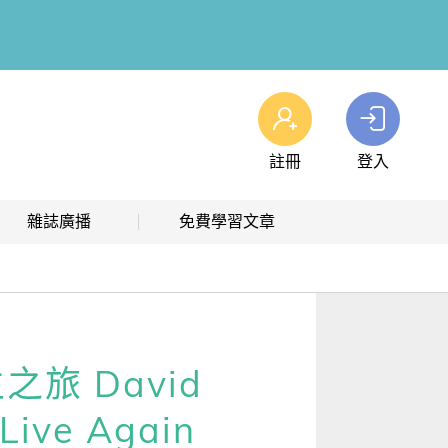
註冊
登入
查看我的購物車
雜誌廣播
免費學習文章
購物車
0
商品
高效學習計畫表
熱門文章主題
雜誌線上廣播
hashtag 標籤索引
解析英語廣播
文章分類
旅 David
生活英語廣播
時事·新知
Live Again
單字·俚語·用法