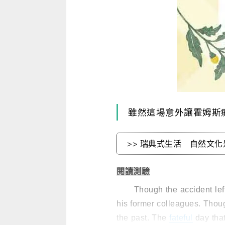
寫作．翻譯．閱讀
商用．新聞英文
多元選修
雖然這場意外讓霍姆斯
>> 瑞典式生活 自然文化是藥 保
閱讀測驗
Though the accident left
his former colleagues. Tho
the past. The
fateful
day tha