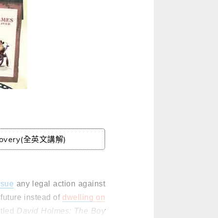
covery(全英文講解)
rsue
any legal action against
 future instead of
dwelling
on
itled
David Holmes: The Boy