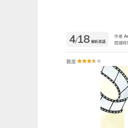
雜誌
IVY Engrest 數位訂閱制
｜
長訂 / 當期 / 過刊
專屬閱讀區
升學考試
線上課程
解析英語（英檢中級→中高級）
｜
會考 / 學測
我的收藏文章
多益・雅思
APP學習
生活英語（英檢初級→中級）
國中（閱讀素養．會考題庫）
更多 Premium 
4
18
作者
An
/
GEPT全民英檢
升大學系列（新課綱適用）
TOEIC 新制多益
我的學習設定 / 記錄
解析英語
閱讀時
職場進修
升科大四技大專系列
TOEIC Bridge多益普級
初級全民英檢
每日 Quiz 複習區
難度
兒童
大專院校系列
IELTS 雅思
中級全民英檢
桌曆．月曆．行事曆
｜
啟蒙～國小
單字收藏 / 小考複
Aptis 普思
中高級全民英檢
英語學習法
0～3歲
我的訂閱·推播設定
軍檢系列
全民英檢實力養成
英語從頭學（英語輕鬆學）系列
3～6歲
訂閱制更新月誌
發音．聽力．口說．會話
低年級（7-8歲）
訂閱讀者回饋宣言
單字．片語．辭典
中年級（9-10歲）
文法．句型．克漏字
高年級以上（11-15歲）