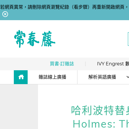
若網頁異常，請刪除網頁瀏覽紀錄（看步驟）再重新開啟網頁，
回常春藤首頁
買書·訂雜誌
IVY Engres
熱銷排行
｜
最多人買
數位訂閱制介紹
雜誌線上廣播
解析英語廣播
限時優惠
｜
省最多
hot
數位訂閱制-新手攻略
解析英語廣播
團體採購
｜
企業 / 補習班
hot
訂閱方案
生活英語廣播
哈利波特替身
出版品總覽
我的閱讀區
Holmes: T
數位學習
｜
數位訂閱 / 線上課程
高效學習計畫表
hot