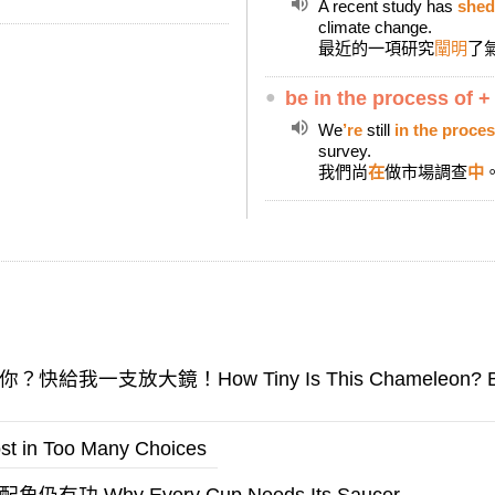
A recent study has
shed
climate change.
最近的一項研究
闡明
了
●
be in the process of +
We
’re
still
in the proce
survey.
我們尚
在
做市場調查
中
一支放大鏡！How Tiny Is This Chameleon? Bring
 Too Many Choices
 Why Every Cup Needs Its Saucer