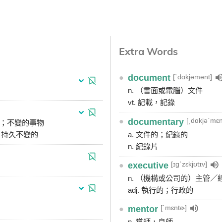
Extra Words
[ˋdɑkjəmənt]
●
document
n. （書面或電腦）文件
vt. 記載，記錄
[͵dɑkjəˋmɛn
●
documentary
）；不變的事物
的，持久不變的
a. 文件的；紀錄的
n. 紀錄片
[ɪgˋzɛkjʊtɪv]
●
executive
n. （機構或公司的）主管／
adj. 執行的；行政的
[ˋmɛntɚ]
●
mentor
n. 導師，良師