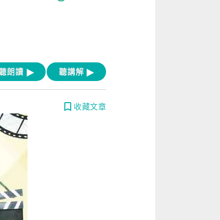
[閱讀] 入門·生活會話
[閱讀] 中階、日常實用文章
TOEIC 多益 750 輕鬆過
GEPT 全民英檢，聽/說/讀/寫一次過！
聽朗讀
聽講解
寫作·題型攻略
收藏文章
職場·商務應用
[閱讀] 高階、進階閱讀
見證心得·考情分享