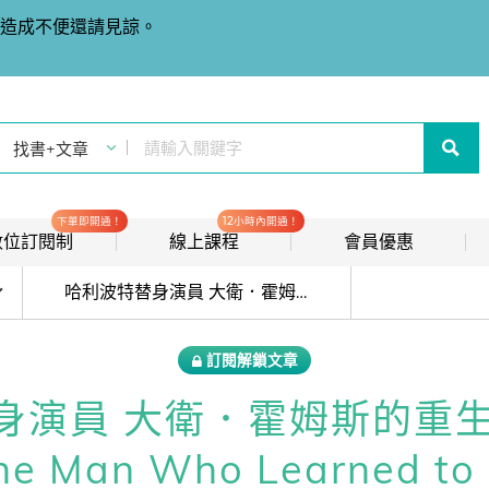
造成不便還請見諒。
下單即開通！
12小時內開通！
t 數位訂閱制
線上課程
會員優惠
目前位於:
線上影音課程
歡迎加入常春藤
哈利波特替身演員 大衛．霍姆斯的重生之旅 David Holmes: The Man Who Learned to Live Again
new
會員推薦分潤計畫
new
訂閱解鎖文章
我的音檔收聽櫃
new
演員 大衛．霍姆斯的重生之
會員限定活動
he Man Who Learned to 
會員升等辦法