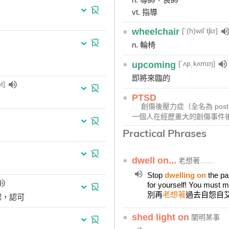
vt. 指導
[ˋ(h)wilˋtʃɛr]
●
wheelchair
n. 輪椅
[ˋʌp͵kʌmɪŋ]
●
upcoming
即將來臨的
t]
●
PTSD
創傷後壓力症（全名為 post-traum
一個人在經歷重大的創傷事件
Practical Phrases
●
dwell on...
老想著……
Stop
dwelling on
the pa
for yourself! You must 
別再
老想著
過去自怨自
認，認可
●
shed light on
闡明某事