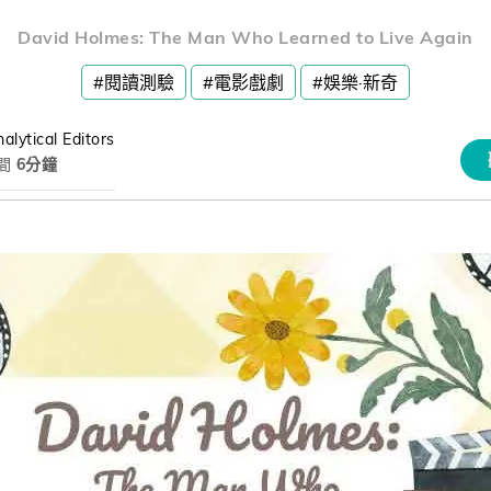
熊贈點回饋辦法
David Holmes: The Man Who Learned to Live Again
#閱讀測驗
#電影戲劇
#娛樂·新奇
解鎖文章
alytical Editors
間
6分鐘
習區