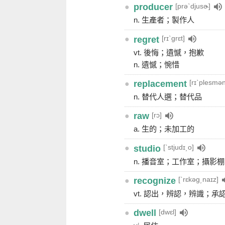
[prəˋdjusɚ]
●
producer
n. 生產者；製作人
[rɪˋgrɛt]
●
regret
vt. 後悔；遺憾，抱歉
n. 遺憾；惋惜
[rɪˋplesmən
●
replacement
n. 替代人選；替代品
[rɔ]
●
raw
a. 生的；未加工的
[ˋstjudɪ͵o]
●
studio
n. 播音室；工作室；攝影棚
[ˋrɛkəg͵naɪz]
●
recognize
vt. 認出，辨認，辨識；承
[dwɛl]
●
dwell