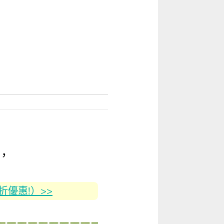
，
2折優惠!）>>