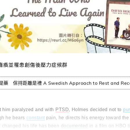
癱瘓並罹患創傷後壓力症候群
持距離是禮 A Swedish Approach to Rest and Re
 him paralyzed and with
PTSD
, Holmes decided not to
pu
ugh he bears
constant
pain, he directs his energy toward the
t changed his life has been
documented
in a film on HBO t