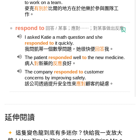
to work on a team.
麥克
有別於
比爾的地方在於他樂於參與團隊工
作。
●
respond to
回答 / 某事；應對⋯⋯；對某事做出反應
I asked Katie a math question and she
responded to
it quickly.
我問凱蒂一個數學問題，她很快便
回答
我。
The patient
responded
well
to
the new medicine.
病人
對
新藥的
反應
良好。
The company
responded to
customer
concerns by improving safety.
該公司透過提升安全性來
應對
顧客的疑慮。
延伸閱讀
✦
這隻變色龍到底有多迷你？快給我一支放大