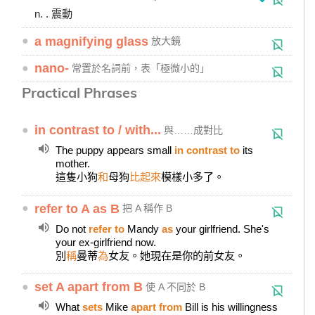
n. . 震動
●
a magnifying glass
放大鏡
●
nano-
常置於名詞前，表「極微小的」
Practical Phrases
●
in contrast to / with...
與……成對比
The puppy appears small
in contrast to
its
mother.
這隻小狗
和
母狗
比起來
模樣小多了。
●
refer to A as B
把 A 稱作 B
Do not
refer to
Mandy
as
your girlfriend. She's
your ex-girlfriend now.
別
稱
曼蒂
為
女友。她現在是你的前女友。
●
set A apart from B
使 A 不同於 B
What
sets
Mike
apart from
Bill is his willingness