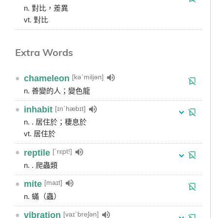
n. 對比，差異
vt. 對比
Extra Words
[kəˋmiljən]
●
chameleon
n. 善變的人；變色龍
[ɪnˋhæbɪt]
●
inhabit
n. . 居住於；棲息於
vt. 居住於
[ˋrɛpt!]
●
reptile
n. . 爬蟲類
[maɪt]
●
mite
n. 蟎（蟲）
[vaɪˋbreʃən]
●
vibration