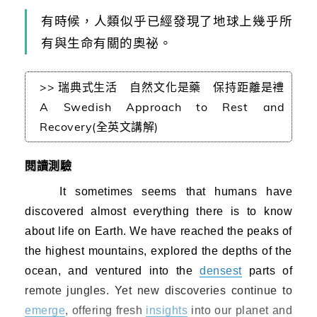
有時候，人類似乎已經發現了地球上幾乎所
有與生命有關的奧祕。
>> 瑞典式生活 自然文化是藥 保持距離是禮
A Swedish Approach to Rest and
Recovery(全英文講解)
閱讀測驗
It sometimes seems that humans have
discovered almost everything there is to know
about life on Earth. We have reached the peaks of
the highest mountains, explored the depths of the
ocean, and ventured into the
densest
parts of
remote jungles. Yet new discoveries continue to
emerge
, offering fresh
insights
into our planet and