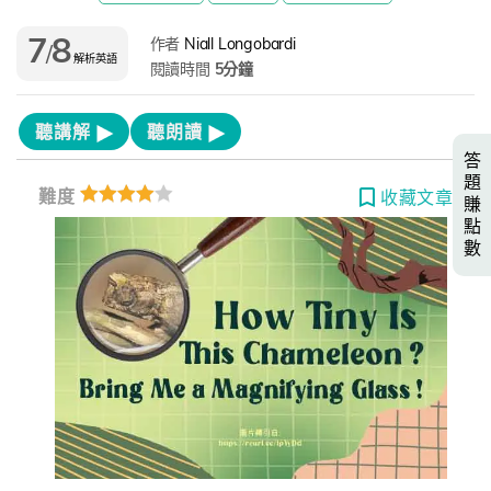
7
8
作者
Niall Longobardi
/
解析英語
閱讀時間
5分鐘
聽講解
聽朗讀
答
題
難度
收藏文章
賺
點
數