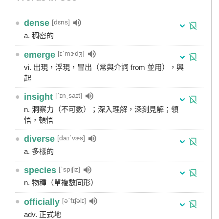
[dɛns]
●
dense
a. 稠密的
[ɪˋmɝdʒ]
●
emerge
vi. 出現，浮現，冒出（常與介詞 from 並用），興
起
[ˋɪn͵saɪt]
●
insight
n. 洞察力（不可數）；深入理解，深刻見解；領
悟，頓悟
[daɪˋvɝs]
●
diverse
a. 多樣的
[ˋspiʃiz]
●
species
n. 物種（單複數同形）
[əˋfɪʃəlɪ]
●
officially
adv. 正式地