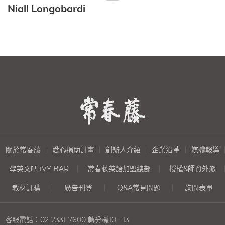
Niall Longobardi
關於常春藤
愛心捐助計畫
創辦人介紹
企業沿革
媒體報導
學英文吧 iVY BAR
常春藤英語加盟總部
授權&師資外派
教材訂購
廣告刊登
Q&A常見問題
詢問表單
客服電話：
02-2331-7600
轉分機10 - 13