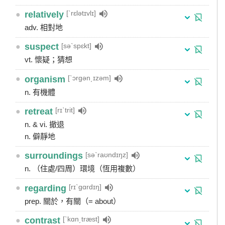
[ˋrɛlətɪvlɪ]
●
relatively
adv. 相對地
[səˋspɛkt]
●
suspect
vt. 懷疑；猜想
[ˋɔrgən͵ɪzəm]
●
organism
n. 有機體
[rɪˋtrit]
●
retreat
n. & vi. 撤退
n. 僻靜地
[səˋraʊndɪŋz]
●
surroundings
n. （住處/四周）環境（恆用複數）
[rɪˋgɑrdɪŋ]
●
regarding
prep. 關於，有關（= about）
[ˋkɑn͵træst]
●
contrast