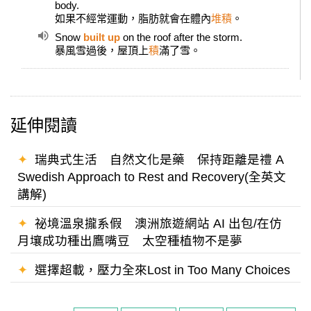
body.
如果不經常運動，脂肪就會在體內
堆積
。
Snow
built up
on the roof after the storm.
暴風雪過後，屋頂上
積
滿了雪。
延伸閱讀
✦
瑞典式生活 自然文化是藥 保持距離是禮 A
Swedish Approach to Rest and Recovery(全英文
講解)
✦
祕境溫泉攏系假 澳洲旅遊網站 AI 出包/在仿
月壤成功種出鷹嘴豆 太空種植物不是夢
✦
選擇超載，壓力全來Lost in Too Many Choices