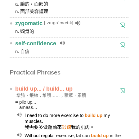
a. 臉的，面部的
n. 面部美容護理
[͵zaɪgəˋmætɪk]
●
zygomatic
n. 顴骨的
●
self-confidence
n. 自信
Practical Phrases
●
build up... / build... up
增強、鍛鍊；堆積……；積聚，累積
= pile up...
= amass...
I need to do more exercise to
build up
my
muscles.
我需要多做運動來
鍛鍊
我的肌肉。
Without regular exercise, fat can
build up
in the