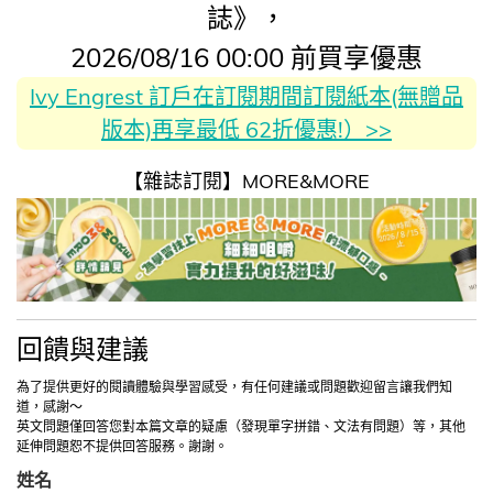
誌》，
2026/08/16 00:00 前買享優惠
Ivy Engrest 訂戶在訂閱期間訂閱紙本(無贈品
版本)再享最低 62折優惠!）>>
【雜誌訂閱】MORE&MORE
回饋與建議
為了提供更好的閱讀體驗與學習感受，有任何建議或問題歡迎留言讓我們知
道，感謝～
英文問題僅回答您對本篇文章的疑慮（發現單字拼錯、文法有問題）等，其他
延伸問題恕不提供回答服務。謝謝。
姓名