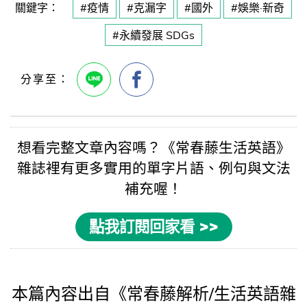
關鍵字：
#疫情
#克漏字
#國外
#娛樂·新奇
#永續發展 SDGs
想看完整文章內容嗎？《
常春藤生活英語
》
雜誌裡有更多實用的
單字片語
、例句與
文法
補充喔！
點我訂閱回家看 >>
本篇內容出自《常春藤解析/生活英語雜