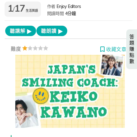
1
17
作者
Enjoy Editors
/
生活英語
閱讀時間
4分鐘
聽講解
聽朗讀
答
題
賺
難度
收藏文章
點
數