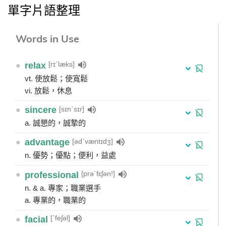
單字片語整理
Words in Use
[rɪˋlæks]
●
relax
vt. 使放鬆；使寬鬆
vi. 放鬆，休息
[sɪnˋsɪr]
●
sincere
a. 誠懇的，誠摯的
[ədˋvæntɪdʒ]
●
advantage
n. 優勢；優點；便利，益處
[prəˋfɛʃən!]
●
professional
n. & a. 專家；職業選手
a. 專業的，職業的
[ˋfeʃəl]
●
facial