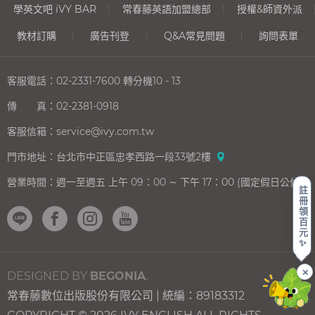
學英文吧 iVY BAR
常春藤英語加盟總部
授權&師資外派
教材訂購
廣告刊登
Q&A常見問題
詢問表單
客服電話：
02-2331-7600
轉分機10 - 13
傳 真：
02-2381-0918
客服信箱：
service@ivy.com.tw
門市地址：
台北市中正區忠孝西路一段33號2樓
營業時間：
週一至週五 上午 09：00 ∼ 下午 17：00 (國定假日公休)
註
冊
領
百
元
✨
✕
DESIGNED BY
BEGONIA
.
常春藤數位出版股份有限公司 | 統編：89183312
上一則
下一則
買
開