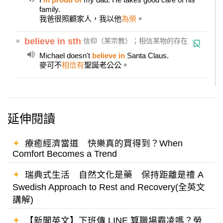
family.
我爸很照顧家人，我以他
為榮
。
●
believe in sth
信仰（某宗教）；相信某物的存在
Michael doesn't
believe in
Santa Claus.
麥可不
相信有
聖誕老公公。
延伸閱讀
✦
療癒經濟當道 快樂真的買得到？When
Comfort Becomes a Trend
✦
瑞典式生活 自然文化是藥 保持距離是禮 A
Swedish Approach to Rest and Recovery(全英文
講解)
✦
【新聞英文】下班傳 LINE 算職場霸凌嗎？勞