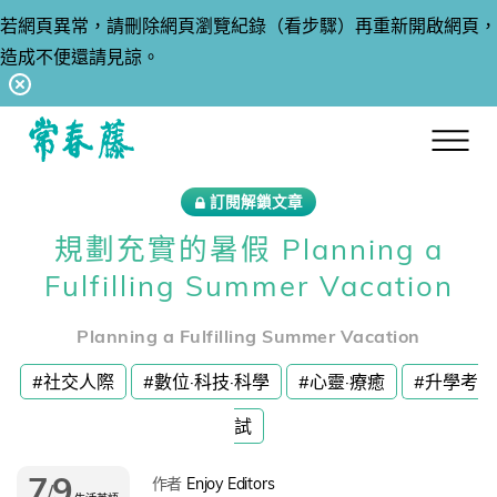
若網頁異常，請刪除網頁瀏覽紀錄（看步驟）再重新開啟網頁，
造成不便還請見諒。
回常春藤首頁
訂閱解鎖文章
規劃充實的暑假 Planning a
Fulfilling Summer Vacation
Planning a Fulfilling Summer Vacation
#社交人際
#數位·科技·科學
#心靈·療癒
#升學考
試
7
9
作者
Enjoy Editors
/