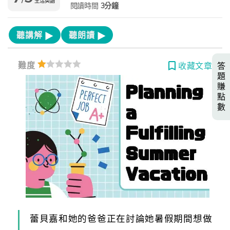
生活英語
閱讀時間
3分鐘
聽講解
聽朗讀
難度
答
收藏文章
題
賺
點
數
蕾貝嘉和她的爸爸正在討論她暑假期間想做