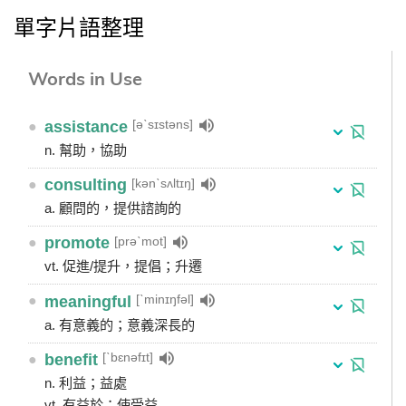
單字片語整理
Words in Use
[əˋsɪstəns]
●
assistance
n. 幫助，協助
[kənˋsʌltɪŋ]
●
consulting
a. 顧問的，提供諮詢的
[prəˋmot]
●
promote
vt. 促進/提升，提倡；升遷
[ˋminɪŋfəl]
●
meaningful
a. 有意義的；意義深長的
[ˋbɛnəfɪt]
●
benefit
n. 利益；益處
vt. 有益於；使受益