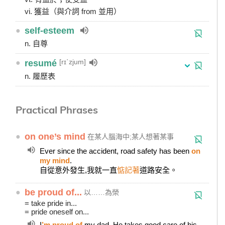
vi. 獲益（與介詞 from 並用）
●
self-esteem
n. 自尊
[rɪˋzjum]
●
resumé
n. 履歷表
Practical Phrases
●
on one’s mind
在某人腦海中;某人想著某事
Ever since the accident, road safety has been
on
my mind
.
自從意外發生,我就一直
惦記著
道路安全。
●
be proud of...
以……為榮
= take pride in...
= pride oneself on...
I
’m proud of
my dad. He takes good care of his