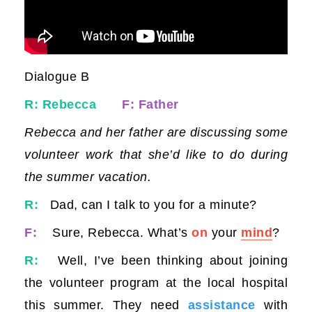
Dialogue B
R: Rebecca
F: Father
Rebecca and her father are discussing some
volunteer work that she’d like to do during
the summer vacation.
R:
Dad, can I talk to you for a minute?
F:
Sure, Rebecca. What’s
on
your
mind
?
R:
Well, I’ve been thinking about joining
the volunteer program at the local hospital
this summer. They need
assistance
with