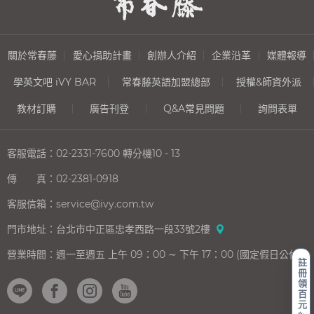
關於常春藤
愛心捐助計畫
創辦人介紹
企業沿革
媒體報導
學英文吧 iVY BAR
常春藤英語加盟總部
授權&師資外派
教材訂購
廣告刊登
Q&A常見問題
詢問表單
客服電話：
02-2331-7600
轉分機10 - 13
傳 真：
02-2381-0918
客服信箱：
service@ivy.com.tw
門市地址：
台北市中正區忠孝西路一段33號2樓
營業時間：
週一至週五 上午 09：00 ∼ 下午 17：00 (國定假日公休)
註
冊
領
百
元