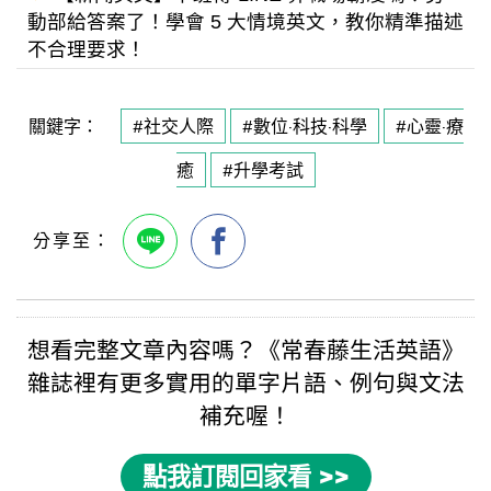
動部給答案了！學會 5 大情境英文，教你精準描述
不合理要求！
關鍵字：
#社交人際
#數位·科技·科學
#心靈·療
癒
#升學考試
想看完整文章內容嗎？《
常春藤生活英語
》
雜誌裡有更多實用的
單字片語
、例句與
文法
補充喔！
點我訂閱回家看 >>