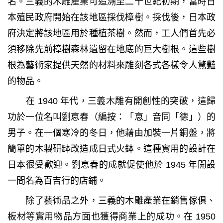
名。三義的木雕產業可追溯至二十世紀初期，當時日
本殖民政府開始在該地區採伐樟樹。採伐後，日本政
府決定將該地區用於種植茶樹。然而，工人們首先必
須移除先前樟樹森林遺留在地底的巨大樹根。這些樹
根為藝術家提供天然的材料來雕刻各式各樣令人驚豔
的物品。
在 1940 年代，三義木雕有開創性的突破，這歸
功於一位名叫劉恴春（編按：「恴」音同「德」）的
男子。在一個寒冷的冬日，他藉由加裝一片銅盤，將
簡單的木製研缽改造成日式火鉢。這種實用的設計在
日本很受歡迎。劉恴春的成就促使他於 1945 年開設
一間名為百吉行的店鋪。
除了藝術品之外，三義的木雕產業在銷售傢俱、
板材等實用物品方面也獲得商業上的成功。在 1950