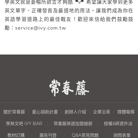
學英文就是要暢所欲言才夠酷▝ν▘希望讓大家學到更多
英文單字、正確發音及最道地的用法，讓我們成為你在
英語學習道路上的最佳戰友！歡迎來信給我們鼓勵鼓
勵：service@ivy.com.tw
關於常春藤
愛心捐助計畫
創辦人介紹
企業沿革
媒體報導
學英文吧 iVY BAR
常春藤英語加盟總部
授權&師資外派
教材訂購
廣告刊登
Q&A常見問題
詢問表單