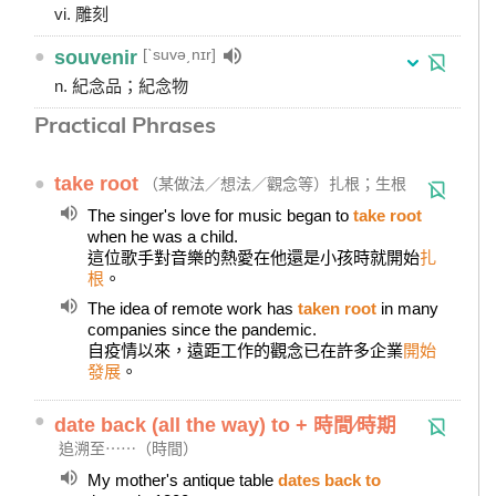
vi. 雕刻
[ˋsuvə͵nɪr]
●
souvenir
n. 紀念品；紀念物
Practical Phrases
●
take root
（某做法／想法／觀念等）扎根；生根
The singer's love for music began to
take root
when he was a child.
這位歌手對音樂的熱愛在他還是小孩時就開始
扎
根
。
The idea of remote work has
taken root
in many
companies since the pandemic.
自疫情以來，遠距工作的觀念已在許多企業
開始
發展
。
●
date back (all the way) to + 時間∕時期
追溯至⋯⋯（時間）
My mother's antique table
dates back to