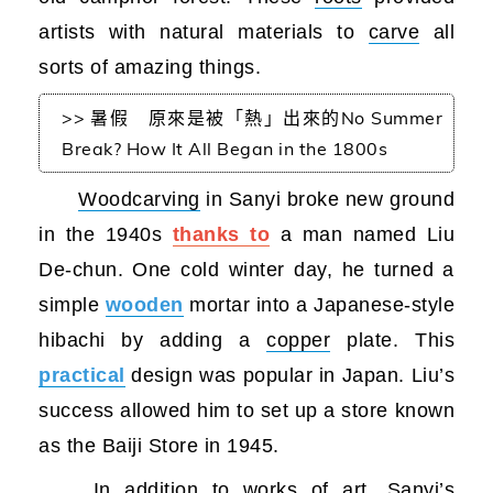
artists with natural materials to
carve
all
sorts of amazing things.
>> 暑假 原來是被「熱」出來的No Summer
Break? How It All Began in the 1800s
Woodcarving
in Sanyi broke new ground
in the 1940s
thanks to
a man named Liu
De-chun. One cold winter day, he turned a
simple
wooden
mortar into a Japanese-style
hibachi by adding a
copper
plate. This
practical
design was popular in Japan. Liu’s
success allowed him to set up a store known
as the Baiji Store in 1945.
In addition to works of art, Sanyi’s