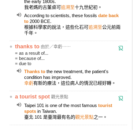
the early 1800s.
我老媽的古董桌可
追溯至
十九世紀初。
According to scientists, these fossils
date back
to
2000 BCE.
根據科學家的說法，這些化石可
追溯至
公元前兩
千年。
●
thanks to
由於／幸虧⋯⋯
= as a result of...
= because of...
= due to
Thanks to
the new treatment, the patient's
condition has improved.
幸虧
有新的療法，這位病人的情況已經好轉。
●
a tourist spot
觀光景點
Taipei 101 is one of the most famous
tourist
spots
in Taiwan.
臺北 101 是臺灣最有名的
觀光景點
之一。