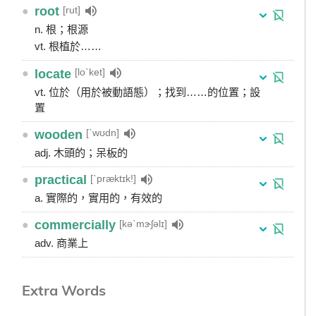
[rut]
●
root
n. 根；根源
vt. 根植於……
[loˋket]
●
locate
vt. 位於（用於被動語態）；找到……的位置；設
置
[ˋwʊdn]
●
wooden
adj. 木頭的；呆板的
[ˋpræktɪk!]
●
practical
a. 實際的，實用的，有效的
[kəˋmɝʃəlɪ]
●
commercially
adv. 商業上
Extra Words