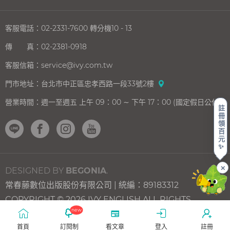
客服電話：
02-2331-7600
轉分機10 - 13
傳 真：
02-2381-0918
客服信箱：
service@ivy.com.tw
門市地址：
台北市中正區忠孝西路一段33號2樓
營業時間：
週一至週五 上午 09：00 ∼ 下午 17：00 (國定假日公休)
註
冊
領
百
元
✨
✕
DESIGNED BY
BEGONIA
.
常春藤數位出版股份有限公司 | 統編：89183312
上一則
下一則
想
走
COPYRIGHT © 2026 IVY ENGLISH ALL RIGHTS
了
訪
new
RESERVED.
解
三
外
義
首頁
訂閱制
看文章
登入
註冊
國？
尋