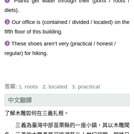
❶
Plants get water through their (ports / roots /
diets).
❷
Our office is (contained / divided / located) on the
fifth floor of this building.
❸
These shoes aren’t very (practical / honest /
regular) for hiking.
答案: 1. roots 2. located 3. practical
中文翻譯
了解木雕如何在三義扎根。
三義為臺灣中部苗栗縣的一座小鎮，其以木雕聞