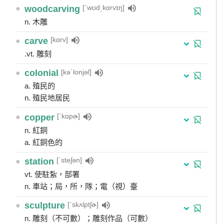
[ˋwʊd͵kɑrvɪŋ]
●
woodcarving
n. 木雕
[kɑrv]
●
carve
.vt. 雕刻
[kəˋlonjəl]
●
colonial
a. 殖民的
n. 殖民地居民
[ˋkɑpɚ]
●
copper
n. 紅銅
a. 紅銅色的
[ˋsteʃən]
●
station
vt. 使駐紮，部署
n. 車站；局，所，隊；電（視）臺
[ˋskʌlptʃɚ]
●
sculpture
n. 雕刻（不可數）；雕刻作品（可數）