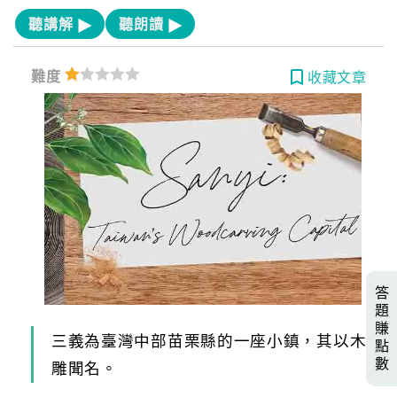
聽講解
聽朗讀
難度
收藏文章
答
題
賺
三義為臺灣中部苗栗縣的一座小鎮，其以木
點
數
雕聞名。