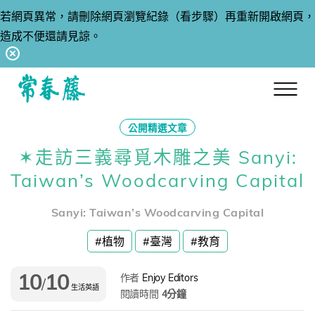
若網頁異常，請刪除網頁瀏覽紀錄（看步驟）再重新開啟網頁，
造成不便還請見諒。
回常春藤首頁
公開精選文章
✶走訪三義尋覓木雕之美 Sanyi:
Taiwan’s Woodcarving Capital
Sanyi: Taiwan’s Woodcarving Capital
#植物
#臺灣
#教育
10
10
作者
Enjoy Editors
/
生活英語
閱讀時間
4分鐘