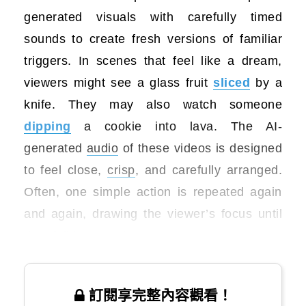
generated visuals with carefully timed
sounds to create fresh versions of familiar
triggers. In scenes that feel like a dream,
viewers might see a glass fruit
sliced
by a
knife. They may also watch someone
dipping
a cookie into lava. The AI-
generated
audio
of these videos is designed
to feel close,
crisp
, and carefully arranged.
Often, one simple action is repeated again
and again, drawing the viewer’s focus until
they fall into a calm state.
訂閱享完整內容觀看！