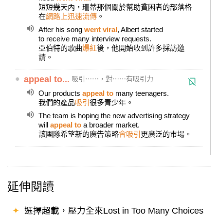
短短幾天內，珊蒂那個關於幫助貧困者的部落格
在
網路上迅速流傳
。
After his song
went viral
, Albert started
to receive many interview requests.
亞伯特的歌曲
爆紅
後，他開始收到許多採訪邀
請。
●
appeal to...
吸引⋯⋯，對⋯⋯有吸引力
Our products
appeal to
many teenagers.
我們的產品
吸引
很多青少年。
The team is hoping the new advertising strategy
will
appeal to
a broader market.
該團隊希望新的廣告策略
會吸引
更廣泛的市場。
延伸閱讀
✦
選擇超載，壓力全來Lost in Too Many Choices