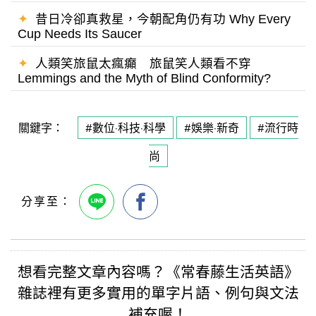
✦
昔日冷卻真救星，今朝配角仍有功 Why Every
Cup Needs Its Saucer
✦
人類笑旅鼠太瘋癲 旅鼠笑人類看不穿
Lemmings and the Myth of Blind Conformity?
關鍵字：
#數位·科技·科學
#娛樂·新奇
#流行時
尚
想看完整文章內容嗎？《
常春藤生活英語
》
雜誌裡有更多實用的
單字片語
、例句與
文法
補充喔！