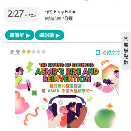
2
27
作者
Enjoy Editors
/
生活英語
閱讀時間
4分鐘
聽講解
聽朗讀
答
題
賺
難度
收藏文章
點
數