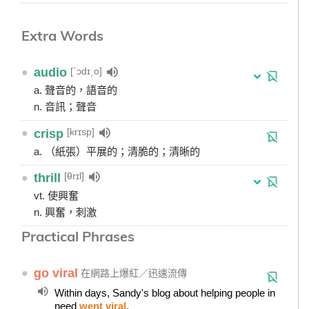
Extra Words
[ˋɔdɪ͵o]
●
audio
a. 聲音的，語音的
n. 音訊；聲音
[krɪsp]
●
crisp
a. （紙張）平展的；清脆的；清晰的
[θrɪl]
●
thrill
vt. 使興奮
n. 興奮，刺激
Practical Phrases
●
go viral
在網路上爆紅／迅速流傳
Within days, Sandy's blog about helping people in
need
went viral
.