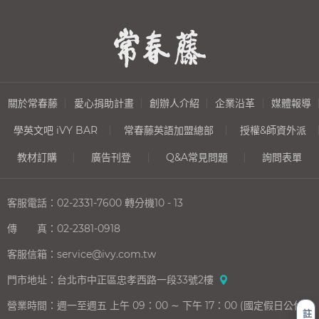
關於常春藤
愛心捐助計畫
創辦人介紹
企業沿革
媒體報導
學英文吧 iVY BAR
常春藤英語加盟總部
授權&師資外派
教材訂購
廣告刊登
Q&A常見問題
詢問表單
客服電話：
02-2331-7600
轉分機10 - 13
傳 真：
02-2381-0918
客服信箱：
service@ivy.com.tw
門市地址：
台北市中正區忠孝西路一段33號2樓
營業時間：
週一至週五 上午 09：00 ∼ 下午 17：00 (國定假日公休)
註