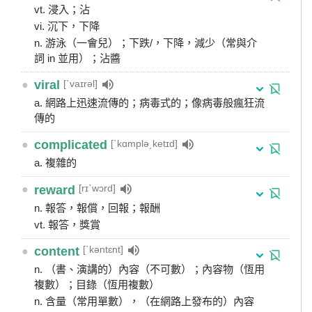
vt. 浸入；沾
vi. 沉下，下降
n. 游泳（一會兒）；下跌/，下降，減少（常與介
詞 in 並用）；沾醬
[ˋvaɪrəl]
●
viral
a. 網路上迅速流傳的；病毒式的；像病毒般瘋狂流
傳的
[ˋkɑmplə͵ketɪd]
●
complicated
a. 複雜的
[rɪˋwɔrd]
●
reward
n. 報答，報償，回報；報酬
vt. 報答，獎賞
[ˋkəntɛnt]
●
content
n. （書、演講的）內容（不可數）；內容物（恆用
複數）；目錄（恆用複數）
n. 含量（常用單數），（在網路上發布的）內容