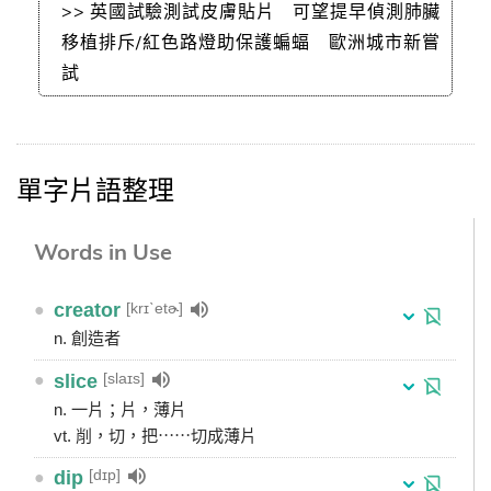
>> 英國試驗測試皮膚貼片 可望提早偵測肺臟
移植排斥/紅色路燈助保護蝙蝠 歐洲城市新嘗
試
單字片語整理
Words in Use
[krɪˋetɚ]
●
creator
n. 創造者
[slaɪs]
●
slice
n. 一片；片，薄片
vt. 削，切，把⋯⋯切成薄片
[dɪp]
●
dip