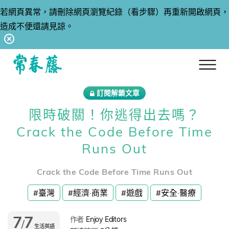
若網頁異常，請刪除網頁瀏覽紀錄（看步驟）再重新開啟網頁，
造成不便還請見諒。
回常春藤首頁
訂閱解鎖文章
限時破關！你逃得出去嗎？
Crack the Code Before Time
Runs Out
Crack the Code Before Time Runs Out
#臺灣
#經濟·商業
#遊戲
#安全·醫療
7
7
作者
Enjoy Editors
/
生活英語