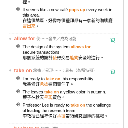
裡。
It seems like a new café
pops up
every week in
this area.
在這個地區，好像每個禮拜都有一家新的咖啡廳
冒出來
。
●
allow for
使⋯⋯發生／成為可能
The design of the system
allows for
secure transactions.
那個系統的設計
使
得交易
能夠
安全地進行。
●
take on
承擔／呈現⋯⋯；具有（某種特徵）
I'm ready to
take on
this responsibility.
我準備好
承擔
這個責任了。
The leaves
take on
a yellow color in autumn.
葉子在秋天
呈現
黃色。
Professor Lee is ready to
take on
the challenge
of leading the research team.
李教授已經準備好
承擔
帶領研究團隊的挑戰。