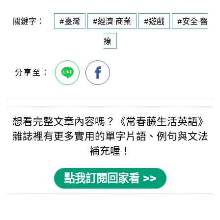
關鍵字：
#臺灣
#經濟·商業
#遊戲
#安全·醫
療
想看完整文章內容嗎？《
常春藤生活英語
》
雜誌裡有更多實用的
單字片語
、例句與
文法
補充喔！
點我訂閱回家看 >>