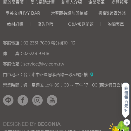
關於常春藤
愛心捐助計畫
創辦人介紹
企業沿革
媒體報導
學英文吧 iVY BAR
常春藤英語加盟總部
授權&師資外派
教材訂購
廣告刊登
Q&A常見問題
詢問表單
客服電話：
02-2331-7600
轉分機10 - 13
傳 真：
02-2381-0918
客服信箱：
service@ivy.com.tw
門市地址：
台北市中正區忠孝西路一段33號2樓
營業時間：
週一至週五 上午 09：00 ∼ 下午 17：00 (國定假日公休)
註
冊
領
百
元
✨
✕
DESIGNED BY
BEGONIA
.