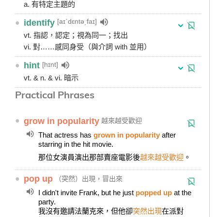
a. 有特定主題的
[aɪˋdɛntə͵faɪ]
●
identify
vt. 指認，認定；視為同一；找出
vi. 對……感同身受（與介詞 with 並用）
[hɪnt]
●
hint
vt. & n. & vi. 暗示
Practical Phrases
●
grow in popularity
越來越受歡迎
That actress has
grown in popularity
after
starring in the hit movie.
那位女演員演出那部賣座電影後
越來越受歡迎
。
●
pop up
（突然）出現，冒出來
I didn't invite Frank, but he just
popped up
at the
party.
我沒有邀請法蘭克來，但他卻
突然出現
在派對