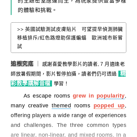
的主題密室應運而生，為玩家提供豐富多樣
的體驗和挑戰。
>> 英國試驗測試皮膚貼片 可望提早偵測肺臟
移植排斥/紅色路燈助保護蝙蝠 歐洲城市新嘗
試
追根究底
｜
感謝喜愛教學影片的讀者, 7 月適逢
老
精
師放暑假期間，影片暫停拍攝，讀者們仍可透過
彩教學講解音檔
學習
！
As escape rooms
grew in
popularity
,
many creative
themed
rooms
popped up
,
offering players a wide range of experiences
and challenges. The three common types
are linear, non-linear, and mixed rooms. In a