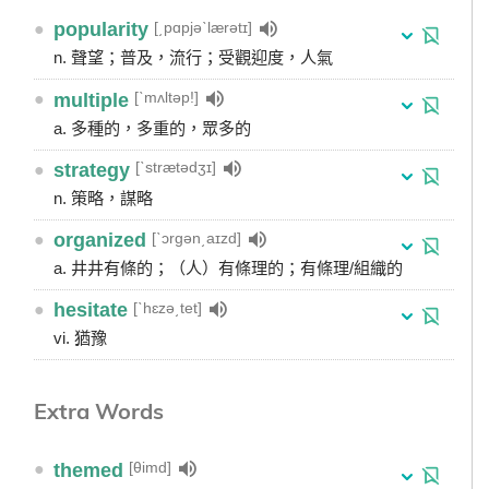
[͵pɑpjəˋlærətɪ]
●
popularity
n. 聲望；普及，流行；受觀迎度，人氣
[ˋmʌltəp!]
●
multiple
a. 多種的，多重的，眾多的
[ˋstrætədʒɪ]
●
strategy
n. 策略，謀略
[ˋɔrgən͵aɪzd]
●
organized
a. 井井有條的；（人）有條理的；有條理/組織的
[ˋhɛzə͵tet]
●
hesitate
vi. 猶豫
Extra Words
[θimd]
●
themed