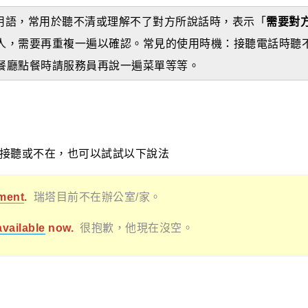
語用語，常用於聽不清或理解不了對方所說話時，表示「
需要對
人，需要再重複一遍以確認。常見的使用時機：接聽電話時聽
餐廳點餐時請服務員再說一遍菜單等等。
接聽或不在，也可以試試以下說法
ment
.
瑞塔目前不在辦公室/家。
available
now.
很抱歉，他現在沒空。