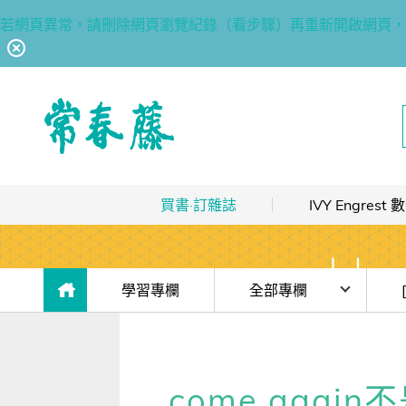
若網頁異常，請刪除網頁瀏覽紀錄（看步驟）再重新開啟網頁，
回常春藤首頁
買書·訂雜誌
IVY Engres
熱銷排行
｜
最多人買
數位訂閱制介紹
限時優惠
｜
省最多
hot
數位訂閱制-新手攻略
目前位於:
學習專欄
全部專欄
團體採購
｜
企業 / 補習班
hot
訂閱方案
時事·新知
(免
出版品總覽
我的閱讀區
單字·俚語·用法
【J
come aga
數位學習
｜
數位訂閱 / 線上課程
高效學習計畫表
hot
[閱讀] 入門·生活會話
【J