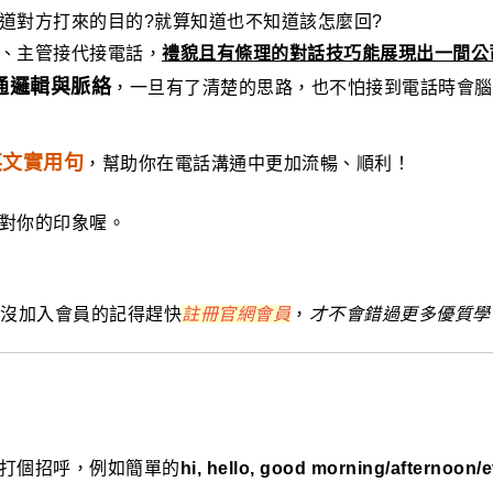
道對方打來的目的?就算知道也不知道該怎麼回?
、主管接代接電話，
禮貌且有條理的對話技巧能
展現出一間公
通邏輯與脈絡
，一旦有了清楚的思路，也不怕接到電話時會腦
英文實用句
，幫助你在電話溝通中更加流暢、順利！
對你的印象喔。
還沒加入會員的記得趕快
註冊官網會員
，
才不會錯過更多優質學
打個招呼，例如簡單的
hi, hello, good morning/afternoon/