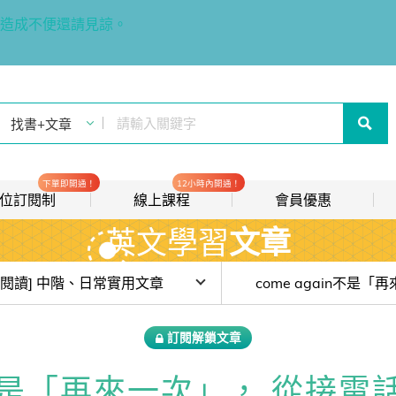
造成不便還請見諒。
下單即開通！
12小時內開通！
t 數位訂閱制
線上課程
會員優惠
英文學習
文章
線上影音課程
歡迎加入常春藤
new
會員推薦分潤計畫
new
目前位於:
[閱讀] 中階、日常實用文章
我的音檔收聽櫃
new
費試讀)【JQool * IVY 閱讀森林 6 週陪讀計畫】#week1 聚光燈效應
訂閱解鎖文章
會員限定活動
Qool * IVY 閱讀森林 6 週陪讀計畫】#week2 蛤蟆先生去看心理師
in不是「再來一次」， 從接
會員升等辦法
Qool * IVY 閱讀森林 6 週陪讀計畫】#week6 演唱會後遺症