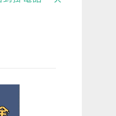
[閱讀] 入門·生活會話
[閱讀] 中階、日常實用文章
TOEIC 多益 750 輕鬆過
GEPT 全民英檢，聽/說/讀/寫一次過！
寫作·題型攻略
職場·商務應用
[閱讀] 高階、進階閱讀
見證心得·考情分享