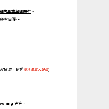
司的專業與國際性
。
袋空白囉～
習資源，還能
)
享入會五大好康
evening
等等。