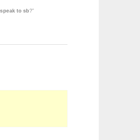
 speak to sb
?"