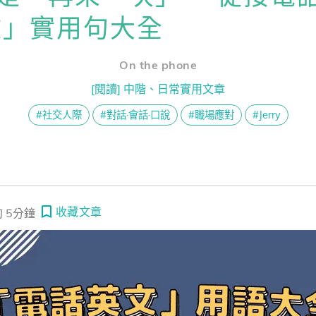
熊贈點回饋辦法
文」實用句大全
不舒服，別說 I’m uncomfortable. 各種不舒服，你可以這樣說
 surf the internet 聽起來超阿嬤 ～ 一起戒掉老派英文吧！
On the phone
解鎖文章
一次過！
[閱讀] 中階、日常實用文章
#社交人際
#對話·會話·口說
#職場應對
#Jerry
習區
收藏文章
 5分鐘