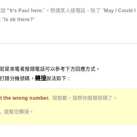
可說
"It's Paul here.
"。想請某人接電話，除了 "
May / Could I
"
Is sb there?
"
若是來電者撥錯電話可以參考下方回應方式，
轉接
打錯分機號碼，
說法如下 :
got the wrong number.
很抱歉，我想你撥錯號碼了。
l.
我幫您轉接。