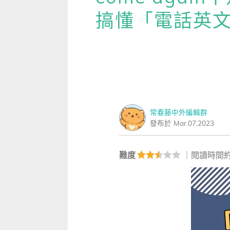
雜誌
IVY Engrest 數位訂閱制
｜
長訂 / 當期 / 過刊
專屬閱讀區
搞懂「電話英
[閱讀] 中階、日常實用文章
生病
升學考試
線上課程
解析英語（英檢中級→中高級）
｜
會考 / 學測
我的收藏文章
TOEIC 多益 750 輕鬆過
別說
多益・雅思
APP學習
生活英語（英檢初級→中級）
國中（閱讀素養．會考題庫）
更多 Premium 
GEPT 全民英檢，聽/說/讀/寫
GEPT全民英檢
升大學系列（新課綱適用）
TOEIC 新制多益
我的學習設定 / 記錄
寫作·題型攻略
職場進修
升科大四技大專系列
TOEIC Bridge多益普級
初級全民英檢
每日 Quiz 複習區
職場·商務應用
常春藤中外編輯群
兒童
大專院校系列
IELTS 雅思
中級全民英檢
桌曆．月曆．行事曆
｜
啟蒙～國小
單字收藏 / 小考複
發布於 Mar.07,2023
[閱讀] 高階、進階閱讀
Aptis 普思
中高級全民英檢
英語學習法
0～3歲
我的訂閱·推播設定
見證心得·考情分享
難度
｜閱讀時間約
軍檢系列
全民英檢實力養成
英語從頭學（英語輕鬆學）系列
3～6歲
訂閱制更新月誌
發音．聽力．口說．會話
低年級（7-8歲）
訂閱讀者回饋宣言
單字．片語．辭典
中年級（9-10歲）
文法．句型．克漏字
高年級以上（11-15歲）