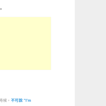
。
時候，
不可說 "I'm