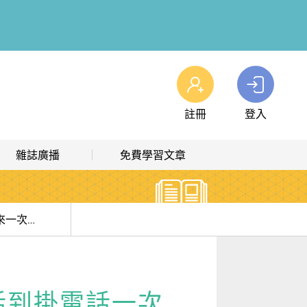
註冊
登入
查看我的購物車
雜誌廣播
免費學習文章
購物車
0
商品
高效學習計畫表
熱門文章主題
雜誌線上廣播
hashtag 標籤索引
come again不是「再來一次」， 從接電話到掛電話一次搞懂「電話英文」實用句大全
解析英語廣播
文章分類
生活英語廣播
時事·新知
電話到掛電話一次
單字·俚語·用法