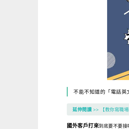
寫作．翻譯．閱讀
商用．新聞英文
多元選修
不能不知道的「電話英
延伸閱讀
>> 【教你寫職場
國外客戶打來
到底要不要接