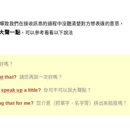
導致我們在接收訊息的過程中沒聽清楚對方想表達的意思，
大聲一點
，可以參考看看以下說法
好嗎？
at
that?
請您再說一次好嗎？
o
speak up
a little?
你可不可以說大聲點？
g that for me?
您介意（把單字、名字等）拼出來給我嗎？