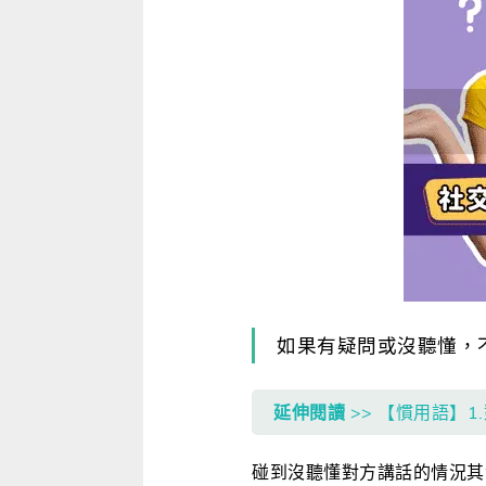
寫作．翻譯．閱讀
商用．新聞英文
多元選修
如果有疑問或沒聽懂，不
延伸閱讀
>> 【慣用語】
碰到沒聽懂對方講話的情況其