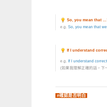
So, you mean that …
e.g.
So, you mean that we 
If I understand corre
e.g.
If I understand correc
(如果我理解正確的話，下
#確認是否明白