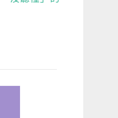
[閱讀] 入門·生活會話
[閱讀] 中階、日常實用文章
TOEIC 多益 750 輕鬆過
GEPT 全民英檢，聽/說/讀/寫一次過！
寫作·題型攻略
職場·商務應用
[閱讀] 高階、進階閱讀
見證心得·考情分享