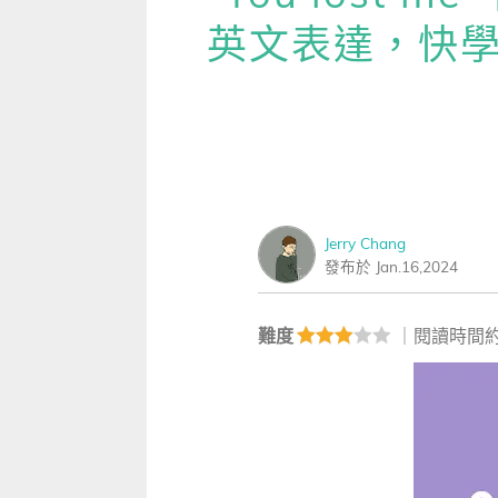
雜誌
IVY Engrest 數位訂閱制
｜
長訂 / 當期 / 過刊
專屬閱讀區
英文表達，快學
[閱讀] 中階、日常實用文章
生病
升學考試
線上課程
解析英語（英檢中級→中高級）
｜
會考 / 學測
我的收藏文章
TOEIC 多益 750 輕鬆過
別說
多益・雅思
APP學習
生活英語（英檢初級→中級）
國中（閱讀素養．會考題庫）
更多 Premium 
GEPT 全民英檢，聽/說/讀/寫
GEPT全民英檢
升大學系列（新課綱適用）
TOEIC 新制多益
我的學習設定 / 記錄
寫作·題型攻略
職場進修
升科大四技大專系列
TOEIC Bridge多益普級
初級全民英檢
每日 Quiz 複習區
職場·商務應用
Jerry Chang
兒童
大專院校系列
IELTS 雅思
中級全民英檢
桌曆．月曆．行事曆
｜
啟蒙～國小
單字收藏 / 小考複
發布於 Jan.16,2024
[閱讀] 高階、進階閱讀
Aptis 普思
中高級全民英檢
英語學習法
0～3歲
我的訂閱·推播設定
見證心得·考情分享
難度
｜閱讀時間約
軍檢系列
全民英檢實力養成
英語從頭學（英語輕鬆學）系列
3～6歲
訂閱制更新月誌
發音．聽力．口說．會話
低年級（7-8歲）
訂閱讀者回饋宣言
單字．片語．辭典
中年級（9-10歲）
文法．句型．克漏字
高年級以上（11-15歲）