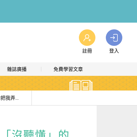
註冊
登入
查看我的購物車
雜誌廣播
免費學習文章
購物車
0
商品
高效學習計畫表
熱門文章主題
雜誌線上廣播
hashtag 標籤索引
”You lost me”不是「你把我弄丟了」| 8種「沒聽懂」的英文表達，快學起來!
解析英語廣播
文章分類
生活英語廣播
時事·新知
 8種「沒聽懂」的
單字·俚語·用法