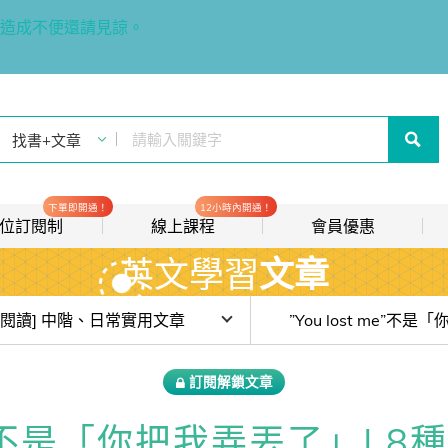
造成不便還請見諒。
下單即開通！
12小時內開通！
t 數位訂閱制
線上課程
會員優惠
英文學習
文章
線上影音課程
歡迎加入常春藤
new
會員推薦分潤計畫
new
目前位於:
[閱讀] 中階、日常實用文章
我的音檔收聽櫃
new
費試讀)【JQool * IVY 閱讀森林 6 週陪讀計畫】#week1 聚光燈效應
訂閱解鎖文章
會員限定活動
Qool * IVY 閱讀森林 6 週陪讀計畫】#week2 蛤蟆先生去看心理師
 me”不是「你把我弄丟了」|
會員升等辦法
Qool * IVY 閱讀森林 6 週陪讀計畫】#week6 演唱會後遺症