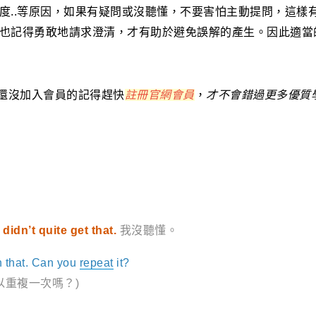
度..等原因，如果有疑問或沒聽懂，不要害怕主動提問，這樣
也記得勇敢地請求澄清，才有助於避免誤解的產生。因此適當
若還沒加入會員的記得趕快
註冊官網會員
，
才不會錯過更多優質
I didn’t quite get that.
我沒聽懂。
ch that. Can you
repeat
it?
以重複一次嗎？)