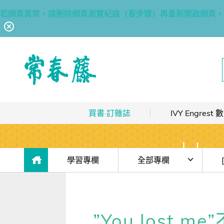
若網頁異常，請刪除網頁瀏覽紀錄（看步驟）再重新開啟網頁，
回常春藤首頁
買書·訂雜誌
IVY Engres
熱銷排行
｜
最多人買
數位訂閱制介紹
限時優惠
｜
省最多
hot
數位訂閱制-新手攻略
目前位於:
學習專欄
全部專欄
團體採購
｜
企業 / 補習班
hot
訂閱方案
時事·新知
(免
出版品總覽
我的閱讀區
單字·俚語·用法
【J
”You lost
數位學習
｜
數位訂閱 / 線上課程
高效學習計畫表
hot
[閱讀] 入門·生活會話
【J