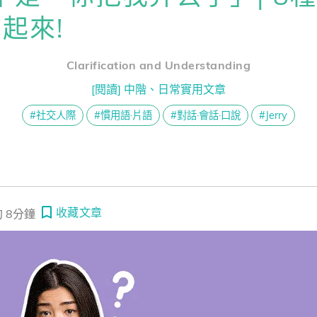
熊贈點回饋辦法
起來!
不舒服，別說 I’m uncomfortable. 各種不舒服，你可以這樣說
 surf the internet 聽起來超阿嬤 ～ 一起戒掉老派英文吧！
Clarification and Understanding
解鎖文章
一次過！
[閱讀] 中階、日常實用文章
#社交人際
#慣用語·片語
#對話·會話·口說
#Jerry
習區
收藏文章
 8分鐘