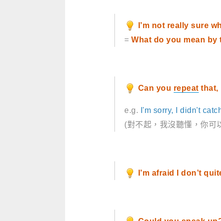
I’m not really sure 
=
What do you mean by 
Can you
repeat
that,
e.g.
I'm sorry, I didn't cat
(對不起，我沒聽懂，你可
I’m afraid I don’t qu