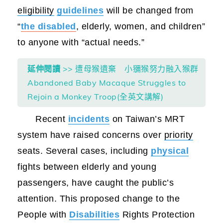
eligibility
guidelines
will be changed from
“
the disabled
, elderly, women, and children”
to anyone with “actual needs.”
延伸閱讀
>> 遭母猴遺棄 小獼猴努力融入猴群
Abandoned Baby Macaque Struggles to
Rejoin a Monkey Troop(全英文講解)
Recent
incidents
on Taiwan’s MRT
system have raised concerns over
priority
seats. Several cases, including
physical
fights between elderly and young
passengers, have caught the public’s
attention. This proposed change to the
People with
Disabilities
Rights Protection