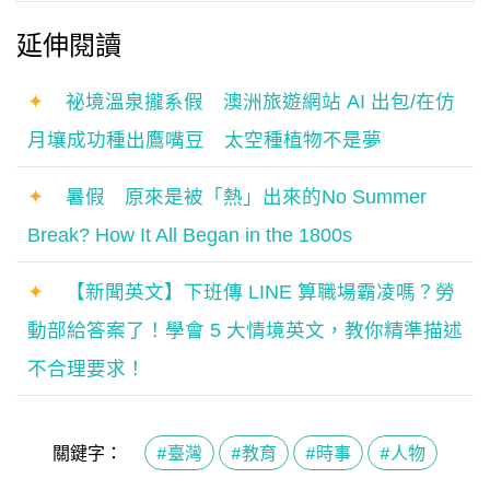
延伸閱讀
✦
祕境溫泉攏系假 澳洲旅遊網站 AI 出包/在仿
月壤成功種出鷹嘴豆 太空種植物不是夢
✦
暑假 原來是被「熱」出來的No Summer
Break? How It All Began in the 1800s
✦
【新聞英文】下班傳 LINE 算職場霸凌嗎？勞
動部給答案了！學會 5 大情境英文，教你精準描述
不合理要求！
關鍵字：
#臺灣
#教育
#時事
#人物