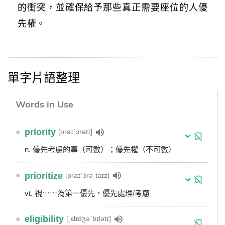
的衝突，並確保給予那些真正需要座位的人優
先權。
單字片語整理
Words in Use
●
priority
[praɪˋɔrətɪ]
n. 優先考慮的事（可數）；優先權（不可數）
●
prioritize
[praɪˋɔrə͵taɪz]
vt. 視⋯⋯為第一優先，優先處理/考慮
●
eligibility
[͵ɛlɪdʒəˋbɪlətɪ]