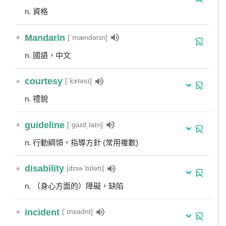
n. 資格
●
Mandarin
[ˋmændərɪn]
n. 國語，中文
●
courtesy
[ˋkɝtəsɪ]
n. 禮貌
●
guideline
[ˋgaɪd͵laɪn]
n. 行動綱領，指導方針 (常用複數)
●
disability
[dɪsəˋbɪlətɪ]
n. （身心方面的）障礙，缺陷
●
incident
[ˋɪnsədnt]