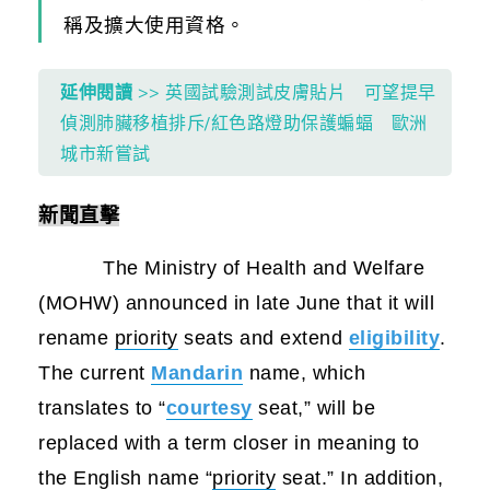
稱及擴大使用資格。
延伸閱讀
>> 英國試驗測試皮膚貼片 可望提早
偵測肺臟移植排斥/紅色路燈助保護蝙蝠 歐洲
城市新嘗試
新聞直擊
The Ministry of Health and Welfare
(MOHW) announced in late June that it will
rename
priority
seats and extend
eligibility
.
The current
Mandarin
name, which
translates to “
courtesy
seat,” will be
replaced with a term closer in meaning to
the English name “
priority
seat.” In addition,