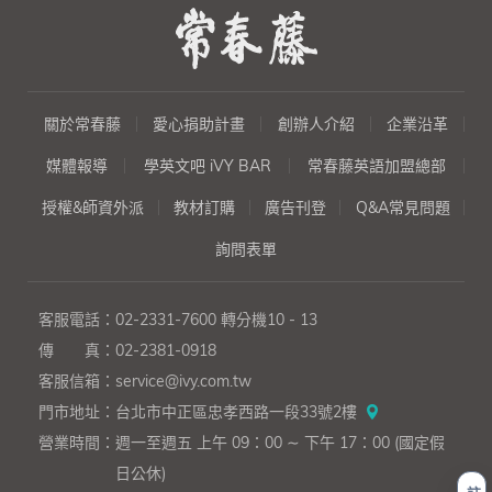
關於常春藤
愛心捐助計畫
創辦人介紹
企業沿革
媒體報導
學英文吧 iVY BAR
常春藤英語加盟總部
授權&師資外派
教材訂購
廣告刊登
Q&A常見問題
詢問表單
客服電話：
02-2331-7600
轉分機10 - 13
傳 真：
02-2381-0918
客服信箱：
service@ivy.com.tw
門市地址：
台北市中正區忠孝西路一段33號2樓
營業時間：
週一至週五 上午 09：00 ∼ 下午 17：00 (國定假
日公休)