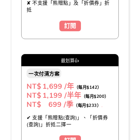
✘ 不支援「熊贈點」及「折價券」折
抵
訂閱
最划算👍
一次付清方案
NT$
1,699 /年
（每月$142）
NT$
1,199 /半年
（每月$200）
NT$ 699 /季
（每月$233）
（推薦👍）
✔ 支援「熊贈點(查詢)」、「折價券
(查詢)」折抵二擇一