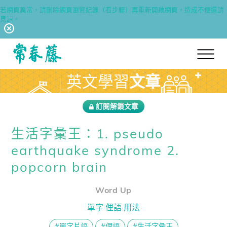
若網頁異常，請刪除網頁瀏覽紀錄（看步驟）再重新開啟網頁，造成不便還請
見諒。
回常春藤首頁
英文學習
文章
訂閱解鎖文章
生活字彙王：1. pseudo
earthquake syndrome 2.
popcorn brain
Word Up
單字·俚語·用法
#單字片語
#俚語
#生活字彙王