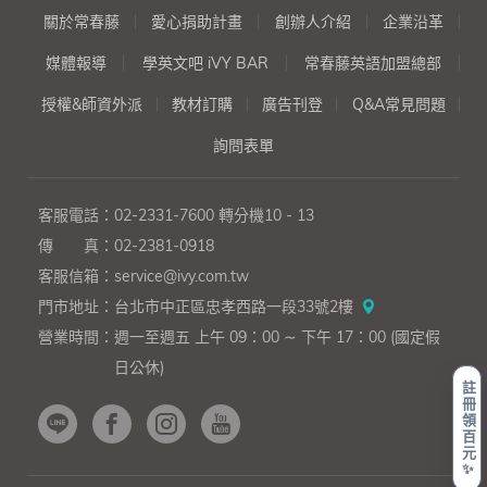
關於常春藤
愛心捐助計畫
創辦人介紹
企業沿革
媒體報導
學英文吧 iVY BAR
常春藤英語加盟總部
授權&師資外派
教材訂購
廣告刊登
Q&A常見問題
詢問表單
客服電話：
02-2331-7600
轉分機10 - 13
傳 真：
02-2381-0918
客服信箱：
service@ivy.com.tw
門市地址：
台北市中正區忠孝西路一段33號2樓
營業時間：
週一至週五 上午 09：00 ∼ 下午 17：00 (國定假
日公休)
註
冊
領
百
元
✨