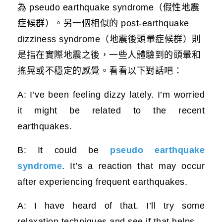
為 pseudo earthquake syndrome（假性地震
症候群）。另一個相似的 post-earthquake
dizziness syndrome（地震後頭暈症候群）則
是指在實際地震之後，一些人體驗到的頭暈和
搖晃或不穩定的感覺。看看以下對話吧：
A: I’ve been feeling dizzy lately. I’m worried
it might be related to the recent
earthquakes.
B: It could be
pseudo earthquake
syndrome
. It’s a reaction that may occur
after experiencing frequent earthquakes.
A: I have heard of that. I’ll try some
relaxation techniques and see if that helps.