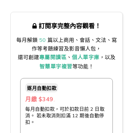
訂閱享完整內容觀看！
每月解鎖
50
篇以上商用、會話、文法、寫
作等考題練習及影音懶人包，
還可創建
專屬閱讀區
、
個人單字庫
，以及
智慧單字複習
等功能！
逐月自動扣款
月繳 $349
（推薦👍）
每月自動扣款，可於扣款日前 2 日取
消。 若未取消則扣滿 12 期後自動停
扣。