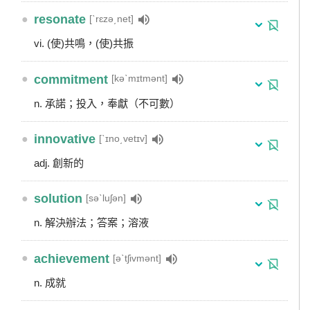
●
resonate
[ˋrɛzə͵net]
vi. (使)共鳴，(使)共振
●
commitment
[kəˋmɪtmənt]
n. 承諾；投入，奉獻（不可數）
●
innovative
[ˋɪno͵vetɪv]
adj. 創新的
●
solution
[səˋluʃən]
n. 解決辦法；答案；溶液
●
achievement
[əˋtʃivmənt]
n. 成就