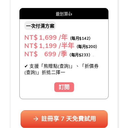
最划算👍
一次付清方案
NT$
1,699 /年
（每月$142）
NT$
1,199 /半年
（每月$200）
NT$ 699 /季
（每月$233）
（推薦👍）
✔ 支援「熊贈點(查詢)」、「折價券
(查詢)」折抵二擇一
訂閱
註冊享 7 天免費試用