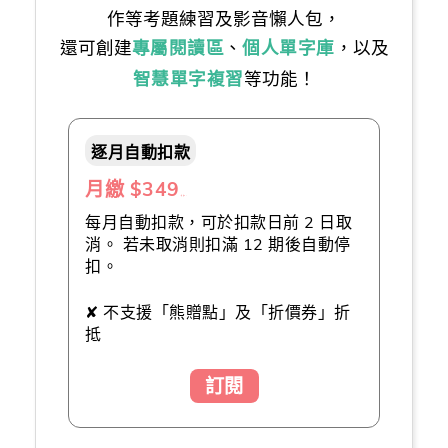
作等考題練習及影音懶人包，
還可創建
專屬閱讀區
、
個人單字庫
，以及
智慧單字複習
等功能！
逐月自動扣款
月繳 $349
（推薦👍）
每月自動扣款，可於扣款日前 2 日取
消。 若未取消則扣滿 12 期後自動停
扣。
✘ 不支援「熊贈點」及「折價券」折
抵
訂閱