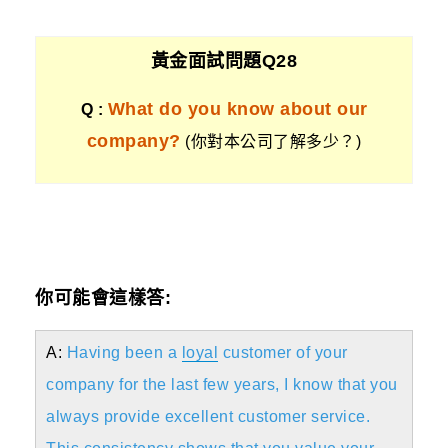
黃金面試問題Q28
What do you know about our
Q :
company?
(你對本公司了解多少？)
你可能會這樣答:
A:
Having been a
loyal
customer of your
company for the last few years, I know that you
always provide excellent customer service.