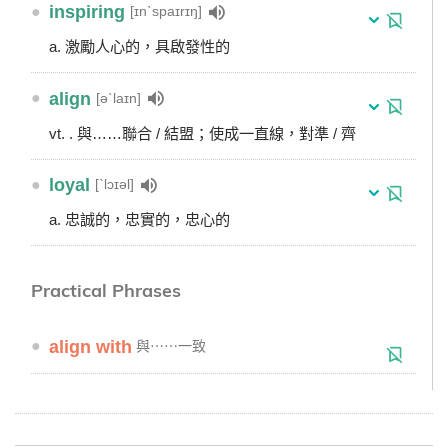
●
inspiring
[ɪnˋspaɪrɪŋ]
a. 激勵人心的，具啟發性的
●
align
[əˋlaɪn]
vt. . 與……聯合 / 結盟；使成一直線，對準 / 齊
●
loyal
[ˋlɔɪəl]
a. 忠誠的，忠實的，忠心的
Practical Phrases
●
align with
與⋯⋯一致