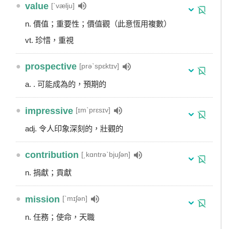
●
value
[ˋvælju]
n. 價值；重要性；價值觀（此意恆用複數）
vt. 珍惜，重視
●
prospective
[prəˋspɛktɪv]
a. . 可能成為的，預期的
●
impressive
[ɪmˋprɛsɪv]
adj. 令人印象深刻的，壯觀的
●
contribution
[͵kɑntrəˋbjuʃən]
n. 捐獻；貢獻
●
mission
[ˋmɪʃən]
n. 任務；使命，天職