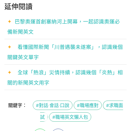
延伸閱讀
✦
巴黎奧運首創塞納河上開幕，一起認識奧運必
備新聞英文
✦
看懂國際新聞「川普遇襲未遂案」，認識幾個
關鍵英文單字
✦
全球「熱浪」災情持續，認識幾個「炎熱」相
關的新聞英文用字
關鍵字：
#對話·會話·口說
#職場應對
#求職面
試
#職場英文懶人包