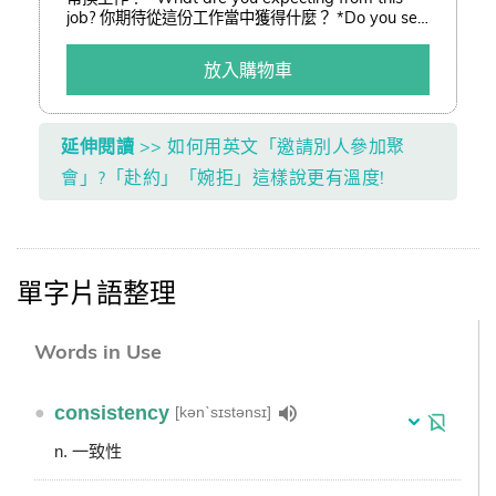
job? 你期待從這份工作當中獲得什麼？ *Do you see
any important trends in our industry? 你在我們這
個產業裡有看見任何重要趨勢嗎？ *Why did you
放入購物車
leave your last job? 你上一個工作的離職原因為何？
*How has your education prepared you for the
job? 你所受的教育跟這份工作有何關連？ 這些基本問
題你都會回答嗎？ 該怎麼回答才有加分效果，而不是
延伸閱讀
>> 如何用英文「邀請別人參加聚
讓雇主臉上多出三條線？ 本書教你以最簡潔道地的英
會」?「赴約」「婉拒」這樣說更有溫度!
文，做出最得體的應對，前進外商不再是夢！
單字片語整理
Words in Use
●
consistency
[kənˋsɪstənsɪ]
n. 一致性