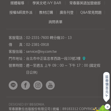
媒體報導
學英文吧 iVY BAR
常春藤英語加盟總部
授權&師資外派
教材訂購
廣告刊登
Q&A常見問題
詢問表單
客服電話：
02-2331-7600
轉分機10 - 13
傳 真：
02-2381-0918
客服信箱：
service@ivy.com.tw
門市地址：
台北市中正區忠孝西路一段33號2樓
營業時間：
週一至週五 上午 09：00 ∼ 下午 17：00 (國定假
日公休)
註
冊
領
百
元
✨
DESIGNED BY
BEGONIA
.
✕
常春藤數位出版股份有限公司 | 統編：89183312 COPYRIGHT ©