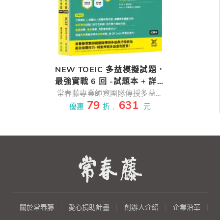
NEW TOEIC 多益模擬試題．
最強實戰 6 回 -試題本 + 詳解
本 + QR Code線上音檔
常春藤專業師資團隊傳授多益高
79
631
分秘訣及高效刷題技巧，輕鬆考
優惠
折 ,
元
取多益金色證書！ 【購買前注
意】 本書為《NEW TOEIC 模擬
測驗破解關鍵》、《NEW
TOEIC 模擬測驗滿分秘笈》、
《NEW TOEIC 閱讀高分攻
略》、《NEW TOEIC 聽力高分
攻略》試題融合升級版。
關於常春藤
愛心捐助計畫
創辦人介紹
企業沿革