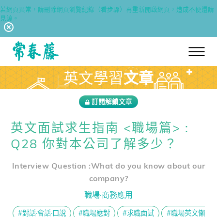
若網頁異常，請刪除網頁瀏覽紀錄（看步驟）再重新開啟網頁，造成不便還請
見諒。
回常春藤首頁
英文學習
文章
訂閱解鎖文章
英文面試求生指南 <職場篇> :
Q28 你對本公司了解多少？
Interview Question :What do you know about our
company?
職場·商務應用
#對話·會話·口說
#職場應對
#求職面試
#職場英文懶