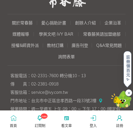
關於常春藤
愛心捐助計畫
創辦人介紹
企業沿革
媒體報導
學英文吧 iVY BAR
常春藤英語加盟總部
授權&師資外派
教材訂購
廣告刊登
Q&A常見問題
詢問表單
註
冊
領
百
元
客服電話：
02-2331-7600
轉分機10 - 13
✨
傳 真：
02-2381-0918
客服信箱：
service@ivy.com.tw
✕
門市地址：
台北市中正區忠孝西路一段33號2樓
上一則
下一則
生
火
營業時間：
週一至週五 上午 09：00 ∼ 下午 17：00 (國定假
活
星
new
日公休)
字
人
彙
布
首頁
訂閱制
看文章
登入
註冊
王：
魯