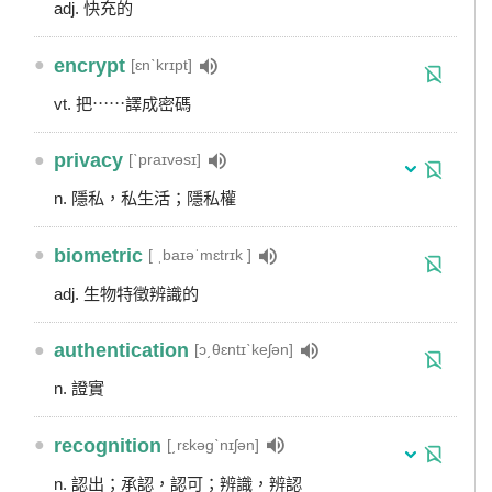
adj. 快充的
●
encrypt
[ɛnˋkrɪpt]
vt. 把⋯⋯譯成密碼
●
privacy
[ˋpraɪvəsɪ]
n. 隱私，私生活；隱私權
●
biometric
[ ˌbaɪəˈmɛtrɪk ]
adj. 生物特徵辨識的
●
authentication
[ɔ͵θɛntɪˋkeʃən]
n. 證實
●
recognition
[͵rɛkəgˋnɪʃən]
n. 認出；承認，認可；辨識，辨認