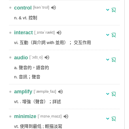
●
control
[kənˋtrol]
n. & vt. 控制
●
interact
[͵ɪntəˋrækt]
vi. 互動（與介詞 with 並用）； 交互作用
●
audio
[ˋɔdɪ͵o]
a. 聲音的，語音的
n. 音訊；聲音
●
amplify
[ˋæmplə͵faɪ]
vt. . 增強（聲音）；詳述
●
minimize
[ˋmɪnə͵maɪz]
vt. 使降到最低 ; 輕描淡寫