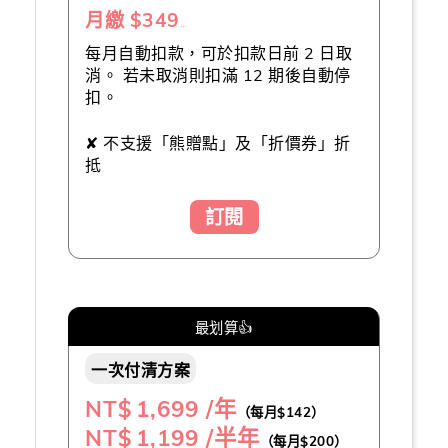
月繳 $349
（推薦👍）
每月自動扣款，可於扣款日前 2 日取
消。 若未取消則扣滿 12 期後自動停
扣。
✘ 不支援「熊贈點」及「折價券」折
抵
訂閱
最划算👍
一次付清方案
NT$
1,699 /年
（每月$142）
NT$
1,199 /半年
（每月$200）