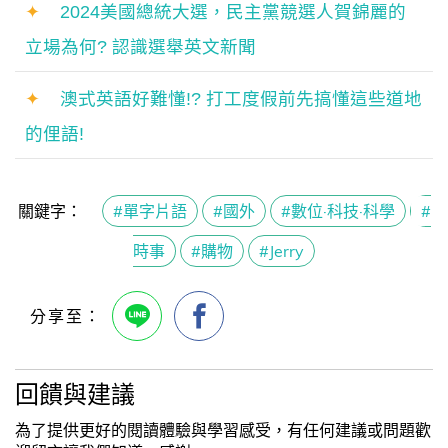
✦
2024美國總統大選，民主黨競選人賀錦麗的
立場為何? 認識選舉英文新聞
✦
澳式英語好難懂!? 打工度假前先搞懂這些道地
的俚語!
關鍵字：
#單字片語
#國外
#數位·科技·科學
#
時事
#購物
#Jerry
回饋與建議
為了提供更好的閱讀體驗與學習感受，有任何建議或問題歡