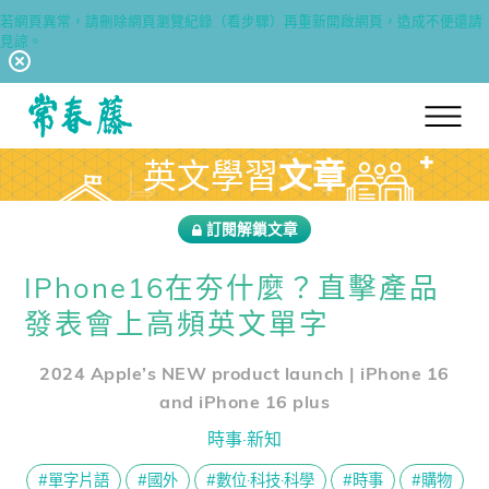
若網頁異常，請刪除網頁瀏覽紀錄（看步驟）再重新開啟網頁，造成不便還請
見諒。
回常春藤首頁
英文學習
文章
訂閱解鎖文章
IPhone16在夯什麼？直擊產品
發表會上高頻英文單字
2024 Apple’s NEW product launch | iPhone 16
and iPhone 16 plus
時事·新知
#單字片語
#國外
#數位·科技·科學
#時事
#購物