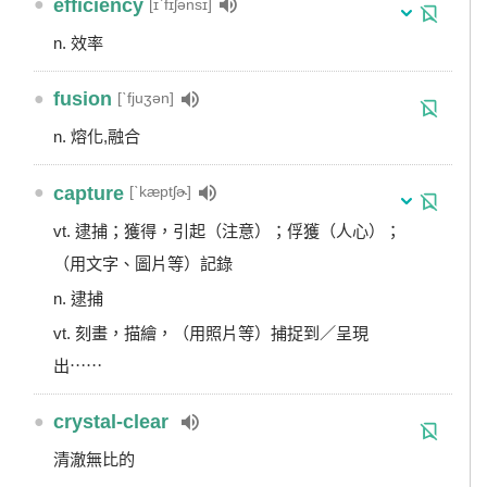
●
efficiency
[ɪˋfɪʃənsɪ]
n. 效率
●
fusion
[ˋfjuʒən]
n. 熔化,融合
●
capture
[ˋkæptʃɚ]
vt. 逮捕；獲得，引起（注意）；俘獲（人心）；
（用文字、圖片等）記錄
n. 逮捕
vt. 刻畫，描繪，（用照片等）捕捉到／呈現
出⋯⋯
●
crystal-clear
清澈無比的