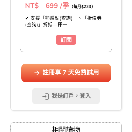
NT$ 699 /季
（每月$233）
（推薦👍）
✔ 支援「熊贈點(查詢)」、「折價券
(查詢)」折抵二擇一
訂閱
註冊享 7 天免費試用
我是訂戶，登入
相關讀物