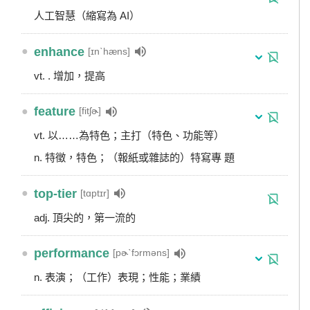
人工智慧（縮寫為 AI）
●
enhance
[ɪnˋhæns]
vt. . 增加，提高
●
feature
[fitʃɚ]
vt. 以……為特色；主打（特色、功能等）
n. 特徵，特色；（報紙或雜誌的）特寫專 題
●
top-tier
[tɑptɪr]
adj. 頂尖的，第一流的
●
performance
[pɚˋfɔrməns]
n. 表演；（工作）表現；性能；業績