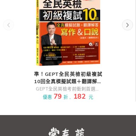
準！GEPT全民英檢初級複試
10回全真模擬試題＋翻譯解答
(寫作＆口說)-試題本+翻譯解
GEPT全民英檢考前衝刺首選常
79
182
春藤，考生一致推薦！學校、機
答本+ QR Code線上音檔
優惠
折 ,
元
關、企業及補教業指定用書。本
書結合各類新鮮題材或時事潮流
及近年流行單詞全新編寫，題目
精準、刷題有感，名師 賴世雄
掛保證，高效提升寫作、口說實
力，初級複試一次高分通過！