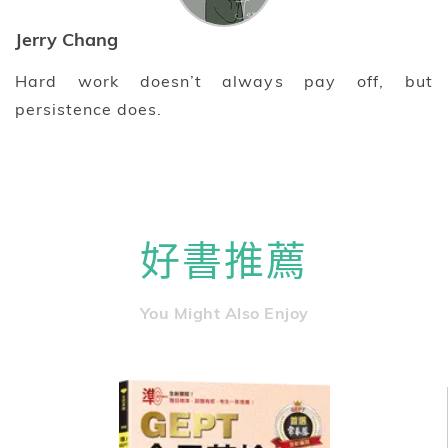
Jerry Chang
Hard work doesn’t always pay off, but
persistence does.
好書推薦
You Might Also Enjoy