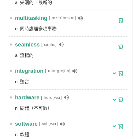
a. 尖端的，最新的
●
multitasking
[͵mʌltɪˋtɑskɪŋ]
n. 同時處理多項事務
●
seamless
[ˋsimlɪs]
a. 流暢的
●
integration
[͵ɪntəˋgreʃən]
n. 整合
●
hardware
[ˋhɑrd͵wɛr]
n. 硬體（不可數）
●
software
[ˋsɔft͵wɛr]
n. 軟體