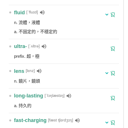
●
fluid
[ˋfluɪd]
n. 流體，液體
a. 不固定的，不穩定的
●
ultra-
[ˋʌltrə]
prefix. 超，極
●
lens
[lɛnz]
n. 鏡片，鏡頭
●
long-lasting
[ˋlɔŋlæstɪŋ]
a. 持久的
●
fast-charging
[fæst tʃɑrdʒɪŋ]