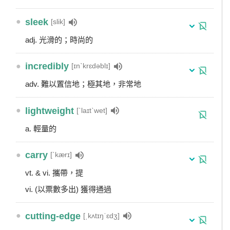
●
sleek
[slik]
adj. 光滑的；時尚的
●
incredibly
[ɪnˋkrɛdəblɪ]
adv. 難以置信地；極其地，非常地
●
lightweight
[ˋlaɪtˋwet]
a. 輕量的
●
carry
[ˋkærɪ]
vt. & vi. 攜帶，提
vi. (以票數多出) 獲得通過
●
cutting-edge
[ˌkʌtɪŋˈɛdʒ]