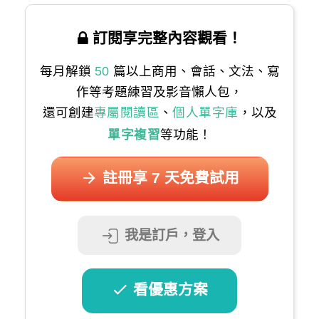
訂閱享完整內容觀看！
每月解鎖
50
篇以上商用、會話、文法、寫
作等考題練習及影音懶人包，
還可創建
專屬閱讀區
、
個人單字庫
，以及
單字複習
等功能！
註冊享 7 天免費試用
我是訂戶，登入
看優惠方案