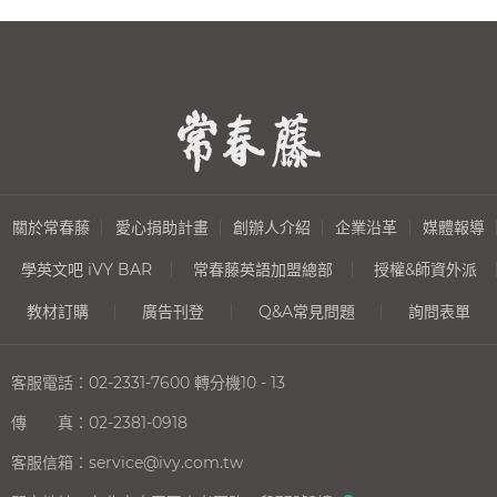
關於常春藤
愛心捐助計畫
創辦人介紹
企業沿革
媒體報導
學英文吧 iVY BAR
常春藤英語加盟總部
授權&師資外派
教材訂購
廣告刊登
Q&A常見問題
詢問表單
客服電話：
02-2331-7600
轉分機10 - 13
傳 真：
02-2381-0918
客服信箱：
service@ivy.com.tw