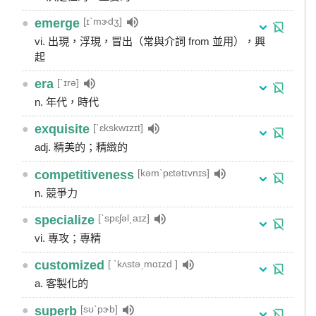
[ɪˋmɝdʒ]
●
emerge
vi. 出現，浮現，冒出（常與介詞 from 並用），興
起
[ˋɪrə]
●
era
n. 年代，時代
[ˋɛkskwɪzɪt]
●
exquisite
adj. 精美的；精緻的
[kəmˋpɛtətɪvnɪs]
●
competitiveness
n. 競爭力
[ˋspɛʃəl͵aɪz]
●
specialize
vi. 專攻；專精
[ `kʌstəˌmɑɪzd ]
●
customized
a. 客製化的
[sʊˋpɝb]
●
superb