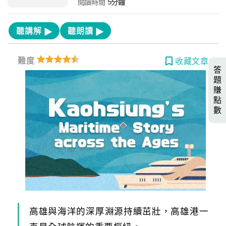
閱讀時間
5分鐘
聽講解
聽朗讀
難度
收藏文章
答
題
賺
點
數
高雄與海洋的深厚淵源持續茁壯，高雄港一