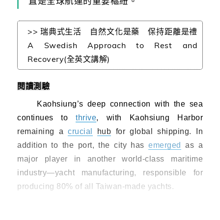
直是全球航運的重要樞紐。
>> 瑞典式生活 自然文化是藥 保持距離是禮
A Swedish Approach to Rest and
Recovery(全英文講解)
閱讀測驗
Kaohsiung’s deep connection with the sea
continues to
thrive
, with Kaohsiung Harbor
remaining a
crucial
hub
for global shipping. In
addition to the port, the city has
emerged
as a
major player in another world-class maritime
industry—yacht manufacturing, responsible for
producing 80% of all Taiwan-made yachts.