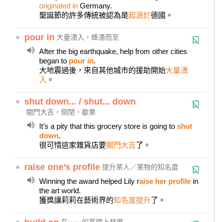
originated in
Germany.
聖誕節的許多傳統被認為是
起源於
德國。
●
pour in
大量湧入，蜂湧而至
After the big earthquake, help from other cities
began to
pour in
.
大地震過後，來自其他城市的援助開始
大量湧
入
。
●
shut down... / shut... down
關門大吉，倒閉，歇業
It’s a pity that this grocery store is going to
shut
down
.
很可惜這家雜貨店要
關門大吉
了。
●
raise one’s profile
提升某人／某物的知名度
Winning the award helped Lily r
aise her profile
in
the art world.
獲獎讓莉莉在藝術界的
知名度提升
了。
●