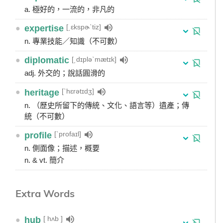
a. 極好的，一流的，非凡的
[͵ɛkspɚˋtiz]
●
expertise
n. 專業技能／知識（不可數）
[͵dɪpləˋmætɪk]
●
diplomatic
adj. 外交的；說話圓滑的
[ˋhɛrətɪdʒ]
●
heritage
n. （歷史所留下的傳統、文化、語言等）遺產；傳
統（不可數）
[ˋprofaɪl]
●
profile
n. 側面像；描述，概要
n. & vt. 簡介
Extra Words
[ hʌb ]
●
hub