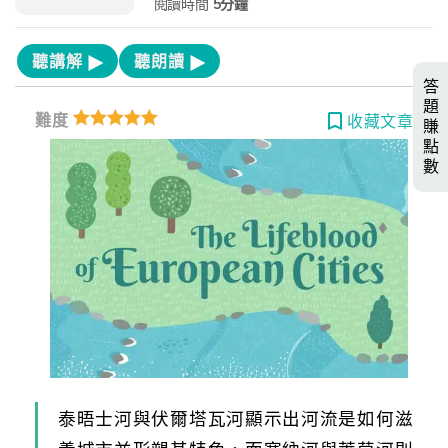
閱讀時間
5分鐘
聽講解
聽朗讀
答
題
難度
收藏文章
賺
點
數
泰晤士河與伏爾塔瓦河顯示出河流是如何滋