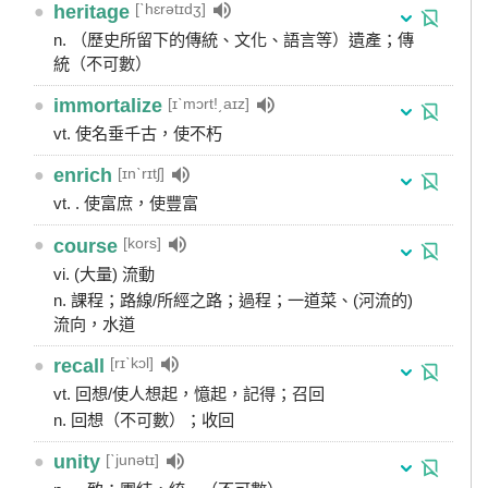
[ˋhɛrətɪdʒ]
●
heritage
n. （歷史所留下的傳統、文化、語言等）遺產；傳
統（不可數）
[ɪˋmɔrt!͵aɪz]
●
immortalize
vt. 使名垂千古，使不朽
[ɪnˋrɪtʃ]
●
enrich
vt. . 使富庶，使豐富
[kors]
●
course
vi. (大量) 流動
n. 課程；路線/所經之路；過程；一道菜、(河流的)
流向，水道
[rɪˋkɔl]
●
recall
vt. 回想/使人想起，憶起，記得；召回
n. 回想（不可數）；收回
[ˋjunətɪ]
●
unity