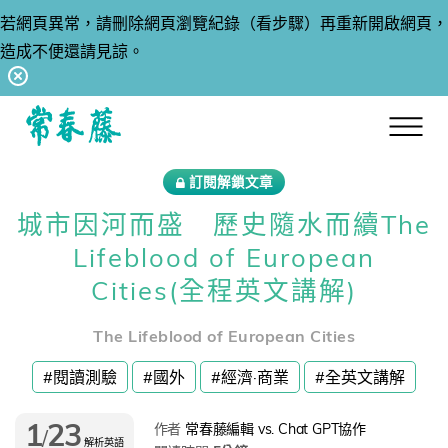
若網頁異常，請刪除網頁瀏覽紀錄（看步驟）再重新開啟網頁，
造成不便還請見諒。
回常春藤首頁
訂閱解鎖文章
城市因河而盛 歷史隨水而續The
Lifeblood of European
Cities(全程英文講解)
The Lifeblood of European Cities
#閱讀測驗
#國外
#經濟·商業
#全英文講解
1
23
作者
常春藤編輯 vs. Chat GPT協作
/
解析英語