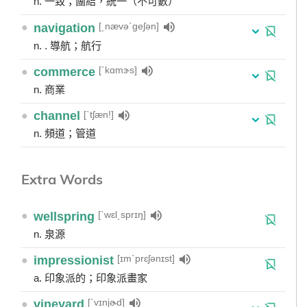
n. 一致；團結，統一（不可數）
[͵nævəˋgeʃən]
●
navigation
n. . 導航；航行
[ˋkɑmɝs]
●
commerce
n. 商業
[ˋtʃæn!]
●
channel
n. 頻道；管道
Extra Words
[ˋwɛl͵sprɪŋ]
●
wellspring
n. 泉源
[ɪmˋprɛʃənɪst]
●
impressionist
a. 印象派的；印象派畫家
[ˋvɪnjɚd]
●
vineyard