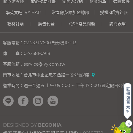
關於常春藤
愛心捐助計畫
創辦人介紹
企業沿革
媒體報導
學英文吧 iVY BAR
常春藤英語加盟總部
授權&師資外派
教材訂購
廣告刊登
Q&A常見問題
詢問表單
客服電話：
02-2331-7600
轉分機10 - 13
傳 真：
02-2381-0918
客服信箱：
service@ivy.com.tw
門市地址：
台北市中正區忠孝西路一段33號2樓
營業時間：
週一至週五 上午 09：00 ∼ 下午 17：00 (國定假日公休)
註
冊
領
百
元
✨
✕
DESIGNED BY
BEGONIA
.