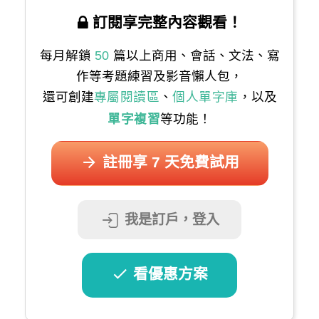
訂閱享完整內容觀看！
每月解鎖
50
篇以上商用、會話、文法、寫
作等考題練習及影音懶人包，
還可創建
專屬閱讀區
、
個人單字庫
，以及
單字複習
等功能！
註冊享 7 天免費試用
我是訂戶，登入
看優惠方案