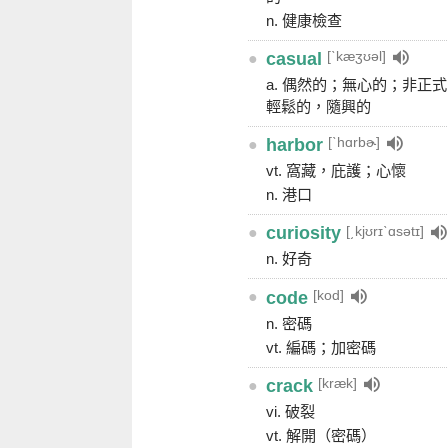
n. 健康檢查
[ˋkæʒʊəl]
●
casual
a. 偶然的；無心的；非正
輕鬆的，隨興的
[ˋhɑrbɚ]
●
harbor
vt. 窩藏，庇護；心懷
n. 港口
[͵kjʊrɪˋɑsətɪ]
●
curiosity
n. 好奇
[kod]
●
code
n. 密碼
vt. 編碼；加密碼
[kræk]
●
crack
vi. 破裂
vt. 解開（密碼）