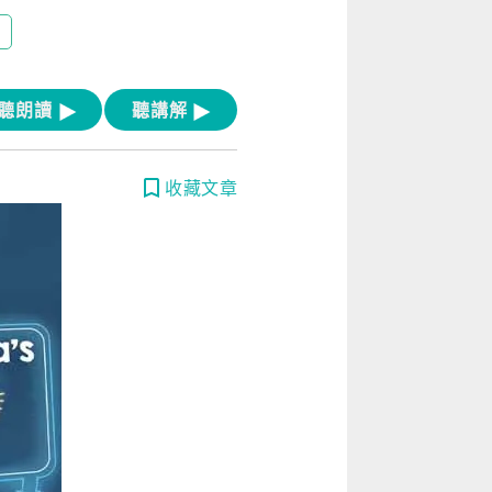
[閱讀] 入門·生活會話
[閱讀] 中階、日常實用文章
聽朗讀
聽講解
TOEIC 多益 750 輕鬆過
GEPT 全民英檢，聽/說/讀/寫一次過！
收藏文章
寫作·題型攻略
職場·商務應用
[閱讀] 高階、進階閱讀
見證心得·考情分享