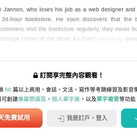
Jannon, who loses his job as a web designer and 
s 24-hour bookstore. He soon discovers that the
stomers visit the bookstore regularly, they never b
strange corner of the store. As Clay’s
curiosity
grow
ll written in
code
.
訂閱享完整內容觀看！
鎖
50
篇以上商用、會話、文法、寫作等考題練習及影音
還可創建
專屬閱讀區
、
個人單字庫
，以及
單字複習
等功能
 天免費試用
我是訂戶，登入