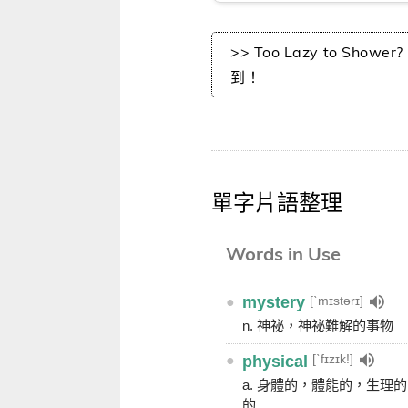
>> Too Lazy to Show
到！
單字片語整理
Words in Use
[ˋmɪstərɪ]
●
mystery
n. 神祕，神祕難解的事物
[ˋfɪzɪk!]
●
physical
a. 身體的，體能的，生理
的