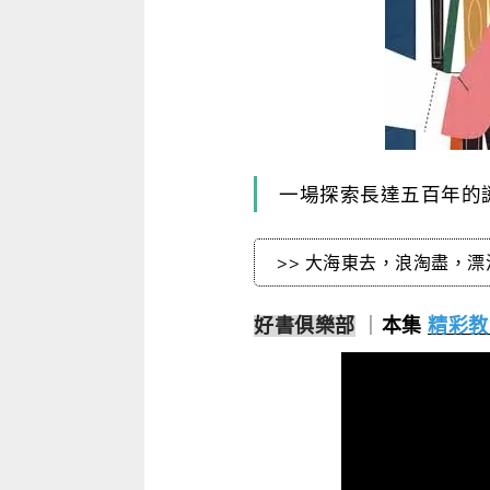
寫作．翻譯．閱讀
商用．新聞英文
多元選修
一場探索長達五百年的
>> 大海東去，浪淘盡，漂浮飯店成幻
好書俱樂部
｜
本集
精彩教