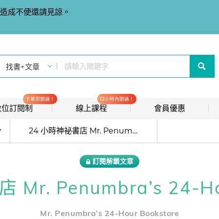
造成不便還請見諒。
下單即開通！
12小時內開通！
t 數位訂閱制
線上課程
會員優惠
目前位於:
線上影音課程
歡迎加入常春藤
24 小時神祕書店 Mr. Penumbra’s 24-Hour Bookstore
new
會員推薦分潤計畫
new
訂閱解鎖文章
我的音檔收聽櫃
new
r. Penumbra’s 24-Ho
會員限定活動
會員升等辦法
Mr. Penumbra’s 24-Hour Bookstore