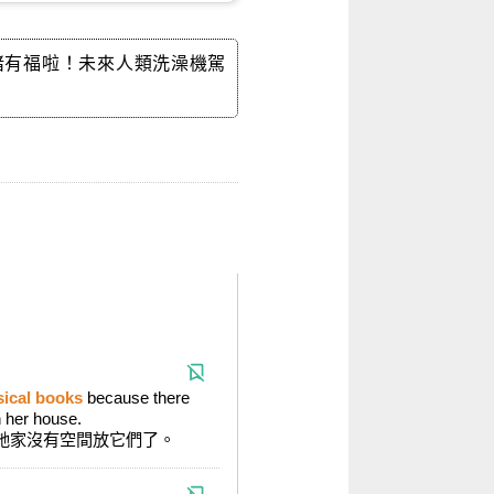
or You懶豬豬有福啦！未來人類洗澡機駕
ical books
because there
n her house.
為她家沒有空間放它們了。