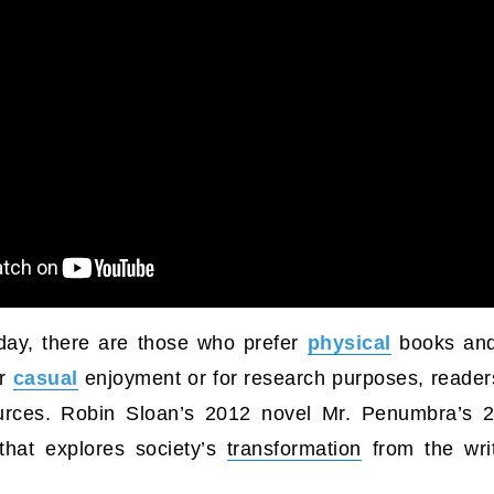
ay, there are those who prefer
physical
books and
or
casual
enjoyment or for research purposes, reade
ources. Robin Sloan’s 2012 novel Mr. Penumbra’s 
that explores society’s
transformation
from the wr