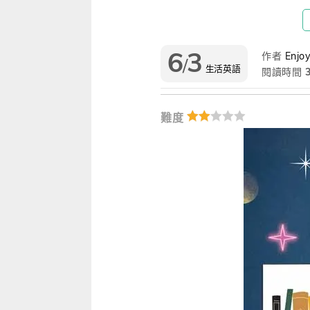
雜誌
IVY Engrest 數位訂閱制
｜
長訂 / 當期 / 過刊
專屬閱讀區
升學考試
線上課程
解析英語（英檢中級→中高級）
｜
會考 / 學測
我的收藏文章
6
3
作者
Enjoy
/
生活英語
多益・雅思
APP學習
生活英語（英檢初級→中級）
國中（閱讀素養．會考題庫）
更多 Premium 
閱讀時間
GEPT全民英檢
升大學系列（新課綱適用）
TOEIC 新制多益
我的學習設定 / 記錄
難度
職場進修
升科大四技大專系列
TOEIC Bridge多益普級
初級全民英檢
每日 Quiz 複習區
兒童
大專院校系列
IELTS 雅思
中級全民英檢
桌曆．月曆．行事曆
｜
啟蒙～國小
單字收藏 / 小考複
Aptis 普思
中高級全民英檢
英語學習法
0～3歲
我的訂閱·推播設定
軍檢系列
全民英檢實力養成
英語從頭學（英語輕鬆學）系列
3～6歲
訂閱制更新月誌
發音．聽力．口說．會話
低年級（7-8歲）
訂閱讀者回饋宣言
單字．片語．辭典
中年級（9-10歲）
文法．句型．克漏字
高年級以上（11-15歲）