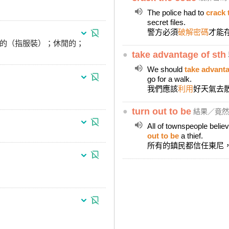
The police had to
crack 
secret files.
警方必須
破解密碼
才能
式的（指服裝）；休閒的；
●
take advantage of sth
We should
take advanta
go for a walk.
我們應該
利用
好天氣去
●
turn out to be
結果／竟然
All of townspeople belie
out to be
a thief.
所有的鎮民都信任東尼