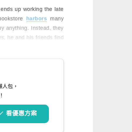
ends up working the late
 bookstore
harbors
many
uy anything. Instead, they
s, he and his friends find
懶人包，
！
看優惠方案