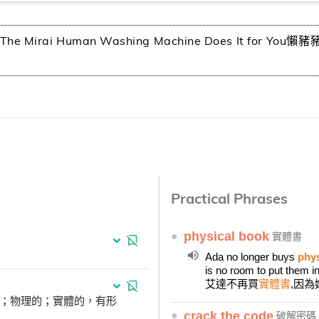
er? The Mirai Human Washing Machine Does It f
Practical Phrases
●
physical book
實體書
Ada no longer buys
phys
is no room to put them i
艾達不再買
實體書
,因
的；物理的；實體的，有形
●
crack the code
破解密碼