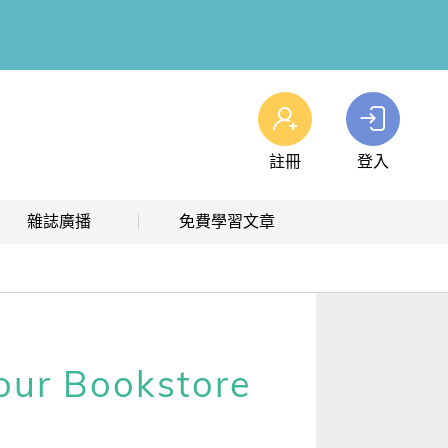
註冊
登入
查看我的購物車
雜誌廣播
免費學習文章
購物車
0
商品
高效學習計畫表
熱門文章主題
雜誌線上廣播
hashtag 標籤索引
解析英語廣播
文章分類
ur Bookstore
生活英語廣播
時事·新知
單字·俚語·用法