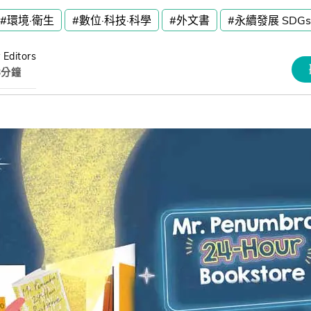
熊贈點回饋辦法
#環境·衛生
#數位·科技·科學
#外文書
#永續發展 SDGs
 Editors
解鎖文章
3分鐘
習區