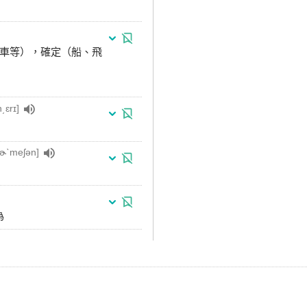
、飛機、車等），確定（船、飛
͵ɛrɪ]
fɚˋmeʃən]
為