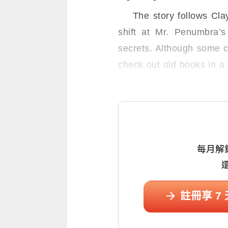
The story follows Clay 
shift at Mr. Penumbra’
secrets. Although some cu
check out old books in a 
that those old books are a
每月解
註冊享 7