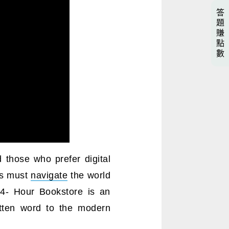
答
題
賺
點
數
 those who prefer digital
rs must
navigate
the world
24- Hour Bookstore is an
itten word to the modern