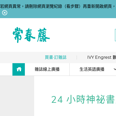
若網頁異常，請刪除網頁瀏覽紀錄（看步驟）再重新開啟網頁，
回常春藤首頁
買書·訂雜誌
IVY Engres
熱銷排行
｜
最多人買
數位訂閱制介紹
雜誌線上廣播
生活英語廣播
限時優惠
｜
省最多
hot
數位訂閱制-新手攻略
解析英語廣播
團體採購
｜
企業 / 補習班
hot
訂閱方案
生活英語廣播
24 小時神祕書店 M
出版品總覽
我的閱讀區
數位學習
｜
數位訂閱 / 線上課程
高效學習計畫表
hot