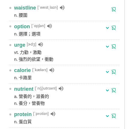
[ˋwest͵laɪn]
●
waistline
n. 腰圍
[ˋɑpʃən]
●
option
n. 選擇；選項
[ɝdʒ]
●
urge
vt. 力勸，激勵
n. 強烈的欲望，衝動
[ˋkælərɪ]
●
calorie
n. 卡路里
[ˋn(j)utrɪənt]
●
nutrient
a. 營養的，滋養的
n. 養分，營養物
[ˋprotiɪn]
●
protein
n. 蛋白質