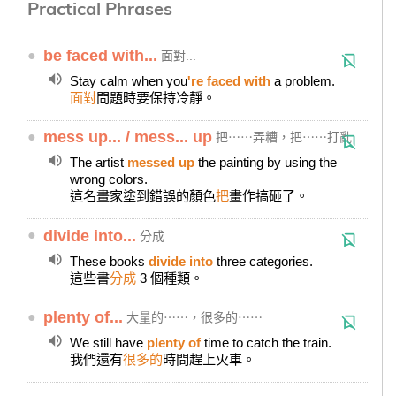
Practical Phrases
●
be faced with...
面對...
Stay calm when you
're faced with
a problem.
面對
問題時要保持冷靜。
●
mess up... / mess... up
把⋯⋯弄糟，把⋯⋯打亂
The artist
messed up
the painting by using the
wrong colors.
這名畫家塗到錯誤的顏色
把
畫作搞砸了。
●
divide into...
分成……
These books
divide into
three categories.
這些書
分成
3 個種類。
●
plenty of...
大量的⋯⋯，很多的⋯⋯
We still have
plenty of
time to catch the train.
我們還有
很多的
時間趕上火車。