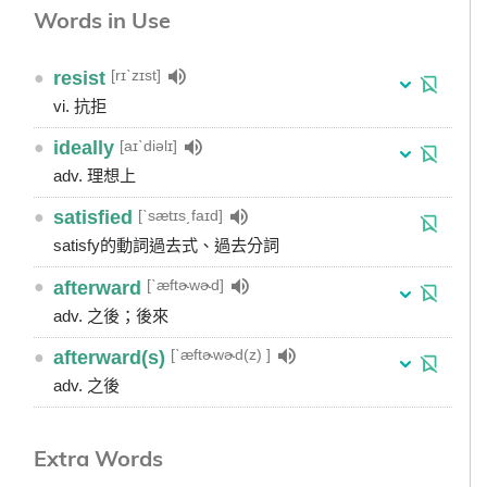
Words in Use
[rɪˋzɪst]
●
resist
vi. 抗拒
[aɪˋdiəlɪ]
●
ideally
adv. 理想上
[ˋsætɪs͵faɪd]
●
satisfied
satisfy的動詞過去式、過去分詞
[ˋæftɚwɚd]
●
afterward
adv. 之後；後來
[ˋæftɚwɚd(z) ]
●
afterward(s)
adv. 之後
Extra Words