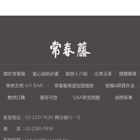
關於常春藤
愛心捐助計畫
創辦人介紹
企業沿革
媒體報導
學英文吧 iVY BAR
常春藤英語加盟總部
授權&師資外派
教材訂購
廣告刊登
Q&A常見問題
詢問表單
客服電話：
02-2331-7600
轉分機10 - 13
傳 真：
02-2381-0918