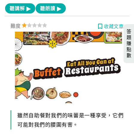
聽講解
聽朗讀
難度
收藏文章
答
題
賺
點
數
雖然自助餐對我們的味蕾是一種享受，它們
可能對我們的腰圍有害。