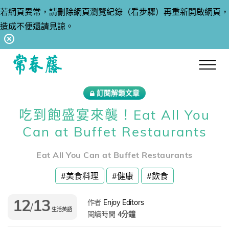
若網頁異常，請刪除網頁瀏覽紀錄（看步驟）再重新開啟網頁，
造成不便還請見諒。
回常春藤首頁
訂閱解鎖文章
吃到飽盛宴來襲！Eat All You
Can at Buffet Restaurants
Eat All You Can at Buffet Restaurants
#美食料理
#健康
#飲食
12
13
作者
Enjoy Editors
/
生活英語
閱讀時間
4分鐘