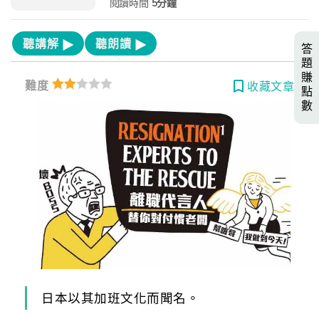
閱讀時間
5分鐘
聽講解
聽朗讀
答
題
賺
難度
收藏文章
點
數
日本以其加班文化而聞名。