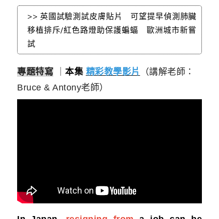
>> 英國試驗測試皮膚貼片 可望提早偵測肺臟
移植排斥/紅色路燈助保護蝙蝠 歐洲城市新嘗
試
專題特寫
｜
本集
精彩教學影片
（講解老師：
Bruce & Antony老師）
In Japan,
resigning
from
a job can be