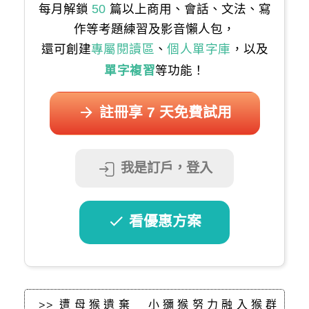
每月解鎖
50
篇以上商用、會話、文法、寫
作等考題練習及影音懶人包，
還可創建
專屬閱讀區
、
個人單字庫
，以及
單字複習
等功能！
註冊享 7 天免費試用
我是訂戶，登入
看優惠方案
>> 遭母猴遺棄 小獼猴努力融入猴群