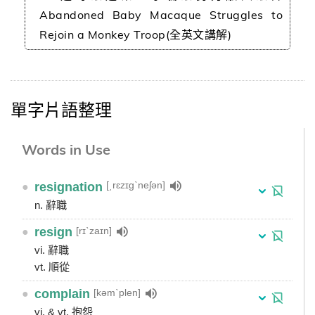
Abandoned Baby Macaque Struggles to
Rejoin a Monkey Troop(全英文講解)
單字片語整理
Words in Use
[͵rɛzɪgˋneʃən]
●
resignation
n. 辭職
[rɪˋzaɪn]
●
resign
vi. 辭職
vt. 順從
[kəmˋplen]
●
complain
vi. & vt. 抱怨