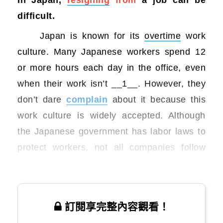
difficult.
Japan is known for its
overtime
work
culture. Many Japanese workers spend 12
or more hours each day in the office, even
when their work isn’t __1__. However, they
don’t dare
complain
about it because this
work culture is widely accepted. Although
the Japanese government has labor laws to
protect workers, not all companies follow
them, and
overtime
is still common.
訂閱享完整內容觀看！