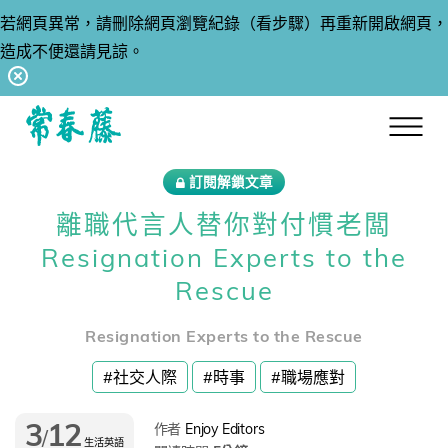
若網頁異常，請刪除網頁瀏覽紀錄（看步驟）再重新開啟網頁，
造成不便還請見諒。
回常春藤首頁
訂閱解鎖文章
離職代言人替你對付慣老闆
Resignation Experts to the
Rescue
Resignation Experts to the Rescue
#社交人際
#時事
#職場應對
3
12
作者
Enjoy Editors
/
生活英語