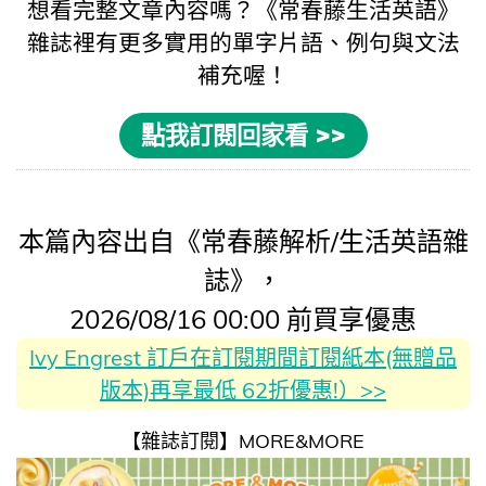
想看完整文章內容嗎？《
常春藤生活英語
》
雜誌裡有更多實用的
單字片語
、例句與
文法
補充喔！
點我訂閱回家看 >>
本篇內容出自《常春藤解析/生活英語雜
誌》，
2026/08/16 00:00 前買享優惠
Ivy Engrest 訂戶在訂閱期間訂閱紙本(無贈品
版本)再享最低 62折優惠!）>>
【雜誌訂閱】MORE&MORE