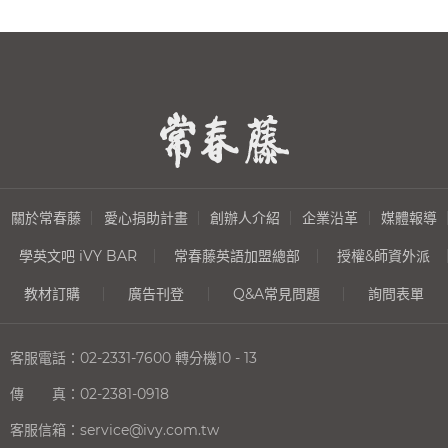
關於常春藤
愛心捐助計畫
創辦人介紹
企業沿革
媒體報導
學英文吧 iVY BAR
常春藤英語加盟總部
授權&師資外派
教材訂購
廣告刊登
Q&A常見問題
詢問表單
客服電話：
02-2331-7600
轉分機10 - 13
傳 真：
02-2381-0918
客服信箱：
service@ivy.com.tw