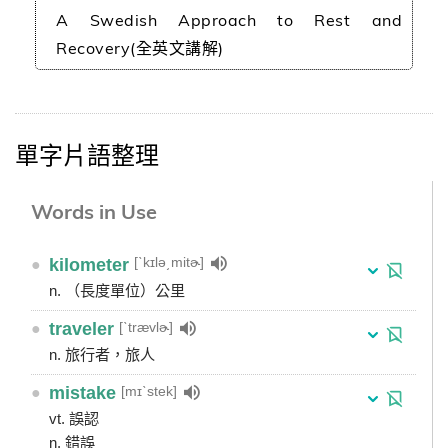
A Swedish Approach to Rest and
Recovery(全英文講解)
單字片語整理
Words in Use
[ˋkɪlə͵mitɚ]
●
kilometer
n. （長度單位）公里
[ˋtrævlɚ]
●
traveler
n. 旅行者，旅人
[mɪˋstek]
●
mistake
vt. 誤認
n. 錯誤