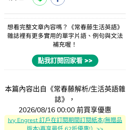
想看完整文章內容嗎？《
常春藤生活英語
》
雜誌裡有更多實用的
單字片語
、例句與
文法
補充喔！
點我訂閱回家看 >>
本篇內容出自《常春藤解析/生活英語雜
誌》，
2026/08/16 00:00 前買享優惠
Ivy Engrest 訂戶在訂閱期間訂閱紙本(無贈品
版本)再享最低 62折優惠!）>>