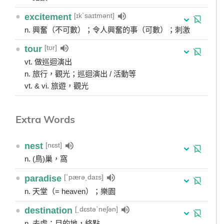
[ɪkˋsaɪtmənt]
●
excitement
n. 興奮（不可數）；令人興奮的事（可數）；刺激
[tʊr]
●
tour
vt. 做巡迴演出
n. 旅行，觀光；巡迴演出 / 活動等
vt. & vi. 旅遊，觀光
Extra Words
[nɛst]
●
nest
n. (鳥)巢，窩
[ˋpærə͵daɪs]
●
paradise
n. 天堂（= heaven）；樂園
[͵dɛstəˋneʃən]
●
destination
n. 去處；目的地，終點