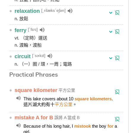
[͵rilæksˋeʃən]
●
relaxation
n. 放鬆
[ˋfɛrɪ]
●
ferry
vt. （定時）運送
n. 渡輪，渡船
[ˋsɝkɪt]
●
circuit
n. （一）圈 / 環，一周；電路
Practical Phrases
●
square kilometer
平方公里
This lake covers about 10
square kilometers
.
這片湖大約有十
平方公里
。
●
mistake A for B
誤將 A 當成 B
Because of his long hair, I
mistook
the boy
for
a
girl.