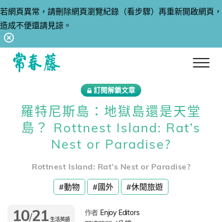
若網頁異常，請刪除網頁瀏覽紀錄（看步驟）再重新開啟網頁，
造成不便還請見諒。
回常春藤首頁
訂閱解鎖文章
羅特尼斯島：地獄島還是天堂
島？ Rottnest Island: Rat’s
Nest or Paradise?
Rottnest Island: Rat’s Nest or Paradise?
#動物
#國外
#休閒旅遊
10
21
作者
Enjoy Editors
/
生活英語