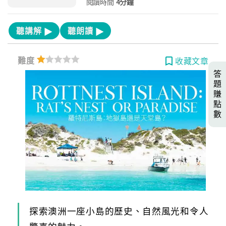
閱讀時間
4分鐘
聽講解
聽朗讀
難度
收藏文章
答
題
賺
點
數
探索澳洲一座小島的歷史、自然風光和令人