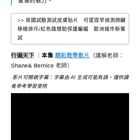
驚喜的魅力。
>> 英國試驗測試皮膚貼片 可望提早偵測肺臟
移植排斥/紅色路燈助保護蝙蝠 歐洲城市新嘗
試
行遍天下
｜
本集
精彩教學影片
（講解老師：
Shane& Bernice
老師）
影片可開啟字幕：字幕由 AI 生成可能有誤，僅供讀
者參考學習使用