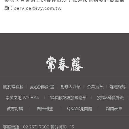
英語學習道路上的最佳戰友！歡迎來信給我們鼓勵鼓
勵：service@ivy.com.tw
關於常春藤
愛心捐助計畫
創辦人介紹
企業沿革
媒體報導
學英文吧 iVY BAR
常春藤英語加盟總部
授權&師資外派
教材訂購
廣告刊登
Q&A常見問題
詢問表單
客服電話：
02-2331-7600
轉分機10 - 13