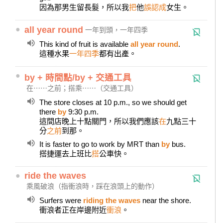
因為那男生留長髮，所以我
把
他
誤認成
女生。
●
all year round
一年到頭，一年四季
This kind of fruit is available
all year round
.
這種水果
一年四季
都有出產。
●
by + 時間點/by + 交通工具
在⋯⋯之前；搭乘⋯⋯（交通工具）
The store closes at 10 p.m., so we should get
there
by
9:30 p.m.
這間店晚上十點關門，所以我們應該
在
九點三十
分
之前
到那。
It is faster to go to work by MRT than
by
bus.
搭捷運去上班比
搭
公車快。
●
ride the waves
乘風破浪（指衝浪時，踩在浪頭上的動作）
Surfers were
riding the waves
near the shore.
衝浪者正在岸邊附近
衝浪
。